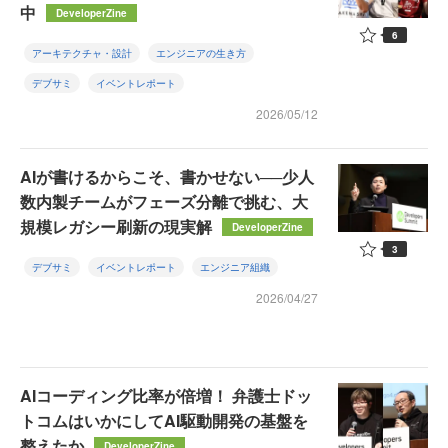
中
DeveloperZine
6
アーキテクチャ・設計
エンジニアの生き方
デブサミ
イベントレポート
2026/05/12
AIが書けるからこそ、書かせない──少人
数内製チームがフェーズ分離で挑む、大
規模レガシー刷新の現実解
DeveloperZine
3
デブサミ
イベントレポート
エンジニア組織
2026/04/27
AIコーディング比率が倍増！ 弁護士ドッ
トコムはいかにしてAI駆動開発の基盤を
整えたか
DeveloperZine