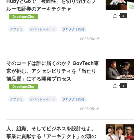
RubyとGoで「複雑性」を切り分けるブ
ルーモ証券のアーキテクチャ
3
DeveloperZine
デブサミ
イベントレポート
プロダクト開発
2026/06/15
そのコードは誰に届くのか？ GovTech東
京が挑む、アクセシビリティを「当たり
前品質」にする開発プロセス
1
DeveloperZine
デブサミ
イベントレポート
プロダクト開発
2026/05/18
人、組織、そしてビジネスを設計せよ。
事業に貢献する「アーキテクト」の頭の