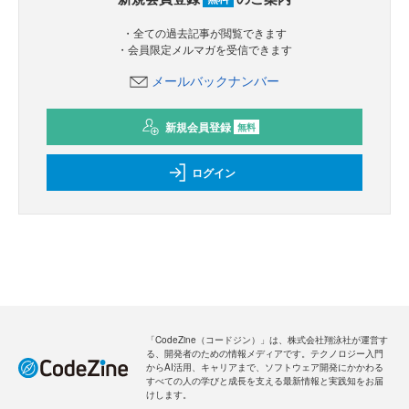
・全ての過去記事が閲覧できます
・会員限定メルマガを受信できます
メールバックナンバー
新規会員登録
無料
ログイン
「CodeZine（コードジン）」は、株式会社翔泳社が運営す
る、開発者のための情報メディアです。テクノロジー入門
からAI活用、キャリアまで、ソフトウェア開発にかかわる
すべての人の学びと成長を支える最新情報と実践知をお届
けします。