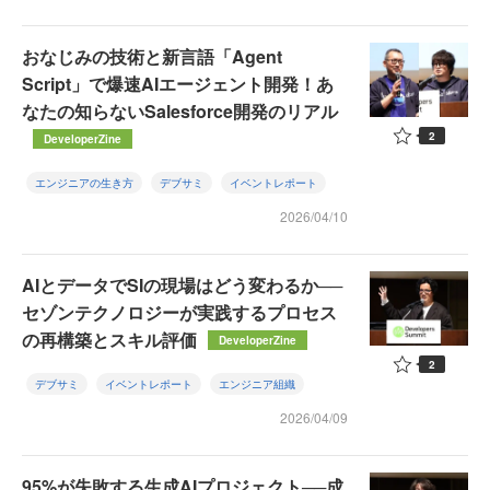
おなじみの技術と新言語「Agent
Script」で爆速AIエージェント開発！あ
なたの知らないSalesforce開発のリアル
2
DeveloperZine
エンジニアの生き方
デブサミ
イベントレポート
2026/04/10
AIとデータでSIの現場はどう変わるか──
セゾンテクノロジーが実践するプロセス
の再構築とスキル評価
DeveloperZine
2
デブサミ
イベントレポート
エンジニア組織
2026/04/09
95%が失敗する生成AIプロジェクト──成