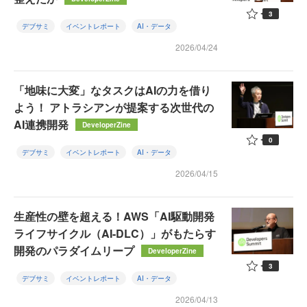
3
デブサミ
イベントレポート
AI・データ
2026/04/24
「地味に大変」なタスクはAIの力を借り
よう！ アトラシアンが提案する次世代の
AI連携開発
DeveloperZine
0
デブサミ
イベントレポート
AI・データ
2026/04/15
生産性の壁を超える！AWS「AI駆動開発
ライフサイクル（AI-DLC）」がもたらす
開発のパラダイムリープ
DeveloperZine
3
デブサミ
イベントレポート
AI・データ
2026/04/13