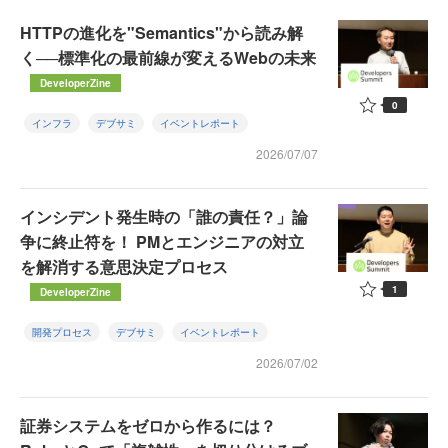
HTTPの進化を"Semantics"から読み解
く──標準化の最前線が変えるWebの未来
DeveloperZine
0
インフラ
デブサミ
イベントレポート
2026/07/07
インシデント発生時の「誰の責任？」論
争に終止符を！ PMとエンジニアの対立
を解消する意思決定プロセス
1
DeveloperZine
開発プロセス
デブサミ
イベントレポート
2026/07/02
証券システムをゼロから作るには？