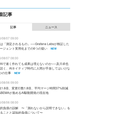
着記事
記事
ニュース
/08/07 09:00
は「測定されるもの」──Grafana Labsが検証した
エージェント実用化までの6つの疑い
NEW
/08/07 08:00
AIで速く作れても成果は増えないのか──及川卓也
説く、AIネイティブ時代に人間が手放してはいけな
つの仕事
NEW
/08/06 09:00
数1.6倍、変更行数1.8倍、平均マージ時間37%削減
ABEMAが進めるAI駆動開発の現在地
/08/06 08:00
的負債の誤解 〜「測れないから説明できない」を
ることと認知的負債について〜