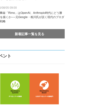
/08/05 09:00
議事録「Rimo」はOpenAI、Anthropic時代にどう勝
を描くか──元Google・相川氏が説く現代のプロダ
戦略
新着記事一覧を見る
ベント