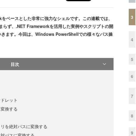
3
rameworkをベースとした非常に強力なシェルです。この連載では、
まらず、.NET Frameworkを活用した実例やスクリプトの開
。今回は、Windows PowerShellでの様々なパス操
4
5
目次
6
7
ンドレット
に変換する
8
トリを絶対パスに変換する
9
絶対パスに変換する