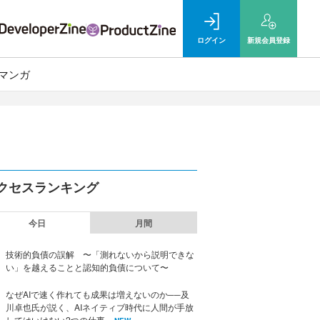
ログイン
新規
会員登録
マンガ
クセスランキング
今日
月間
技術的負債の誤解 〜「測れないから説明できな
い」を越えることと認知的負債について〜
なぜAIで速く作れても成果は増えないのか──及
川卓也氏が説く、AIネイティブ時代に人間が手放
してはいけない2つの仕事