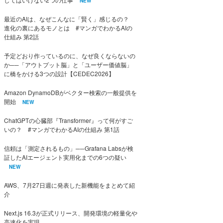
NEW
最近のAIは、なぜこんなに「賢く」感じるの？
進化の裏にあるモノとは #マンガでわかるAIの
仕組み 第2話
予定どおり作っているのに、なぜ良くならないの
か──「アウトプット脳」と「ユーザー価値脳」
に橋をかける3つの設計【CEDEC2026】
Amazon DynamoDBがベクター検索の一般提供を
開始
NEW
ChatGPTの心臓部『Transformer』って何がすご
いの？ #マンガでわかるAIの仕組み 第1話
信頼は「測定されるもの」──Grafana Labsが検
証したAIエージェント実用化までの6つの疑い
NEW
AWS、7月27日週に発表した新機能をまとめて紹
介
Next.js 16.3が正式リリース、開発環境の軽量化や
高速化を実現