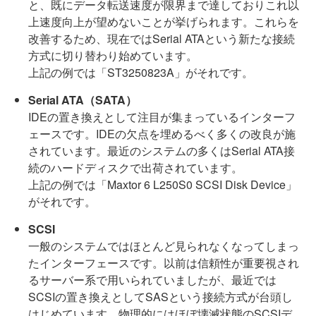
と、既にデータ転送速度が限界まで達しておりこれ以
上速度向上が望めないことが挙げられます。これらを
改善するため、現在ではSerial ATAという新たな接続
方式に切り替わり始めています。
上記の例では「ST3250823A」がそれです。
Serial ATA（SATA）
IDEの置き換えとして注目が集まっているインターフ
ェースです。IDEの欠点を埋めるべく多くの改良が施
されています。最近のシステムの多くはSerial ATA接
続のハードディスクで出荷されています。
上記の例では「Maxtor 6 L250S0 SCSI Disk Device」
がそれです。
SCSI
一般のシステムではほとんど見られなくなってしまっ
たインターフェースです。以前は信頼性が重要視され
るサーバー系で用いられていましたが、最近では
SCSIの置き換えとしてSASという接続方式が台頭し
はじめています。物理的にはほぼ壊滅状態のSCSIデ