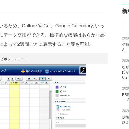
新
るため、OutlookやiCal、Google Calendarといっ
にデータ交換ができる。標準的な機能はあらかじめ
2026
によって2週間ごとに表示すること等も可能。
信頼
AI
ピボットチャート
2026
なぜ
氏が
い2
2026
PR
──
2026
技術
越え