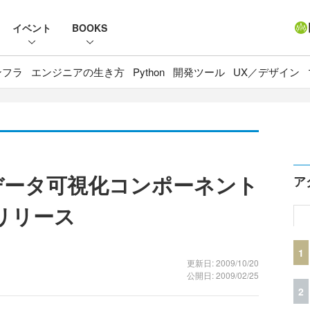
イベント
BOOKS
ンフラ
エンジニアの生き方
Python
開発ツール
UX／デザイン
け、データ可視化コンポーネント
ア
0」リリース
1
更新日: 2009/10/20
公開日: 2009/02/25
2