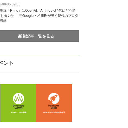
/08/05 09:00
議事録「Rimo」はOpenAI、Anthropic時代にどう勝
を描くか──元Google・相川氏が説く現代のプロダ
戦略
新着記事一覧を見る
ベント