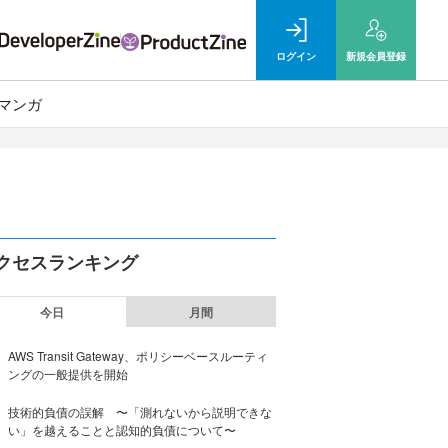
ログイン
新規
会員登録
マンガ
クセスランキング
今日
月間
AWS Transit Gateway、ポリシーベースルーティ
ングの一般提供を開始
技術的負債の誤解 〜「測れないから説明できな
い」を越えることと認知的負債について〜