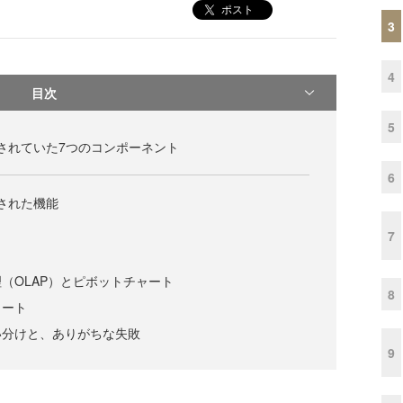
ポスト
3
4
目次
5
.0で実装されていた7つのコンポーネント
6
で強化された機能
7
（OLAP）とピボットチャート
8
ャート
い分けと、ありがちな失敗
9