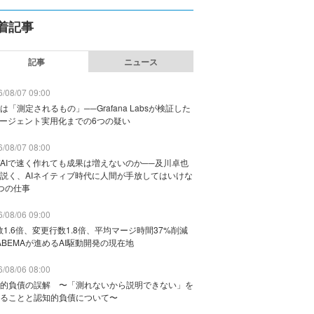
着記事
記事
ニュース
/08/07 09:00
は「測定されるもの」──Grafana Labsが検証した
エージェント実用化までの6つの疑い
/08/07 08:00
AIで速く作れても成果は増えないのか──及川卓也
説く、AIネイティブ時代に人間が手放してはいけな
つの仕事
/08/06 09:00
数1.6倍、変更行数1.8倍、平均マージ時間37%削減
ABEMAが進めるAI駆動開発の現在地
/08/06 08:00
的負債の誤解 〜「測れないから説明できない」を
ることと認知的負債について〜