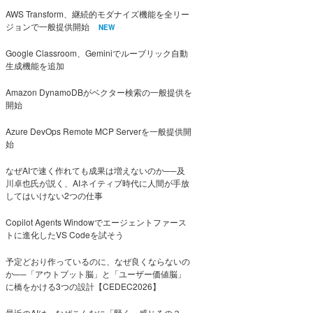
AWS Transform、継続的モダナイズ機能を全リー
ジョンで一般提供開始
NEW
Google Classroom、Geminiでルーブリック自動
生成機能を追加
Amazon DynamoDBがベクター検索の一般提供を
開始
Azure DevOps Remote MCP Serverを一般提供開
始
なぜAIで速く作れても成果は増えないのか──及
川卓也氏が説く、AIネイティブ時代に人間が手放
してはいけない2つの仕事
Copilot Agents Windowでエージェントファース
トに進化したVS Codeを試そう
予定どおり作っているのに、なぜ良くならないの
か──「アウトプット脳」と「ユーザー価値脳」
に橋をかける3つの設計【CEDEC2026】
最近のAIは、なぜこんなに「賢く」感じるの？