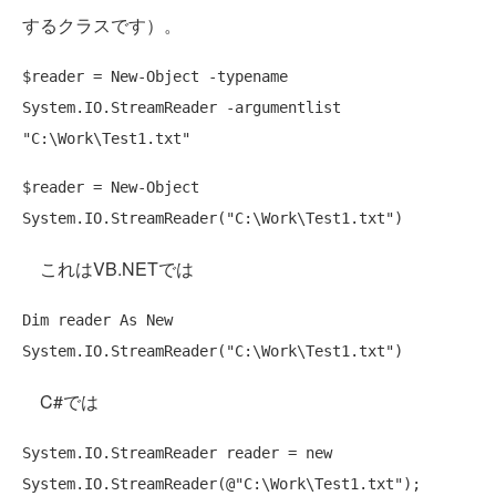
するクラスです）。
$reader = New-Object -typename 
System.IO.StreamReader -argumentlist 
"C:\Work\Test1.txt"
$reader = New-Object 
System.IO.StreamReader("C:\Work\Test1.txt")
これはVB.NETでは
Dim reader As New 
System.IO.StreamReader("C:\Work\Test1.txt")
C#では
System.IO.StreamReader reader = new 
System.IO.StreamReader(@"C:\Work\Test1.txt");