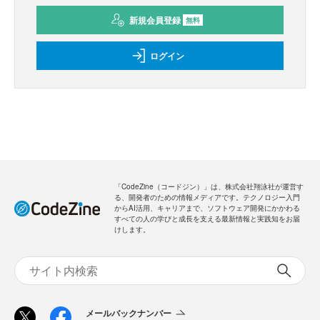
新規会員登録
無料
ログイン
「CodeZine（コードジン）」は、株式会社翔泳社が運営す
る、開発者のための情報メディアです。テクノロジー入門
からAI活用、キャリアまで、ソフトウェア開発にかかわる
すべての人の学びと成長を支える最新情報と実践知をお届
けします。
メールバックナンバー