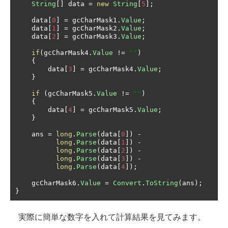
String
[]
 data 
=
new
String
[
5
];
    data
[
0
]
=
 gcCharMask1
.
Value
;
    data
[
1
]
=
 gcCharMask2
.
Value
;
    data
[
2
]
=
 gcCharMask3
.
Value
;
if
(
gcCharMask4
.
Value
!=
""
)
{
        data
[
3
]
=
 gcCharMask4
.
Value
;
}
if
(
gcCharMask5
.
Value
!=
""
)
{
        data
[
4
]
=
 gcCharMask5
.
Value
;
}
    ans 
=
long
.
Parse
(
data
[
0
])
-
long
.
Parse
(
data
[
1
])
-
long
.
Parse
(
data
[
2
])
-
long
.
Parse
(
data
[
3
])
-
long
.
Parse
(
data
[
4
]);
    gcCharMask6
.
Value
=
Convert
.
ToString
(
ans
);
}
実際に簡単な数字を入れて計算結果を見てみます。