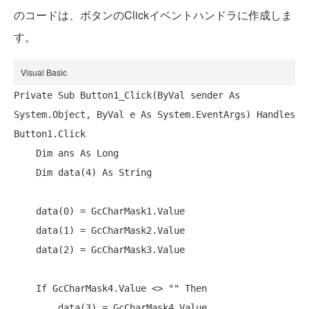
のコードは、ボタンのClickイベントハンドラに作成しま
す。
Visual Basic
Private
Sub
 Button1_Click(
ByVal
 sender 
As
System.Object, 
ByVal
 e 
As
 System.EventArgs) 
Handles
Button1.Click

Dim
 ans 
As
Long
Dim
 data(4) 
As
String
    data(0) = GcCharMask1.Value

    data(1) = GcCharMask2.Value

    data(2) = GcCharMask3.Value

If
 GcCharMask4.Value <> 
""
Then
        data(3) = GcCharMask4.Value
