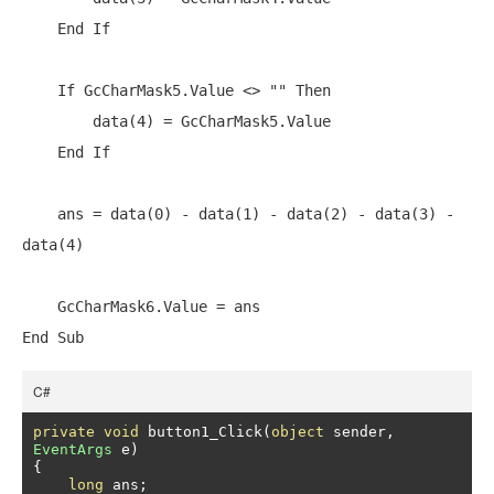
End
If
If
 GcCharMask5.Value <> 
""
Then
        data(4) = GcCharMask5.Value

End
If
    ans = data(0) - data(1) - data(2) - data(3) - 
data(4)

End
Sub
C#
private
void
 button1_Click
(
object
 sender
,
EventArgs
 e
)
{
long
 ans
;