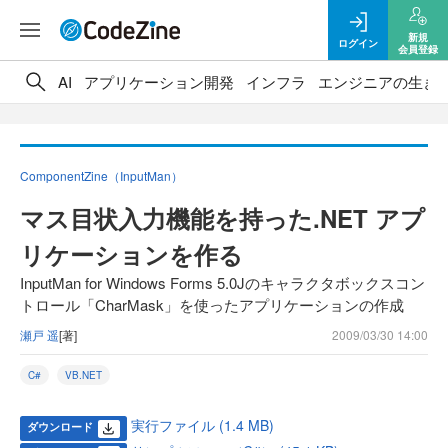
新規
ログイン
会員登録
AI
アプリケーション開発
インフラ
エンジニアの生き
ComponentZine（InputMan）
マス目状入力機能を持った.NET アプ
リケーションを作る
InputMan for Windows Forms 5.0Jのキャラクタボックスコン
トロール「CharMask」を使ったアプリケーションの作成
瀬戸 遥
[著]
2009/03/30 14:00
C#
VB.NET
実行ファイル (1.4 MB)
ダウンロード