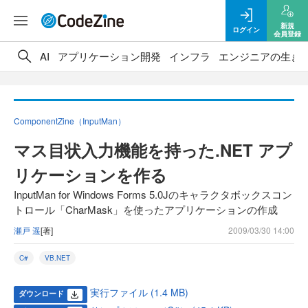
新規
ログイン
会員登録
AI
アプリケーション開発
インフラ
エンジニアの生き
ComponentZine（InputMan）
マス目状入力機能を持った.NET アプ
リケーションを作る
InputMan for Windows Forms 5.0Jのキャラクタボックスコン
トロール「CharMask」を使ったアプリケーションの作成
瀬戸 遥
[著]
2009/03/30 14:00
C#
VB.NET
実行ファイル (1.4 MB)
ダウンロード