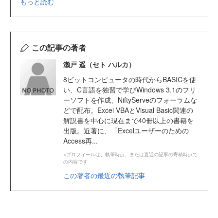
もっと読む
この記事の著者
瀬戸 遥（セト ハルカ）
8ビットコンピュータの時代からBASICを使
い、C言語を独習で学びWindows 3.1のフリ
ーソフトを作成、NiftyServeのフォーラムな
どで配布。Excel VBAとVisual Basic関連の
解説書を中心に現在まで40冊以上の書籍を
出版。近著に、「Excelユーザーのための
Access再...
※プロフィールは、執筆時点、または直近の記事の寄稿時点で
の内容です
この著者の最近の執筆記事