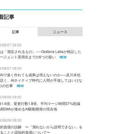
着記事
記事
ニュース
/08/07 09:00
は「測定されるもの」──Grafana Labsが検証した
エージェント実用化までの6つの疑い
NEW
/08/07 08:00
AIで速く作れても成果は増えないのか──及川卓也
説く、AIネイティブ時代に人間が手放してはいけな
つの仕事
NEW
/08/06 09:00
数1.6倍、変更行数1.8倍、平均マージ時間37%削減
ABEMAが進めるAI駆動開発の現在地
/08/06 08:00
的負債の誤解 〜「測れないから説明できない」を
ることと認知的負債について〜