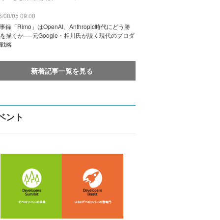
/08/05 09:00
議事録「Rimo」はOpenAI、Anthropic時代にどう勝
を描くか──元Google・相川氏が説く現代のプロダ
戦略
新着記事一覧を見る
ベント