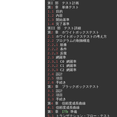
第
I 
部　テスト計画
第
1
章　単体テスト
1.1
目的
1.2
内容
1.3
開始基準
1.4
完了基準
第
II 
部　テスト詳細
第
2
章　ホワイトボックステスト
2.1
ホワイトボックステストの考え方
2.2
プログラムの制御構造
2.2
.
1
順番
2.2
.
2
条件
2.2
.
3
反復
2.3
網羅率
2.3
.
1
 C0 
網羅率
2.3
.
2
 C1 
網羅率
2.3
.
3
 C2 
網羅率
2.4
設計
2.5
項目
2.6
手続き
第
3
章　ブラックボックステスト
3.1
設計
3.2
項目
3.3
手続き
第
4
章　信頼度成長曲線
4.1
信頼度成長曲線
第
5
章　
ITb
準備
5.1
トランザクション・フロー・テスト