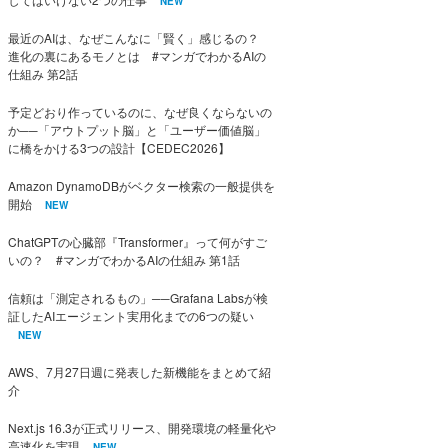
NEW
最近のAIは、なぜこんなに「賢く」感じるの？
進化の裏にあるモノとは #マンガでわかるAIの
仕組み 第2話
予定どおり作っているのに、なぜ良くならないの
か──「アウトプット脳」と「ユーザー価値脳」
に橋をかける3つの設計【CEDEC2026】
Amazon DynamoDBがベクター検索の一般提供を
開始
NEW
ChatGPTの心臓部『Transformer』って何がすご
いの？ #マンガでわかるAIの仕組み 第1話
信頼は「測定されるもの」──Grafana Labsが検
証したAIエージェント実用化までの6つの疑い
NEW
AWS、7月27日週に発表した新機能をまとめて紹
介
Next.js 16.3が正式リリース、開発環境の軽量化や
高速化を実現
NEW