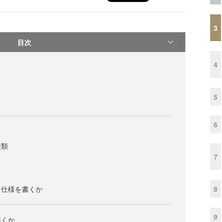
3
目次
4
5
6
種類
7
8
スト仕様を書くか
9
書くか