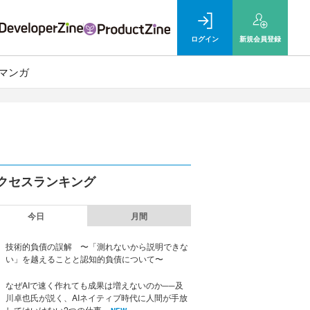
ログイン
新規
会員登録
マンガ
クセスランキング
今日
月間
技術的負債の誤解 〜「測れないから説明できな
い」を越えることと認知的負債について〜
なぜAIで速く作れても成果は増えないのか──及
川卓也氏が説く、AIネイティブ時代に人間が手放
してはいけない2つの仕事