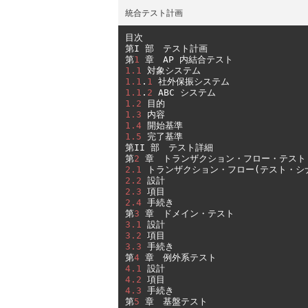
統合テスト計画
目次
第
I 
部　テスト計画
第
1
章　
AP 
内結合テスト
1.1
対象システム
1.1
.
1
社外保振システム
1.1
.
2
 ABC 
システム
1.2
目的
1.3
内容
1.4
開始基準
1.5
完了基準
第
II 
部　テスト詳細
第
2
章　トランザクション・フロー・テスト
2.1
トランザクション・フロー(テスト・シ
2.2
設計
2.3
項目
2.4
手続き
第
3
章　ドメイン・テスト
3.1
設計
3.2
項目
3.3
手続き
第
4
章　例外系テスト
4.1
設計
4.2
項目
4.3
手続き
第
5
章　基盤テスト