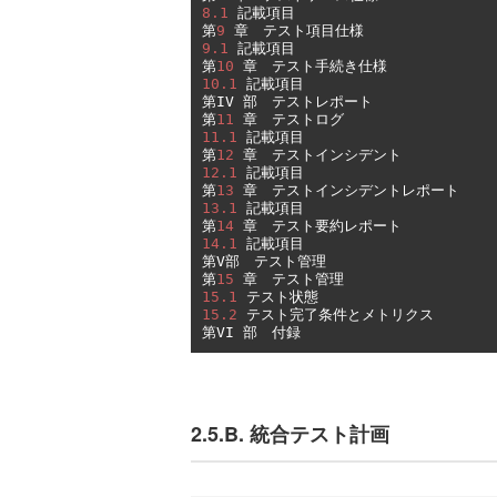
8.1
記載項目
第
9
章　テスト項目仕様
9.1
記載項目
第
10
章　テスト手続き仕様
10.1
記載項目
第
IV 
部　テストレポート
第
11
章　テストログ
11.1
記載項目
第
12
章　テストインシデント
12.1
記載項目
第
13
章　テストインシデントレポート
13.1
記載項目
第
14
章　テスト要約レポート
14.1
記載項目
第
V
部　テスト管理
第
15
章　テスト管理
15.1
テスト状態
15.2
テスト完了条件とメトリクス
第
VI 
部　付録
2.5.B. 統合テスト計画