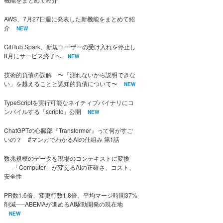
AWS、7月27日週に発表した新機能をまとめて紹
介
NEW
GitHub Spark、新規ユーザーの受け入れを停止し
8月にサービス終了へ
NEW
技術的負債の誤解 〜「測れないから説明できな
い」を越えることと認知的負債について〜
NEW
TypeScriptを実行可能なネイティブバイナリにコ
ンパイルする「scriptc」公開
NEW
ChatGPTの心臓部『Transformer』って何がすご
いの？ #マンガでわかるAIの仕組み 第1話
数兆規模のデータを現場のコンテキストに変換
──「Computer」が変えるAIの正確さ、コスト、
安全性
PR数1.6倍、変更行数1.8倍、平均マージ時間37%
削減──ABEMAが進めるAI駆動開発の現在地
NEW