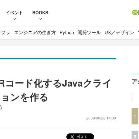
イベント
BOOKS
ンフラ
エンジニアの生き方
Python
開発ツール
UX／デザイン
Rコード化するJavaクライ
ア
ションを作る
う
1
2009/08/28 14:00
2
ポスト