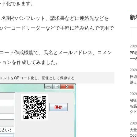
ード化できます。
新
名刺やパンフレット、請求書などに連絡先などを
のバーコードリーダーなどで手軽に読み込んで使用で
2026
JのQRコード作成機能で、氏名とメールアドレス、コメン
PR
──
ーションを作成してみました。
2026
技術
メントをQRコード化し、画像として保存する
越え
2026
AI
ち筋
クト
2026
大量
Co