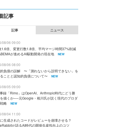
着記事
記事
ニュース
/08/06 09:00
数1.6倍、変更行数1.8倍、平均マージ時間37%削減
ABEMAが進めるAI駆動開発の現在地
NEW
/08/06 08:00
的負債の誤解 〜「測れないから説明できない」を
ることと認知的負債について〜
NEW
/08/05 09:00
議事録「Rimo」はOpenAI、Anthropic時代にどう勝
を描くか──元Google・相川氏が説く現代のプロダ
戦略
NEW
/08/04 11:00
に生成されたコードがレビューを崩壊させる？
deRabbitが語るAI時代の開発生産性向上のコツ