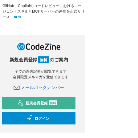
GitHub、Copilotのコードレビューにおけるエー
ジェントスキルとMCPサーバーの連携を正式リリ
ース
NEW
新規会員登録
のご案内
無料
・全ての過去記事が閲覧できます
・会員限定メルマガを受信できます
メールバックナンバー
新規会員登録
無料
ログイン