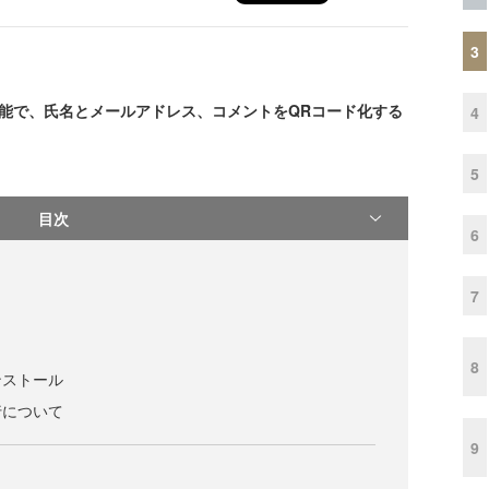
3
作成機能で、氏名とメールアドレス、コメントをQRコード化する
4
。
5
目次
6
7
8
ンストール
行について
9