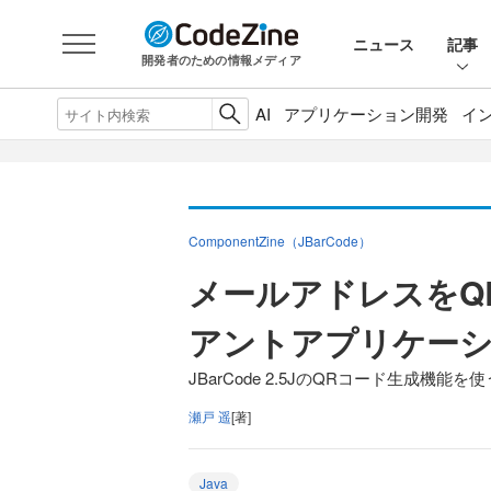
ニュース
記事
開発者のための情報メディア
AI
アプリケーション開発
イ
ComponentZine（JBarCode）
メールアドレスをQ
アントアプリケー
JBarCode 2.5JのQRコード生成機能を使
瀬戸 遥
[著]
Java