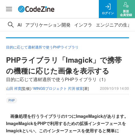
新規
ログイン
会員登録
AI
アプリケーション開発
インフラ
エンジニアの生き
目的に応じて適材適所で使うPHPライブラリ
PHPライブラリ「Imagick」で携帯
の機種に応じた画像を表示する
目的に応じて適材適所で使うPHPライブラリ（1）
山田 祥寛
[監修] /
WINGSプロジェクト 片渕 彼富
[著]
2009/10/19 14:00
PHP
画像処理を行うライブラリの1つにImageMagickがあります。
ImageMagickをPHPで利用するための拡張インターフェースを
Imagickといい、このインターフェースを使用すると簡単に