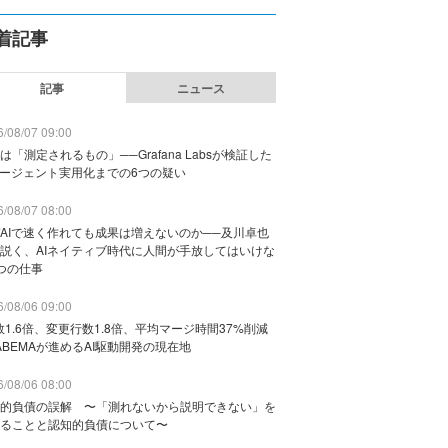
着記事
記事
ニュース
/08/07 09:00
は「測定されるもの」──Grafana Labsが検証した
エージェント実用化までの6つの疑い
/08/07 08:00
AIで速く作れても成果は増えないのか──及川卓也
説く、AIネイティブ時代に人間が手放してはいけな
つの仕事
/08/06 09:00
数1.6倍、変更行数1.8倍、平均マージ時間37%削減
ABEMAが進めるAI駆動開発の現在地
/08/06 08:00
的負債の誤解 〜「測れないから説明できない」を
ることと認知的負債について〜