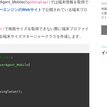
nt_Mobileの
では端末情報を取得で
getDisplay()
2026
AI
ーエンジンのWebサイト
で公開されている端末プロ
ち筋
クト
で画面サイズを取得できない際に端末プロファイ
y()
る端末サイズマネージャークラスを作成します。
イ
e.php'
;
serAgent_Mobile
{
singleton
();