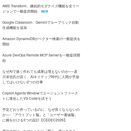
AWS Transform、継続的モダナイズ機能を全リー
ジョンで一般提供開始
NEW
Google Classroom、Geminiでルーブリック自動
生成機能を追加
Amazon DynamoDBがベクター検索の一般提供を
開始
Azure DevOps Remote MCP Serverを一般提供開
始
なぜAIで速く作れても成果は増えないのか──及
川卓也氏が説く、AIネイティブ時代に人間が手放
してはいけない2つの仕事
Copilot Agents Windowでエージェントファース
トに進化したVS Codeを試そう
予定どおり作っているのに、なぜ良くならないの
か──「アウトプット脳」と「ユーザー価値脳」
に橋をかける3つの設計【CEDEC2026】
最近のAIは、なぜこんなに「賢く」感じるの？