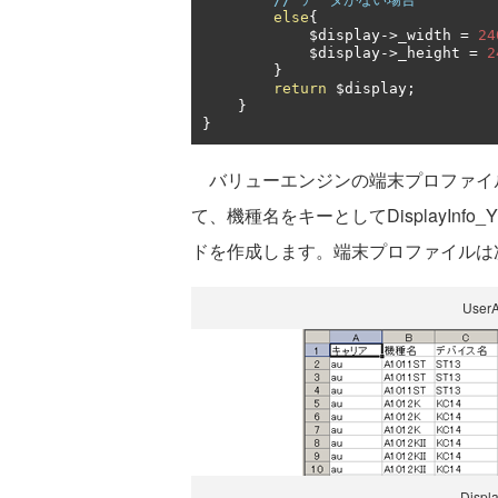
else
{
            $display
->
_width 
=
24
            $display
->
_height 
=
2
}
return
 $display
;
}
}
バリューエンジンの端末プロファイルUser
て、機種名をキーとしてDisplayInfo
ドを作成します。端末プロファイルは
User
Displ