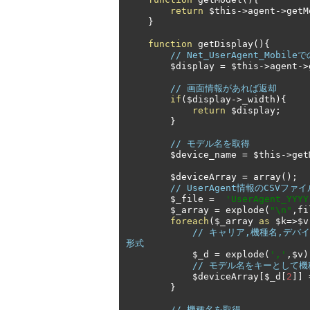
return
 $this
->
agent
->
getM
}
function
 getDisplay
(){
// Net_UserAgent_Mobi
        $display 
=
 $this
->
agent
->
// 画面情報があれば返却
if
(
$display
->
_width
){
return
 $display
;
}
// モデル名を取得
        $device_name 
=
 $this
->
get
        $deviceArray 
=
 array
();
// UserAgent情報のCSVファ
        $_file 
=
'UserAgent_YYYY
        $_array 
=
 explode
(
"\n"
,
fi
foreach
(
$_array 
as
 $k
=>
$v
// キャリア,機種名,デバイス名
形式
            $_d 
=
 explode
(
','
,
$v
)
// モデル名をキーとして機
            $deviceArray
[
$_d
[
2
]]
}
// 機種名を取得