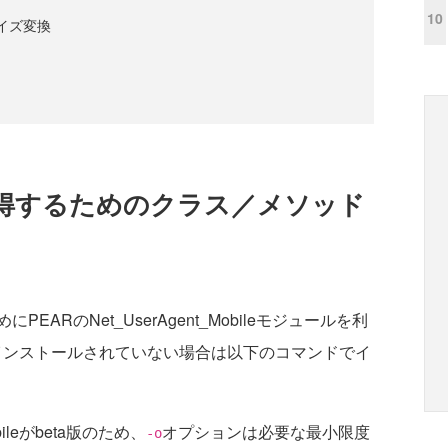
10
サイズ変換
得するためのクラス／メソッド
RのNet_UserAgent_Mobileモジュールを利
bileがインストールされていない場合は以下のコマンドでイ
bileがbeta版のため、
オプションは必要な最小限度
-o