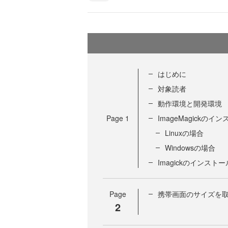
はじめに
対象読者
動作環境と開発環境
Page
1
ImageMagickのイ
Linuxの場合
Windowsの場合
Imagickのインストー
Page
携帯画面のサイズを
2