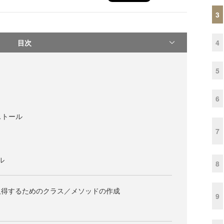
3
目次
4
5
6
ンストール
7
ル
8
取得するためのクラス／メソッドの作成
9