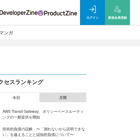
ログイン
新規
会員登録
マンガ
クセスランキング
今日
月間
AWS Transit Gateway、ポリシーベースルーティ
ングの一般提供を開始
技術的負債の誤解 〜「測れないから説明できな
い」を越えることと認知的負債について〜