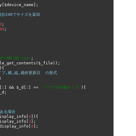
y
[
$device_name
];
場合240でサイズを返却
0
;
40
;
YY-MM-DD.csv'
;
le_get_contents
(
$_file
));
){
イプ,横,縦,最終更新日  の形式
;
[
1
]
&&
 $_d
[
2
]
==
'ブラウザ画像サイズ'
){
_d
;
がある場合
isplay_info
[
4
]){
isplay_info
[
3
];
display_info
[
4
];