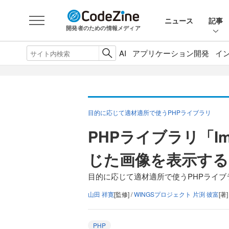
ニュース
記事
開発者のための情報メディア
AI
アプリケーション開発
イ
目的に応じて適材適所で使うPHPライブラリ
PHPライブラリ「I
じた画像を表示する
目的に応じて適材適所で使うPHPライブ
山田 祥寛
[監修] /
WINGSプロジェクト 片渕 彼富
[著]
PHP