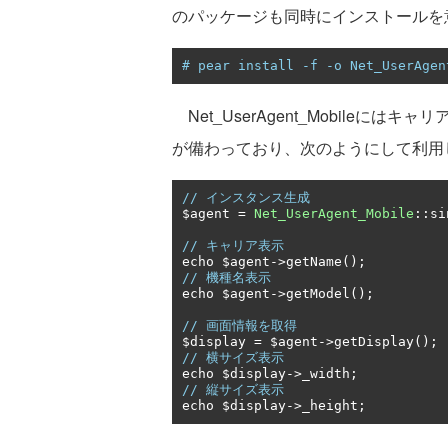
のパッケージも同時にインストールを
# pear install -f -o Net_UserAgen
Net_UserAgent_Mobile
が備わっており、次のようにして利用
// インスタンス生成
$agent 
=
Net_UserAgent_Mobile
::
si
// キャリア表示
echo $agent
->
getName
();
// 機種名表示
echo $agent
->
getModel
();
// 画面情報を取得
$display 
=
 $agent
->
getDisplay
();
// 横サイズ表示
echo $display
->
_width
;
// 縦サイズ表示
echo $display
->
_height
;