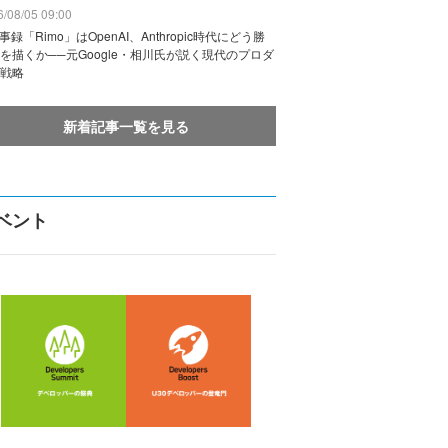
/08/05 09:00
議事録「Rimo」はOpenAI、Anthropic時代にどう勝
を描くか──元Google・相川氏が説く現代のプロダ
戦略
新着記事一覧を見る
ベント