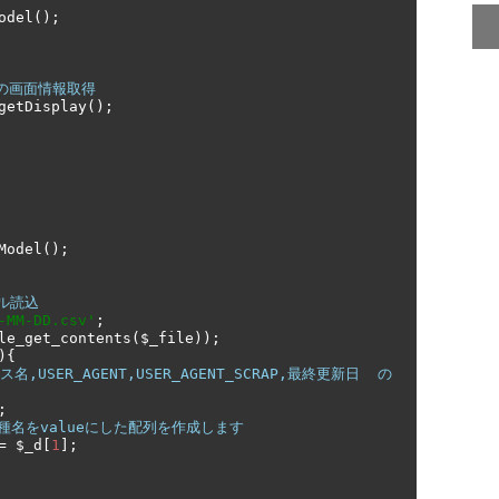
odel
();
leでの画面情報取得
getDisplay
();
Model
();
イル読込
-MM-DD.csv'
;
le_get_contents
(
$_file
));
){
,USER_AGENT,USER_AGENT_SCRAP,最終更新日  の
;
種名をvalueにした配列を作成します
=
 $_d
[
1
];