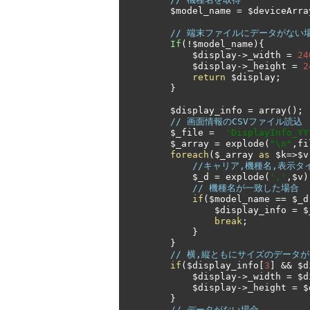
        $model_name 
=
 $deviceArra
// 端末ファイルにデータがない
If
(!
$model_name
){
            $display
->
_width 
=
24
            $display
->
_height 
=
2
return
 $display
;
}
        $display_info 
=
 array
();
// 画面情報のCSVファイル読込
        $_file 
=
'DisplayInfo_YY
        $_array 
=
 explode
(
"\n"
,
fi
foreach
(
$_array 
as
 $k
=>
$v
//キャリア,機種名,表示タ
            $_d 
=
 explode
(
','
,
$v
)
// 機種名が一致した場合
if
(
$model_name 
==
 $_d
                $display_info 
=
 $
break
;
}
}
// 横,縦ともにサイズのデータ
if
(
$display_info
[
3
]
&&
 $d
            $display
->
_width 
=
 $d
            $display
->
_height 
=
 $
}
// データがない場合