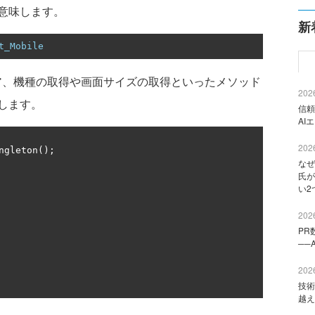
意味します。
新
t_Mobile
にはキャリア、機種の取得や画面サイズの取得といったメソッド
2026
します。
信頼
AI
2026
ngleton
();
なぜ
氏が
い2
2026
PR
──
2026
技術
越え