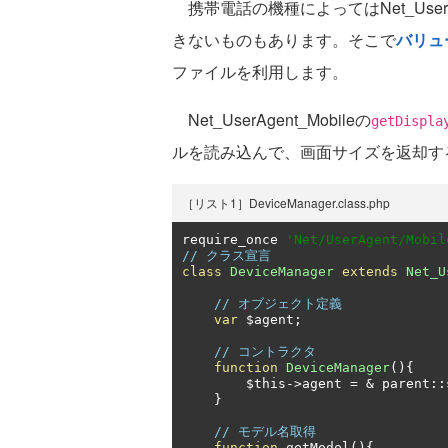
携帯電話の機種によってはNet_UserAge
きないものもあります。そこで
バリュ
ファイルを利用します。
Net_UserAgent_Mobileの
getDispla
ルを読み込んで、画面サイズを返却す
［リスト1］DeviceManager.class.php
require_once 
'Net/UserAgent/Mobil
// クラス宣言
class
DeviceManager
extends
Net_U
// オブジェクト定義
var
 $agent
;
// コントラクタ
function
DeviceManager
(){
        $this
->
agent 
=
&
 parent
::
}
// モデル名取得
function
 getModel
(){