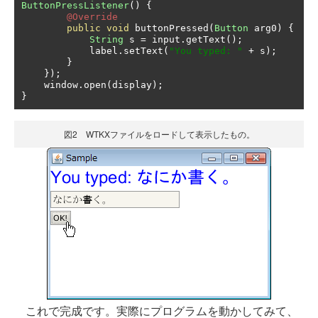
ButtonPressListener
()
{
@Override
public
void
 buttonPressed
(
Button
 arg0
)
{
String
 s 
=
 input
.
getText
();
            label
.
setText
(
"You typed: "
+
 s
);
}
});
    window
.
open
(
display
);
}
図2 WTKXファイルをロードして表示したもの。
これで完成です。実際にプログラムを動かしてみて、