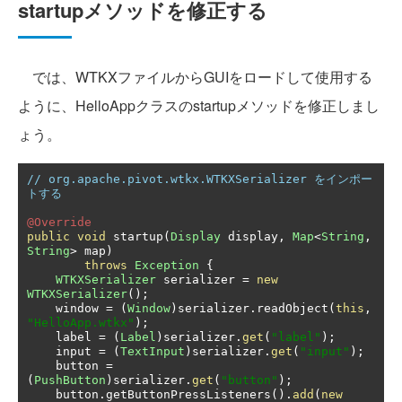
startupメソッドを修正する
では、WTKXファイルからGUIをロードして使用する
ように、HelloAppクラスのstartupメソッドを修正しまし
ょう。
// org.apache.pivot.wtkx.WTKXSerializer をインポー
トする
@Override
public
void
 startup
(
Display
 display
,
Map
<
String
,
String
>
 map
)
throws
Exception
{
WTKXSerializer
 serializer 
=
new
WTKXSerializer
();
    window 
=
(
Window
)
serializer
.
readObject
(
this
,
"HelloApp.wtkx"
);
    label 
=
(
Label
)
serializer
.
get
(
"label"
);
    input 
=
(
TextInput
)
serializer
.
get
(
"input"
);
    button 
=
(
PushButton
)
serializer
.
get
(
"button"
);
    button
.
getButtonPressListeners
().
add
(
new