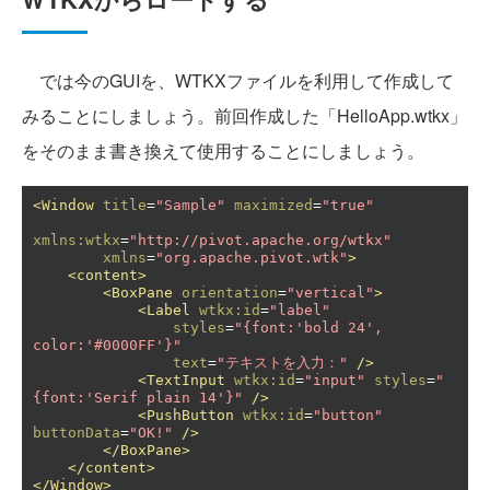
では今のGUIを、WTKXファイルを利用して作成して
みることにしましょう。前回作成した「HelloApp.wtkx」
をそのまま書き換えて使用することにしましょう。
<Window
title
=
"Sample"
maximized
=
"true"
xmlns:wtkx
=
"http://pivot.apache.org/wtkx"
xmlns
=
"org.apache.pivot.wtk"
>
<content>
<BoxPane
orientation
=
"vertical"
>
<Label
wtkx:id
=
"label"
styles
=
"{font:'bold 24', 
color:'#0000FF'}"
text
=
"テキストを入力："
/>
<TextInput
wtkx:id
=
"input"
styles
=
"
{font:'Serif plain 14'}"
/>
<PushButton
wtkx:id
=
"button"
buttonData
=
"OK!"
/>
</BoxPane>
</content>
</Window>