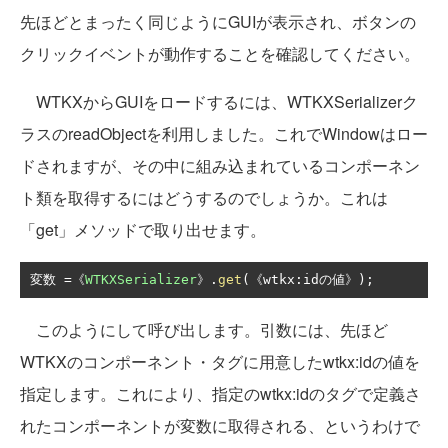
先ほどとまったく同じようにGUIが表示され、ボタンの
クリックイベントが動作することを確認してください。
WTKXからGUIをロードするには、WTKXSerializerク
ラスのreadObjectを利用しました。これでWindowはロー
ドされますが、その中に組み込まれているコンポーネン
ト類を取得するにはどうするのでしょうか。これは
「get」メソッドで取り出せます。
変数
=《
WTKXSerializer
》.
get
(《
wtkx
:
id
の値》);
このようにして呼び出します。引数には、先ほど
WTKXのコンポーネント・タグに用意したwtkx:idの値を
指定します。これにより、指定のwtkx:idのタグで定義さ
れたコンポーネントが変数に取得される、というわけで