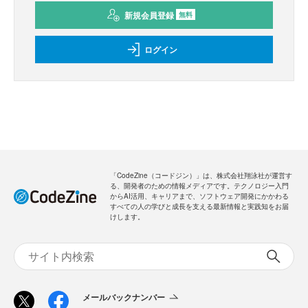
新規会員登録
無料
ログイン
「CodeZine（コードジン）」は、株式会社翔泳社が運営す
る、開発者のための情報メディアです。テクノロジー入門
からAI活用、キャリアまで、ソフトウェア開発にかかわる
すべての人の学びと成長を支える最新情報と実践知をお届
けします。
メールバックナンバー