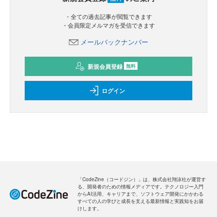
・全ての過去記事が閲覧できます
・会員限定メルマガを受信できます
メールバックナンバー
新規会員登録
無料
ログイン
「CodeZine（コードジン）」は、株式会社翔泳社が運営す
る、開発者のための情報メディアです。テクノロジー入門
からAI活用、キャリアまで、ソフトウェア開発にかかわる
すべての人の学びと成長を支える最新情報と実践知をお届
けします。