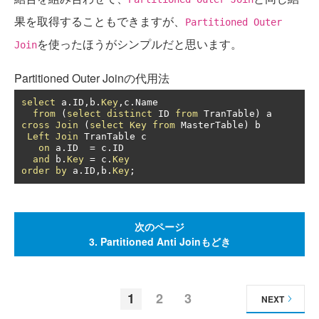
果を取得することもできますが、
Partitioned Outer
を使ったほうがシンプルだと思います。
Join
Partitioned Outer Joinの代用法
select
 a
.
ID
,
b
.
Key
,
c
.
Name

from
(
select
distinct
 ID 
from
 TranTable
)
cross
Join
(
select
Key
from
 MasterTable
)
 b

Left
Join
 TranTable c

on
 a
.
ID  
=
 c
.
ID

and
 b
.
Key
=
 c
.
Key
order
by
 a
.
ID
,
b
.
Key
;
次のページ
3. Partitioned Anti Joinもどき
1
2
3
NEXT