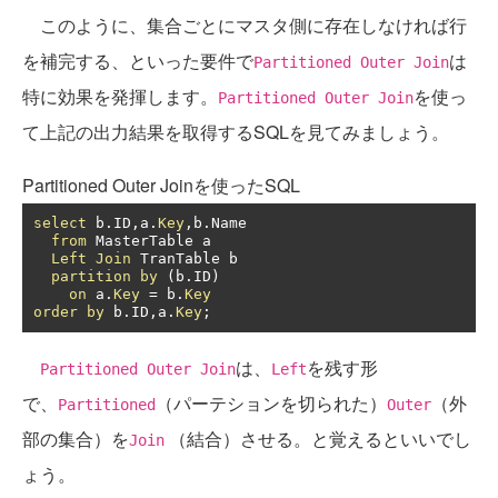
このように、集合ごとにマスタ側に存在しなければ行
を補完する、といった要件で
は
Partitioned Outer Join
特に効果を発揮します。
を使っ
Partitioned Outer Join
て上記の出力結果を取得するSQLを見てみましょう。
Partitioned Outer Joinを使ったSQL
select
 b
.
ID
,
a
.
Key
,
b
.
Name

from
 MasterTable a

Left
Join
 TranTable b

partition
by
(
b
.
ID
)
on
 a
.
Key
=
 b
.
Key
order
by
 b
.
ID
,
a
.
Key
;
は、
を残す形
Partitioned Outer Join
Left
で、
（パーテションを切られた）
（外
Partitioned
Outer
部の集合）を
（結合）させる。と覚えるといいでし
Join
ょう。