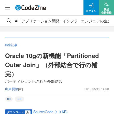
新規
ログイン
会員登録
AI
アプリケーション開発
インフラ
エンジニアの生き
特集記事
Oracle 10gの新機能「Partitioned
Outer Join」（外部結合で行の補
完）
パーティション化された外部結合
山岸 賢治
[著]
2010/05/19 14:00
DB
SQL
SourceCode (1.0 KB)
ダウンロード