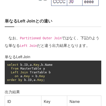
単なるLeft Joinとの違い
なお、
ではなく、下記のよう
Partitioned Outer Join
な単なる
だと違う出力結果となります。
Left Join
単なるLeft Join
select
 b
.
ID
,
a
.
Key
,
b
.
Name

from
 MasterTable a

Left
Join
 TranTable b

on
 a
.
Key
=
 b
.
Key
order
by
 b
.
ID
,
a
.
Key
;
出力結果
ID
Key
Name