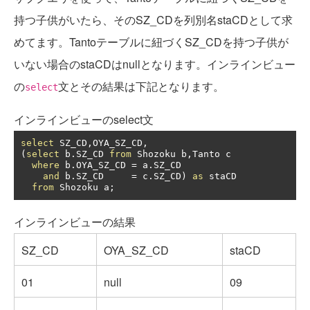
持つ子供がいたら、そのSZ_CDを列別名staCDとして求
めてます。Tantoテーブルに紐づくSZ_CDを持つ子供が
いない場合のstaCDはnullとなります。インラインビュー
の
文とその結果は下記となります。
select
インラインビューのselect文
select
 SZ_CD
,
OYA_SZ_CD
,
(
select
 b
.
SZ_CD 
from
 Shozoku b
,
Tanto c

where
 b
.
OYA_SZ_CD 
=
 a
.
SZ_CD

and
 b
.
SZ_CD     
=
 c
.
SZ_CD
)
as
 staCD

from
 Shozoku a
;
インラインビューの結果
SZ_CD
OYA_SZ_CD
staCD
01
null
09