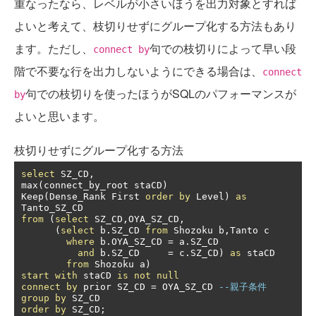
重なったなら、レベルが小さいほうを出力対象とすれば
よいと考えて、枝切りせずにグループ化する方法もあり
ます。ただし、
句での枝切りによって早い段
connect by
階で不要な行を出力しないようにできる場合は、
connect
句での枝切りを使ったほうがSQLのパフォーマンスが
by
よいと思います。
枝切りせずにグループ化する方法
select
 SZ_CD
,
max
(
connect_by_root staCD
)
Keep
(
Dense_Rank First 
order
by
 Level
)
as
from
(
select
 SZ_CD
,
OYA_SZ_CD
,
(
select
 b
.
SZ_CD 
from
 Shozoku b
,
Tanto c

where
 b
.
OYA_SZ_CD 
=
 a
.
SZ_CD

and
 b
.
SZ_CD     
=
 c
.
SZ_CD
)
as
 staCD

from
 Shozoku a
)
start
with
 staCD 
is
not
null
connect
by
 prior SZ_CD 
=
 OYA_SZ_CD 
--親子条件
group
by
order
by
 SZ_CD
;