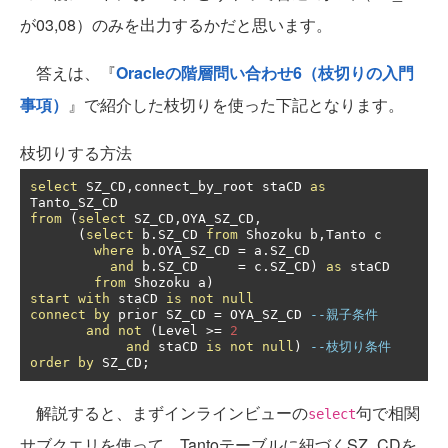
が03,08）のみを出力するかだと思います。
答えは、『
Oracleの階層問い合わせ6（枝切りの入門
事項）
』で紹介した枝切りを使った下記となります。
枝切りする方法
select
 SZ_CD
,
connect_by_root staCD 
as
from
(
select
 SZ_CD
,
OYA_SZ_CD
,
(
select
 b
.
SZ_CD 
from
 Shozoku b
,
Tanto c

where
 b
.
OYA_SZ_CD 
=
 a
.
SZ_CD

and
 b
.
SZ_CD     
=
 c
.
SZ_CD
)
as
 staCD

from
 Shozoku a
)
start
with
 staCD 
is
not
null
connect
by
 prior SZ_CD 
=
 OYA_SZ_CD 
--親子条件
and
not
(
Level 
>=
2
and
 staCD 
is
not
null
)
--枝切り条件
order
by
 SZ_CD
;
解説すると、まずインラインビューの
句で相関
select
サブクエリを使って、Tantoテーブルに紐づくSZ_CDを