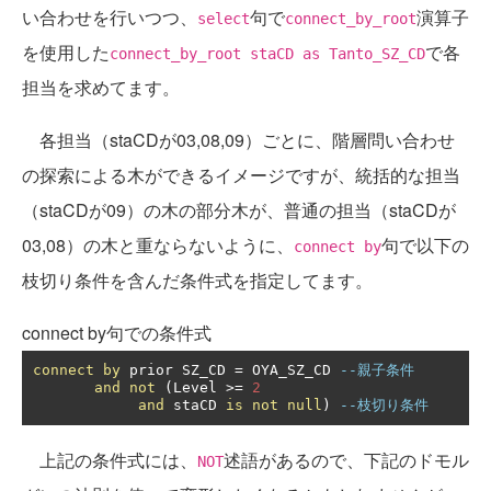
い合わせを行いつつ、
句で
演算子
select
connect_by_root
を使用した
で各
connect_by_root staCD as Tanto_SZ_CD
担当を求めてます。
各担当（staCDが03,08,09）ごとに、階層問い合わせ
の探索による木ができるイメージですが、統括的な担当
（staCDが09）の木の部分木が、普通の担当（staCDが
03,08）の木と重ならないように、
句で以下の
connect by
枝切り条件を含んだ条件式を指定してます。
connect by句での条件式
connect
by
 prior SZ_CD 
=
 OYA_SZ_CD 
--親子条件
and
not
(
Level 
>=
2
and
 staCD 
is
not
null
)
--枝切り条件
上記の条件式には、
述語があるので、下記のドモル
NOT