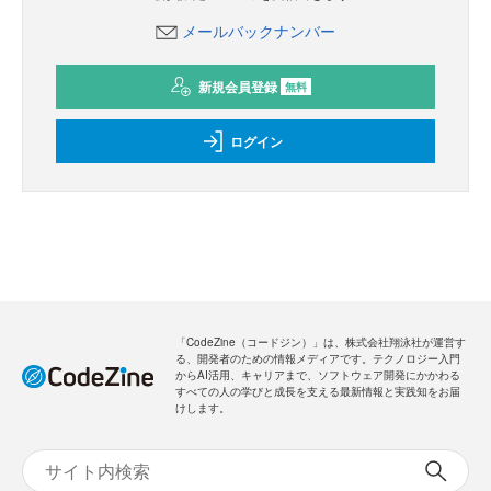
メールバックナンバー
新規会員登録
無料
ログイン
「CodeZine（コードジン）」は、株式会社翔泳社が運営す
る、開発者のための情報メディアです。テクノロジー入門
からAI活用、キャリアまで、ソフトウェア開発にかかわる
すべての人の学びと成長を支える最新情報と実践知をお届
けします。