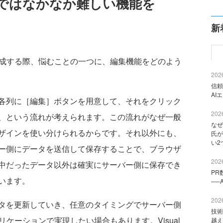
ルではなかなか難しい機能を
新
成する際、悩むことの一つに、編集機能をどのよう
2026
信頼
AI
各列に［編集］ボタンを用意して、それをクリック
2026
、という流れが考えられます。この流れがなぜ一般
なぜ
ザインを使い分けられるからです。それ以外にも、
氏が
い2
ー側にデータを送信して保存することで、ブラウザ
2026
中だったデータ以外は確実にサーバー側に保存でき
PR
います。
──
2026
タを更新していき、任意のタイミングでサーバー側
技術
ケーションで実現したい場合もあります。Visual
越え