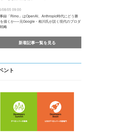
/08/05 09:00
議事録「Rimo」はOpenAI、Anthropic時代にどう勝
を描くか──元Google・相川氏が説く現代のプロダ
戦略
新着記事一覧を見る
ベント