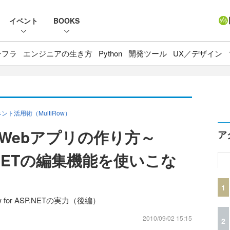
イベント
BOOKS
ンフラ
エンジニアの生き方
Python
開発ツール
UX／デザイン
活用術（MultiRow）
Webアプリの作り方～
ア
ASP.NETの編集機能を使いこな
1
for ASP.NETの実力（後編）
2010/09/02 15:15
2