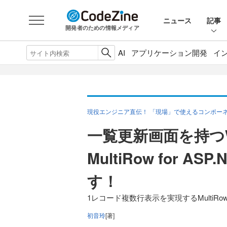
ニュース
記事
開発者のための情報メディア
AI
アプリケーション開発
イ
現役エンジニア直伝！ 「現場」で使えるコンポーネント
一覧更新画面を持つ
MultiRow for 
す！
1レコード複数行表示を実現するMultiRow 
初音玲
[著]