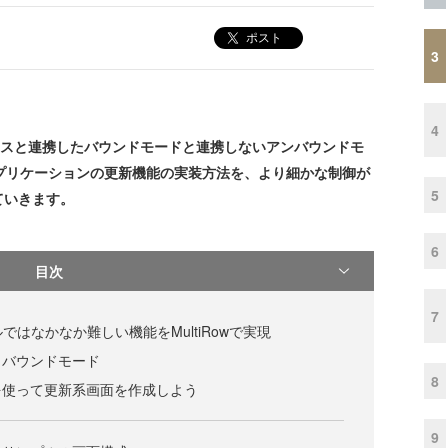
ポスト
3
4
データソースと連携したバウンドモードと連携しないアンバウンドモ
プリケーションの更新機能の実装方法を、より細かな制御が
5
ていきます。
6
目次
7
ではなかなか難しい機能をMultiRowで実現
とバウンドモード
8
を使って更新系画面を作成しよう
9