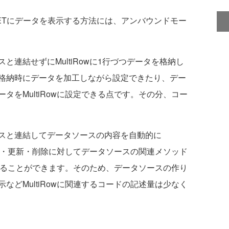
SP.NETにデータを表示する方法には、アンバウンドモー
連結せずにMultiRowに1行づつデータを格納し
格納時にデータを加工しながら設定できたり、デー
タをMultiRowに設定できる点です。その分、コー
スと連結してデータソースの内容を自動的に
の追加・更新・削除に対してデータソースの関連メソッド
たりすることができます。そのため、データソースの作り
などMultiRowに関連するコードの記述量は少なく