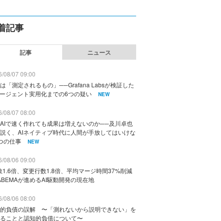
着記事
記事
ニュース
/08/07 09:00
は「測定されるもの」──Grafana Labsが検証した
エージェント実用化までの6つの疑い
NEW
/08/07 08:00
AIで速く作れても成果は増えないのか──及川卓也
説く、AIネイティブ時代に人間が手放してはいけな
つの仕事
NEW
/08/06 09:00
数1.6倍、変更行数1.8倍、平均マージ時間37%削減
ABEMAが進めるAI駆動開発の現在地
/08/06 08:00
的負債の誤解 〜「測れないから説明できない」を
ることと認知的負債について〜