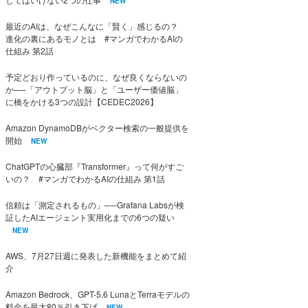
NEW
最近のAIは、なぜこんなに「賢く」感じるの？
進化の裏にあるモノとは #マンガでわかるAIの
仕組み 第2話
予定どおり作っているのに、なぜ良くならないの
か──「アウトプット脳」と「ユーザー価値脳」
に橋をかける3つの設計【CEDEC2026】
Amazon DynamoDBがベクター検索の一般提供を
開始
NEW
ChatGPTの心臓部『Transformer』って何がすご
いの？ #マンガでわかるAIの仕組み 第1話
信頼は「測定されるもの」──Grafana Labsが検
証したAIエージェント実用化までの6つの疑い
NEW
AWS、7月27日週に発表した新機能をまとめて紹
介
Amazon Bedrock、GPT-5.6 LunaとTerraモデルの
料金を最大80％引き下げ
NEW