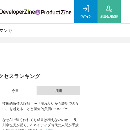
ログイン
新規
会員登録
マンガ
クセスランキング
今日
月間
技術的負債の誤解 〜「測れないから説明できな
い」を越えることと認知的負債について〜
なぜAIで速く作れても成果は増えないのか──及
川卓也氏が説く、AIネイティブ時代に人間が手放
してはいけない2つの仕事