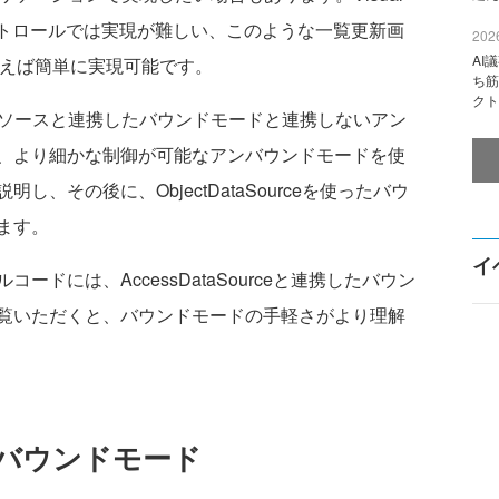
コントロールでは実現が難しい、このような一覧更新画
2026
AI
1.0Jを使えば簡単に実現可能です。
ち筋
クト
は、データソースと連携したバウンドモードと連携しないアン
、より細かな制御が可能なアンバウンドモードを使
、その後に、ObjectDataSourceを使ったバウ
ます。
イ
ドには、AccessDataSourceと連携したバウン
覧いただくと、バウンドモードの手軽さがより理解
バウンドモード