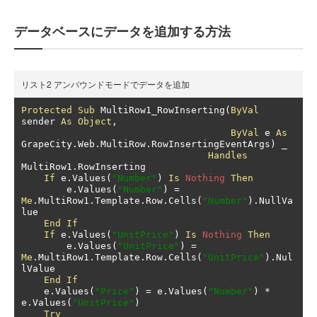
データベースにデータを追加する方法
リスト2 アンバウンドモードでデータを追加
Protected
Sub
 MultiRow1_RowInserting
(
ByVal
sender 
As
Object
,
ByVal
 e 
As
GrapeCity
.
Web
.
MultiRow
.
RowInsertingEventArgs
)
 _

Handles
MultiRow1
.
RowInserting

If
 e
.
Values
(
"Number"
)
Is
Nothing
Then
        e
.
Values
(
"Number"
)
=
Me
.
MultiRow1
.
Template
.
Row
.
Cells
(
"Number"
).
NullVa
lue

End
If
If
 e
.
Values
(
"UnitPrice"
)
Is
Nothing
Then
        e
.
Values
(
"UnitPrice"
)
=
Me
.
MultiRow1
.
Template
.
Row
.
Cells
(
"UnitPrice"
).
Nul
lValue

End
If
    e
.
Values
(
"Price"
)
=
 e
.
Values
(
"Number"
)
*
e
.
Values
(
"UnitPrice"
)
Try