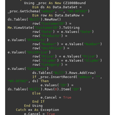
        Using _proc 
As
New
 CZ1008Bound

Dim
 ds 
As
 Data
.
DataSet 
=
_proc
.
GetSchema
(
"admin"
,
""
,
"WS-DF502"
)
Dim
 row 
As
 Data
.
DataRow 
=
ds
.
Tables
(
"Bill"
).
NewRow
()
            row
(
"CustomerID"
)
=
Me
.
ViewState
(
"CustomerID"
).
ToString

            row
(
"Date"
)
=
 e
.
Values
(
"Date"
)
            row
(
"Products"
)
=
e
.
Values
(
"Products"
)
            row
(
"Number"
)
=
 e
.
Values
(
"Number"
)
            row
(
"UnitPrice"
)
=
e
.
Values
(
"UnitPrice"
)
            row
(
"Price"
)
=
 e
.
Values
(
"Price"
)
            row
(
"SlipNo"
)
=
 e
.
Values
(
"SlipNo"
)
            row
(
"Category"
)
=
e
.
Values
(
"Category"
)
            ds
.
Tables
(
"Bill"
).
Rows
.
Add
(
row
)
If
 _proc
.
InsertRecord
(
"admin"
,
""
,
"WS-DF502"
,
 ds
)
Then
                e
.
Values
(
"ID"
)
=
ds
.
Tables
(
"Bill"
).
Rows
(
0
).
Item
(
"ID"
)
Else
                e
.
Cancel 
=
True
End
If
End
 Using

Catch
 ex 
As
 Exception

        e
.
Cancel 
=
True