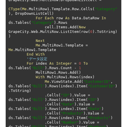
CType
(
Me
.
MultiRow1
.
Template
.
Row
.
Cells
(
"Category"
),
 DropDownListCell
)
For
Each
 row 
As
 Data
.
DataRow 
In
ds
.
Tables
(
"Category"
).
Rows

                cell
.
Items
.
Add
(
New
GrapeCity
.
Web
.
MultiRow
.
ListItem
(
row
(
0
).
ToString
)
)
Next
Me
.
MultiRow1
.
Template 
=
Me
.
MultiRow1
.
Template

End
With
'データ設定
For
 index 
As
Integer
=
0
To
ds
.
Tables
(
"Bill"
).
Rows
.
Count 
-
1
            MultiRow1
.
Rows
.
Add
()
With
 MultiRow1
.
Rows
(
index
)
Me
.
ViewState
.
Add
(
"CustomerID"
,
ds
.
Tables
(
"Bill"
).
Rows
(
index
).
Item
(
"CustomerID"
)
.
ToString
)
.
Cells
(
"ID"
).
Value 
=
ds
.
Tables
(
"Bill"
).
Rows
(
index
).
Item
(
"ID"
)
.
Cells
(
"Date"
).
Value 
=
ds
.
Tables
(
"Bill"
).
Rows
(
index
).
Item
(
"Date"
)
.
Cells
(
"Products"
).
Value 
=
ds
.
Tables
(
"Bill"
).
Rows
(
index
).
Item
(
"Products"
)
.
Cells
(
"Number"
).
Value 
=
ds
.
Tables
(
"Bill"
).
Rows
(
index
).
Item
(
"Number"
)