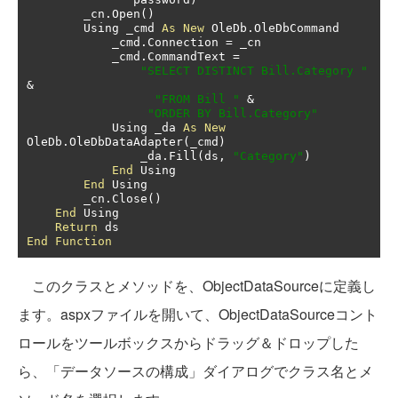
        _cn
.
Open
()
        Using _cmd 
As
New
 OleDb
.
OleDbCommand

            _cmd
.
Connection 
=
 _cn

            _cmd
.
CommandText 
=
"SELECT DISTINCT Bill.Category "
&
"FROM Bill "
&
"ORDER BY Bill.Category"
            Using _da 
As
New
OleDb
.
OleDbDataAdapter
(
_cmd
)
                _da
.
Fill
(
ds
,
"Category"
)
End
 Using

End
 Using

        _cn
.
Close
()
End
 Using

Return
End
Function
このクラスとメソッドを、ObjectDataSourceに定義し
ます。aspxファイルを開いて、ObjectDataSourceコント
ロールをツールボックスからドラッグ＆ドロップした
ら、「データソースの構成」ダイアログでクラス名とメ