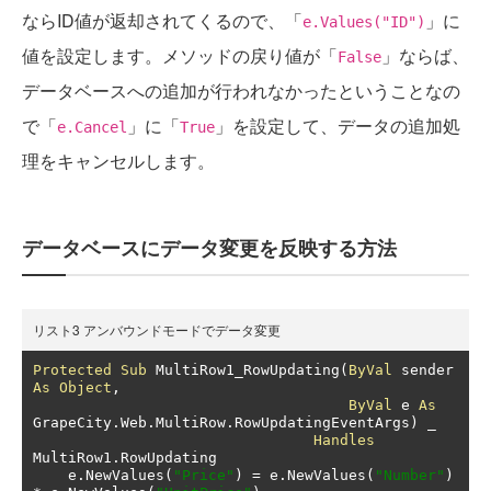
ならID値が返却されてくるので、「
」に
e.Values("ID")
値を設定します。メソッドの戻り値が「
」ならば、
False
データベースへの追加が行われなかったということなの
で「
」に「
」を設定して、データの追加処
e.Cancel
True
理をキャンセルします。
データベースにデータ変更を反映する方法
リスト3 アンバウンドモードでデータ変更
Protected
Sub
 MultiRow1_RowUpdating
(
ByVal
 sender 
As
Object
,
ByVal
 e 
As
GrapeCity
.
Web
.
MultiRow
.
RowUpdatingEventArgs
)
 _

Handles
MultiRow1
.
RowUpdating

    e
.
NewValues
(
"Price"
)
=
 e
.
NewValues
(
"Number"
)