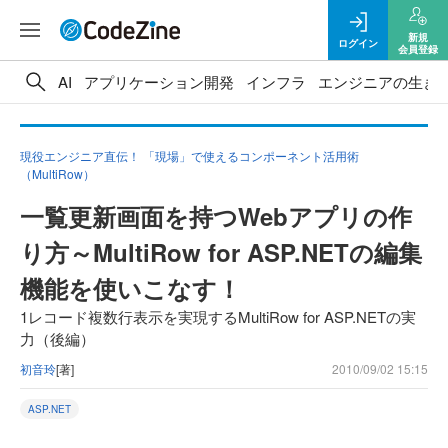
新規
ログイン
会員登録
AI
アプリケーション開発
インフラ
エンジニアの生き
現役エンジニア直伝！ 「現場」で使えるコンポーネント活用術
（MultiRow）
一覧更新画面を持つWebアプリの作
り方～MultiRow for ASP.NETの編集
機能を使いこなす！
1レコード複数行表示を実現するMultiRow for ASP.NETの実
力（後編）
初音玲
[著]
2010/09/02 15:15
ASP.NET