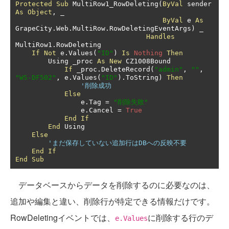
Protected
Sub
 MultiRow1_RowDeleting
(
ByVal
 sender 
As
Object
,
 _

ByVal
 e 
As
GrapeCity
.
Web
.
MultiRow
.
RowDeletingEventArgs
)
 _

Handles
MultiRow1
.
RowDeleting

If
Not
 e
.
Values
(
"ID"
)
Is
Nothing
Then
        Using _proc 
As
New
 CZ1008Bound

If
 _proc
.
DeleteRecord
(
"admin"
,
""
,
"WS-DF502"
,
 e
.
Values
(
"ID"
).
ToString
)
Then
'削除成功
Else
                e
.
Tag 
=
"削除失敗"
                e
.
Cancel 
=
True
End
If
End
 Using

Else
'まだ保存していない追加行はDBへの反映不要
End
If
End
Sub
データベースからデータを削除するのに必要なのは、
追加や編集と違い、削除行が特定できる情報だけです。
RowDeletingイベントでは、
に削除する行のデ
e.Values