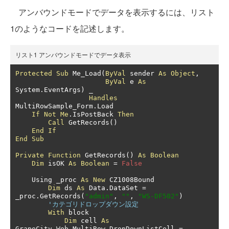
アンバウンドモードでデータを表示するには、リスト
1のようなコードを記述します。
リスト1 アンバウンドモードでデータ表示
Protected
Sub
 Me_Load
(
ByVal
 sender 
As
Object
,
ByVal
 e 
As
System
.
EventArgs
)
 _

Handles
MultiRowSample_Form
.
Load

If
Not
Me
.
IsPostBack 
Then
Call
 GetRecords
()
End
If
End
Sub
Private
Function
 GetRecords
()
As
Boolean
Dim
 isOK 
As
Boolean
=
False
    Using _proc 
As
New
 CZ1008Bound

Dim
 ds 
As
 Data
.
DataSet 
=
_proc
.
GetRecords
(
"admin"
,
""
,
"WS-DF502"
)
'カテゴリドロップダウン設定
With
 block

Dim
 cell 
As
GrapeCity
.
Web
.
MultiRow
.
DropDownListCell 
=