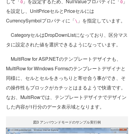
して「
」を設定するため、NullValueプロパティに「
」
0
0
を設定し、UnitPriceセルとPriceセルには
CurrencySymbolプロパティに「
」を指定しています。
\
CategoryセルはDropDownListになっており、区分マス
タに設定された値を選択できるようになっています。
MultiRow for ASP.NETのテンプレートデザイナも、
MultiRow for Windows Formsのテンプレートデザイナと
同様に、セルとセルをきっちりと寄せ合う事ができ、そ
の操作性もブロックがカチッとはまるようで快適です。
なお、MultiRowでは、テンプレートデザイナでデザイン
した内容が1行分のデータ表示域となります。
図3 アンバウンドモードのサンプル実行例