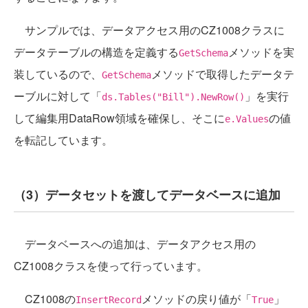
サンプルでは、データアクセス用のCZ1008クラスに
データテーブルの構造を定義する
メソッドを実
GetSchema
装しているので、
メソッドで取得したデータテ
GetSchema
ーブルに対して「
」を実行
ds.Tables("Bill").NewRow()
して編集用DataRow領域を確保し、そこに
の値
e.Values
を転記しています。
（3）データセットを渡してデータベースに追加
データベースへの追加は、データアクセス用の
CZ1008クラスを使って行っています。
CZ1008の
メソッドの戻り値が「
」
InsertRecord
True