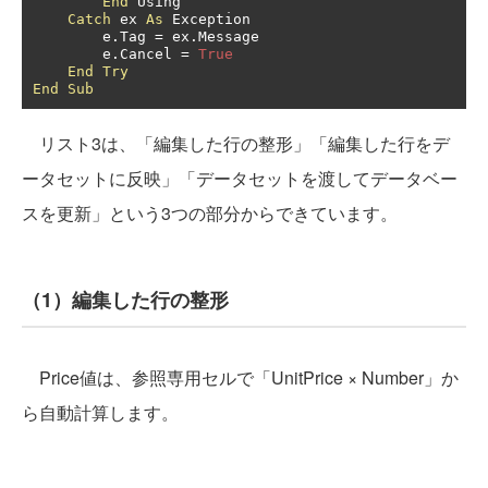
End
 Using

Catch
 ex 
As
 Exception

        e
.
Tag 
=
 ex
.
Message

        e
.
Cancel 
=
True
End
Try
End
Sub
リスト3は、「編集した行の整形」「編集した行をデ
ータセットに反映」「データセットを渡してデータベー
スを更新」という3つの部分からできています。
（1）編集した行の整形
Price値は、参照専用セルで「UnitPrice × Number」か
ら自動計算します。