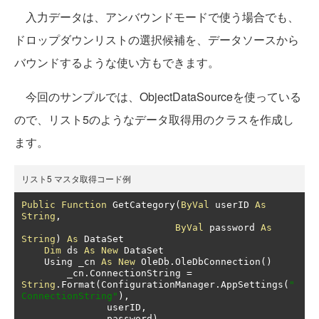
入力データは、アンバウンドモードで使う場合でも、
ドロップダウンリストの選択候補を、データソースから
バウンドするような使い方もできます。
今回のサンプルでは、ObjectDataSourceを使っている
ので、リスト5のようなデータ取得用のクラスを作成し
ます。
リスト5 マスタ取得コード例
Public
Function
 GetCategory
(
ByVal
 userID 
As
String
,
ByVal
 password 
As
String
)
As
 DataSet

Dim
 ds 
As
New
 DataSet

    Using _cn 
As
New
 OleDb
.
OleDbConnection
()
        _cn
.
ConnectionString 
=
String
.
Format
(
ConfigurationManager
.
AppSettings
(
"
ConnectionString"
),
               userID
,
               password
)