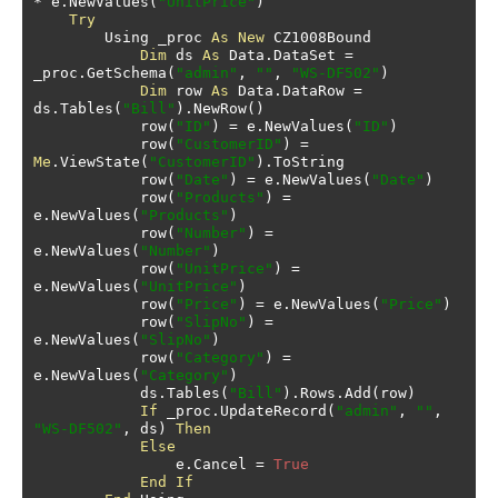
*
 e
.
NewValues
(
"UnitPrice"
)
Try
        Using _proc 
As
New
 CZ1008Bound

Dim
 ds 
As
 Data
.
DataSet 
=
_proc
.
GetSchema
(
"admin"
,
""
,
"WS-DF502"
)
Dim
 row 
As
 Data
.
DataRow 
=
ds
.
Tables
(
"Bill"
).
NewRow
()
            row
(
"ID"
)
=
 e
.
NewValues
(
"ID"
)
            row
(
"CustomerID"
)
=
Me
.
ViewState
(
"CustomerID"
).
ToString

            row
(
"Date"
)
=
 e
.
NewValues
(
"Date"
)
            row
(
"Products"
)
=
e
.
NewValues
(
"Products"
)
            row
(
"Number"
)
=
e
.
NewValues
(
"Number"
)
            row
(
"UnitPrice"
)
=
e
.
NewValues
(
"UnitPrice"
)
            row
(
"Price"
)
=
 e
.
NewValues
(
"Price"
)
            row
(
"SlipNo"
)
=
e
.
NewValues
(
"SlipNo"
)
            row
(
"Category"
)
=
e
.
NewValues
(
"Category"
)
            ds
.
Tables
(
"Bill"
).
Rows
.
Add
(
row
)
If
 _proc
.
UpdateRecord
(
"admin"
,
""
,
"WS-DF502"
,
 ds
)
Then
Else
                e
.
Cancel 
=
True
End
If