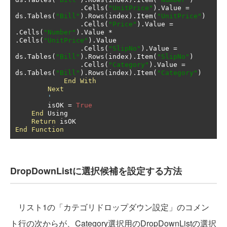
.
Cells
(
"UnitPrice"
).
Value 
=
ds
.
Tables
(
"Bill"
).
Rows
(
index
).
Item
(
"UnitPrice"
)
.
Cells
(
"Price"
).
Value 
=
.
Cells
(
"Number"
).
Value 
*
.
Cells
(
"UnitPrice"
).
Value

.
Cells
(
"SlipNo"
).
Value 
=
ds
.
Tables
(
"Bill"
).
Rows
(
index
).
Item
(
"SlipNo"
)
.
Cells
(
"Category"
).
Value 
=
ds
.
Tables
(
"Bill"
).
Rows
(
index
).
Item
(
"Category"
)
End
With
Next
'
        isOK 
=
True
End
 Using

Return
End
Function
DropDownListに選択候補を設定する方法
リスト1の「カテゴリドロップダウン設定」のコメン
ト行の次からが、Category選択用のDropDownListの選択