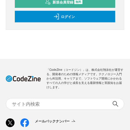
新規会員登録
無料
ログイン
「CodeZine（コードジン）」は、株式会社翔泳社が運営す
る、開発者のための情報メディアです。テクノロジー入門
からAI活用、キャリアまで、ソフトウェア開発にかかわる
すべての人の学びと成長を支える最新情報と実践知をお届
けします。
メールバックナンバー