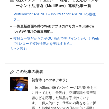
ーネント活用術（MultiRow）連載記事一覧
MultiRow for ASP.NET＋InputMan for ASP.NETの最強
タ...
一覧更新画面を持つWebアプリの作り方～MultiRow
for ASP.NETの編集機能...
複雑な一覧だからこそGUI画面でデザインしたい！ Web
で1レコード複数行表示を実現するM...
もっと読む
この記事の著者
初音玲（ハツネアキラ）
国内SIerのSEでパッケージ製品開発を主
に行っており、最近は、空間認識や音声認
識などを応用した製品を手掛けていま
す。 個人的には、仕事の内容をさらに拡
張したHoloLensなどのMRを中心に活動し