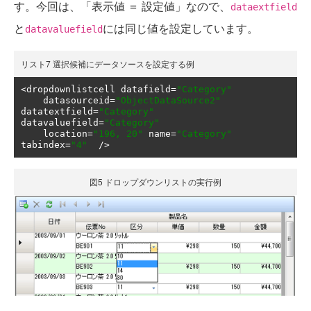
す。今回は、「表示値 ＝ 設定値」なので、
dataextfield
と
には同じ値を設定しています。
datavaluefield
リスト7 選択候補にデータソースを設定する例
<
dropdownlistcell datafield
=
"Category"
    datasourceid
=
"ObjectDataSource2"
datatextfield
=
"Category"
datavaluefield
=
"Category"
    location
=
"196, 20"
 name
=
"Category"
tabindex
=
"4"
/>
図5 ドロップダウンリストの実行例