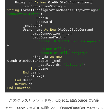
    Using _cn 
As
New
 OleDb
.
OleDbConnection
()
        _cn
.
ConnectionString 
=
String
.
Format
(
ConfigurationManager
.
AppSettings
(
"
ConnectionString"
),
               userID
,
               password
)
        _cn
.
Open
()
        Using _cmd 
As
New
 OleDb
.
OleDbCommand

            _cmd
.
Connection 
=
 _cn

            _cmd
.
CommandText 
=
"SELECT DISTINCT Bill.Category "
&
"FROM Bill "
&
"ORDER BY Bill.Category"
            Using _da 
As
New
OleDb
.
OleDbDataAdapter
(
_cmd
)
                _da
.
Fill
(
ds
,
"Category"
)
End
 Using

End
 Using

        _cn
.
Close
()
End
 Using

Return
End
Function
このクラスとメソッドを、ObjectDataSourceに定義し
ます。aspxファイルを開いて、ObjectDataSourceコント