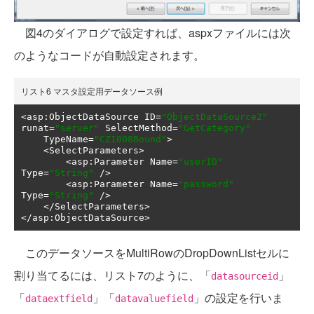
図4のダイアログで設定すれば、aspxファイルには次
のようなコードが自動設定されます。
リスト6 マスタ設定用データソース例
<
asp
:
ObjectDataSource ID
=
"ObjectDataSource2"
runat
=
"server"
 SelectMethod
=
"GetCategory"
    TypeName
=
"CZ1008Bound"
>
<
SelectParameters
>
<
asp
:
Parameter Name
=
"userID"
Type
=
"String"
/>
<
asp
:
Parameter Name
=
"password"
Type
=
"String"
/>
</
SelectParameters
>
</
asp
:
ObjectDataSource
>
このデータソースをMultiRowのDropDownListセルに
割り当てるには、リスト7のように、「
」
datasourceid
「
」「
」の設定を行いま
dataextfield
datavaluefield