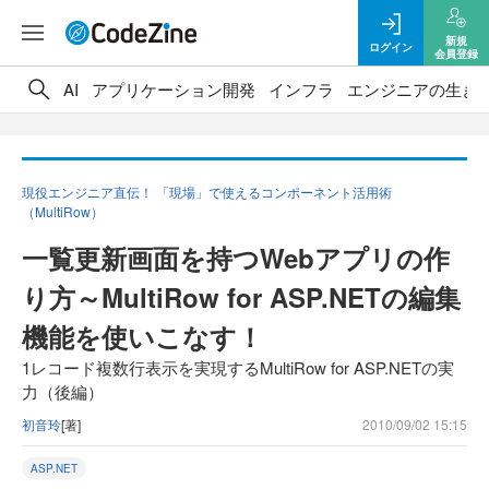
新規
ログイン
会員登録
AI
アプリケーション開発
インフラ
エンジニアの生き
現役エンジニア直伝！ 「現場」で使えるコンポーネント活用術
（MultiRow）
一覧更新画面を持つWebアプリの作
り方～MultiRow for ASP.NETの編集
機能を使いこなす！
1レコード複数行表示を実現するMultiRow for ASP.NETの実
力（後編）
初音玲
[著]
2010/09/02 15:15
ASP.NET