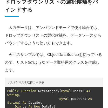
ドロップダウンリストの選択候補をバ
インドする
入力データは、アンバウンドモードで使う場合でも、
ドロップダウンリストの選択候補を、データソースから
バウンドするような使い方もできます。
今回のサンプルでは、ObjectDataSourceを使っている
ので、リスト5のようなデータ取得用のクラスを作成し
ます。
リスト5 マスタ取得コード例
Public
Function
 GetCategory
(
ByVal
 userID 
As
String
,
ByVal
 password 
As
String
)
As
 DataSet

Dim
 ds 
As
New
 DataSet
