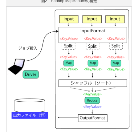
図2．Hadoop MapReduceの構造