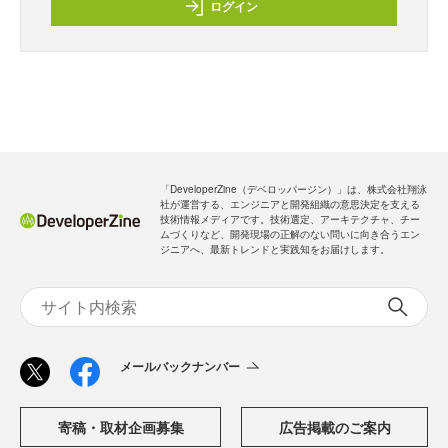
ログイン
「DeveloperZine（デベロッパージン）」は、株式会社翔泳
社が運営する、エンジニアと開発組織の意思決定を支える
技術情報メディアです。技術選定、アーキテクチャ、チー
ムづくりなど、開発現場の正解のない問いに向き合うエン
ジニアへ、最新トレンドと実践知をお届けします。
メールバックナンバー
寄稿・取材企画募集
広告掲載のご案内