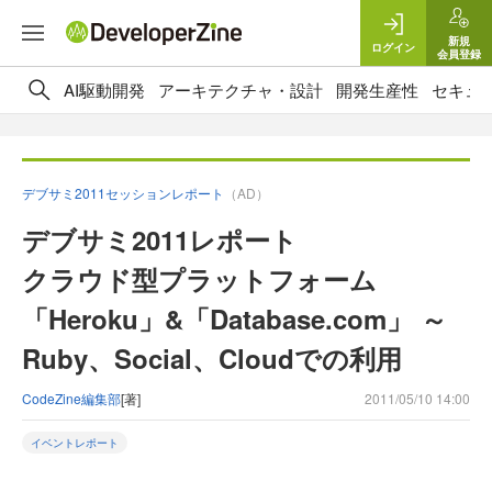
新規
ログイン
会員登録
AI駆動開発
アーキテクチャ・設計
開発生産性
セキュ
デブサミ2011セッションレポート
（AD）
デブサミ2011レポート
クラウド型プラットフォーム
「Heroku」&「Database.com」 ～
Ruby、Social、Cloudでの利用
CodeZine編集部
[著]
2011/05/10 14:00
イベントレポート