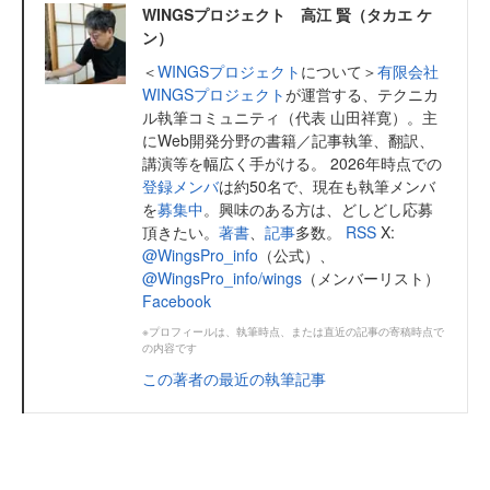
WINGSプロジェクト 高江 賢（タカエ ケ
ン）
＜
WINGSプロジェクト
について＞
有限会社
WINGSプロジェクト
が運営する、テクニカ
ル執筆コミュニティ（代表 山田祥寛）。主
にWeb開発分野の書籍／記事執筆、翻訳、
講演等を幅広く手がける。 2026年時点での
登録メンバ
は約50名で、現在も執筆メンバ
を
募集中
。興味のある方は、どしどし応募
頂きたい。
著書
、
記事
多数。
RSS
X:
@WingsPro_info
（公式）、
@WingsPro_info/wings
（メンバーリスト）
Facebook
※プロフィールは、執筆時点、または直近の記事の寄稿時点で
の内容です
この著者の最近の執筆記事