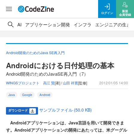
新規
ログイン
会員登録
AI
アプリケーション開発
インフラ
エンジニアの生き
Android開発のためのJava SE再入門
Androidにおける日付処理の基本
Android開発のためのJavaSE再入門（7）
WINGSプロジェクト 高江 賢
[著] /
山田 祥寛
[監修]
2012/01/05 14:00
Java
Google
Android
サンプルファイル (50.0 KB)
ダウンロード
Androidアプリケーションは、Java言語を用いて開発できま
す。Androidアプリケーションの開発にあたっては、米グーグル