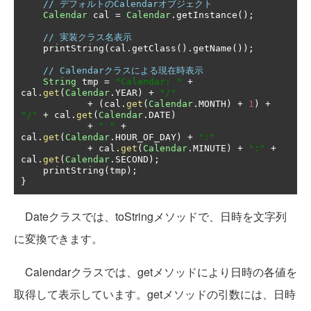
// デフォルトのCalendarオブジェクト
Calendar
 cal 
=
Calendar
.
getInstance
();
// 実装クラス名表示
    printString
(
cal
.
getClass
().
getName
());
// Calendarクラスによる現在時表示
String
 tmp 
=
"Calendar: "
+
cal
.
get
(
Calendar
.
YEAR
)
+
"/"
+
(
cal
.
get
(
Calendar
.
MONTH
)
+
1
)
+
"/"
+
 cal
.
get
(
Calendar
.
DATE
)
+
" "
+
cal
.
get
(
Calendar
.
HOUR_OF_DAY
)
+
":"
+
 cal
.
get
(
Calendar
.
MINUTE
)
+
":"
+
cal
.
get
(
Calendar
.
SECOND
);
    printString
(
tmp
);
}
Dateクラスでは、toStringメソッドで、日時を文字列
に変換できます。
Calendarクラスでは、getメソッドにより日時の各値を
取得して表示しています。getメソッドの引数には、日時