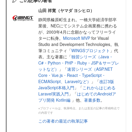
この記事の著者
山田 祥寛（ヤマダ ヨシヒロ）
静岡県榛原町生まれ。一橋大学経済学部卒
業後、NECにてシステム企画業務に携わる
が、2003年4月に念願かなってフリーライ
ターに転身。
Microsoft MVP
for Visual
Studio and Development Technologies。執
筆コミュニティ「
WINGSプロジェクト
」代
表。主な著書に「
独習シリーズ（Java・
C#・Python・PHP・Ruby・JSP＆サーブレ
ットなど）
」「
速習シリーズ（ASP.NET
Core・Vue.js・React・TypeScript・
ECMAScript、Laravelなど）
」「
改訂3版
JavaScript本格入門
」「
これからはじめる
Laravel実践入門
」「
はじめてのAndroidア
プリ開発 Kotlin編
」他、
著書多数
。
※プロフィールは、執筆時点、または直近の記事の寄稿時点で
の内容です
この著者の最近の執筆記事