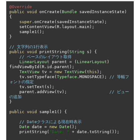
@Override
public
void
 onCreate
(
Bundle
 savedInstanceState
)
{
super
.
onCreate
(
savedInstanceState
);
    setContentView
(
R
.
layout
.
main
);
    sample1
();
}
// 文字列の1行表示
public
void
 printString
(
String
 s
)
{
// ベースのレイアウト取得
LinearLayout
 parent 
=
(
LinearLayout
)
findViewById
(
R
.
id
.
parent
);
TextView
 tv 
=
new
TextView
(
this
);
    tv
.
setTypeface
(
Typeface
.
MONOSPACE
);
// 等幅フ
ォントの指定
    tv
.
setText
(
s
);
    parent
.
addView
(
tv
);
// ビュー
の追加
}
public
void
 sample1
()
{
// Dateクラスによる現在時表示
Date
 date 
=
new
Date
();
    printString
(
"Date: "
+
 date
.
toString
());