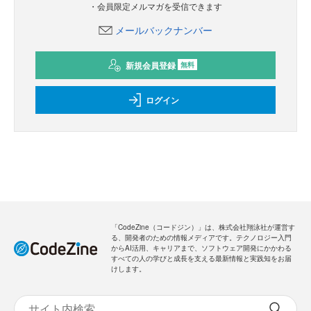
・会員限定メルマガを受信できます
メールバックナンバー
新規会員登録
無料
ログイン
「CodeZine（コードジン）」は、株式会社翔泳社が運営す
る、開発者のための情報メディアです。テクノロジー入門
からAI活用、キャリアまで、ソフトウェア開発にかかわる
すべての人の学びと成長を支える最新情報と実践知をお届
けします。