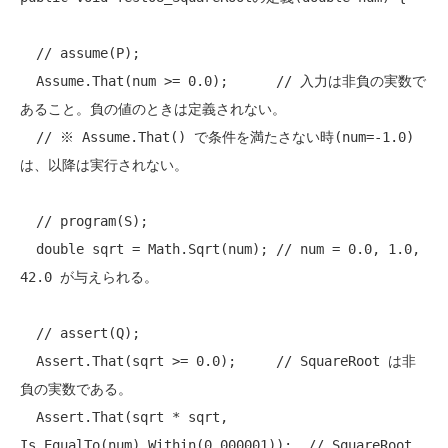
// assume(P);
Assume
.That(num >= 0.0);	
// 入力は非負の実数で
あること。負の値のときは定義されない。
// ※ Assume.That() で条件を満たさない時(num=-1.0)
は、以降は実行されない。
// program(S);
double
 sqrt = 
Math
.Sqrt(num);	
// num = 0.0, 1.0, 
42.0 が与えられる。
// assert(Q);
Assert
.That(sqrt >= 0.0);	
// SquareRoot は非
負の実数である。
Assert
.That(sqrt * sqrt, 
Is
.EqualTo(num).Within(0.000001));  
// SquareRoot 