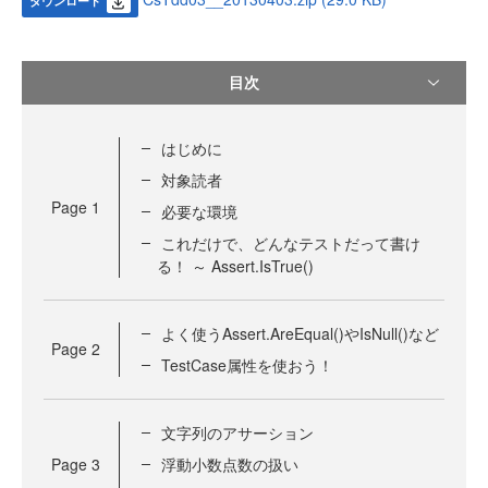
ダウンロード
目次
はじめに
対象読者
Page
1
必要な環境
これだけで、どんなテストだって書け
る！ ～ Assert.IsTrue()
よく使うAssert.AreEqual()やIsNull()など
Page
2
TestCase属性を使おう！
文字列のアサーション
Page
3
浮動小数点数の扱い