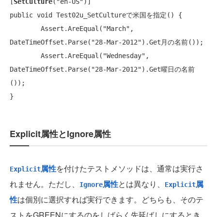
[
SetCulture
(
"en-US"
public void
 Test02u_SetCultureで米国を指定() {

Assert
.AreEqual(
"March"
, 
DateTimeOffset
.Parse(
"28-Mar-2012"
).Get月の名前());

Assert
.AreEqual(
"Wednesday"
, 
DateTimeOffset
.Parse(
"28-Mar-2012"
).Get曜日の名前
());

}
Explicit属性とIgnore属性
属性
を付けたテストメソッドは、通常は実行さ
Explicit
れません。ただし、
属性
とは異なり、
属
Ignore
Explicit
性
は個別に選択すれば実行できます。どちらも、そのテ
ストをGREENにするのをしばらく先延ばしにするとき