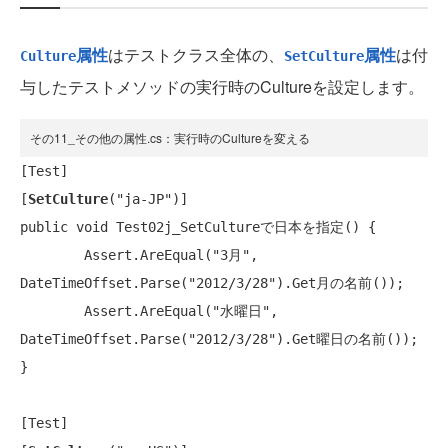
属性
はテストクラス全体の、
属性
は付
Culture
SetCulture
与したテストメソッドの実行時のCultureを設定します。
その11_その他の属性.cs：実行時のCultureを変える
[
Test
]

[
SetCulture
(
"ja-JP"
public void
 Test02j_SetCultureで日本を指定() {

Assert
.AreEqual(
"3月"
, 
DateTimeOffset
.Parse(
"2012/3/28"
).Get月の名前());

Assert
.AreEqual(
"水曜日"
, 
DateTimeOffset
.Parse(
"2012/3/28"
).Get曜日の名前());

}

[
Test
]
