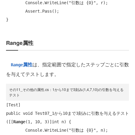
Console
.WriteLine(
"引数は {0}"
, r);

Assert
.Pass();

}
Range属性
属性
は、指定範囲で指定したステップごとに引数
Range
を与えてテストします。
その11_その他の属性.cs：1から10まで3刻み(1,4,7,10)の引数を与える
テスト
[
Test
public void
 Test07_1から10まで3刻みに引数を与えるテスト
([[
Range
(1, 10, 3)]
int
 n) {

Console
.WriteLine(
"引数は {0}"
, n);
