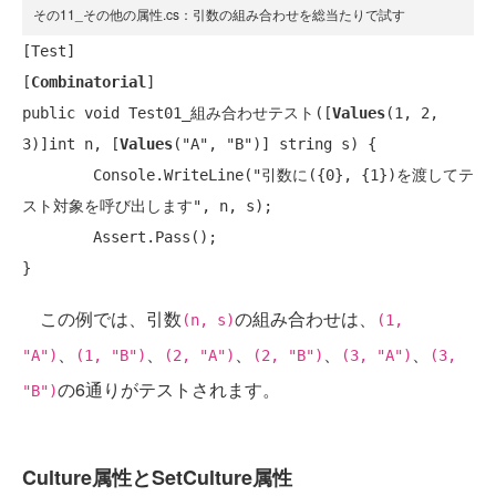
その11_その他の属性.cs：引数の組み合わせを総当たりで試す
[
Test
]

[
Combinatorial
public void
 Test01_組み合わせテスト([
Values
(1, 2, 
3)]
int
 n, [
Values
(
"A"
, 
"B"
)] 
string
 s) {

Console
.WriteLine(
"引数に({0}, {1})を渡してテ
スト対象を呼び出します"
, n, s);

Assert
.Pass();

}
この例では、引数
の組み合わせは、
(n, s)
(1,
、
、
、
、
、
"A")
(1, "B")
(2, "A")
(2, "B")
(3, "A")
(3,
の6通りがテストされます。
"B")
Culture属性とSetCulture属性