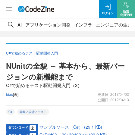
新規
ログイン
会員登録
AI
アプリケーション開発
インフラ
エンジニアの生き
C#で始めるテスト駆動開発入門
NUnitの全貌 ～ 基本から、最新バー
ジョンの新機能まで
C#で始めるテスト駆動開発入門（3）
biac
[著]
更新日: 2013/04/03
公開日: 2012/04/13
C#
開発／設計／テスト
サンプルソース（C#） (29.1 KB)
ダウンロード
CsTdd03__20130403.zip (29.0 KB)