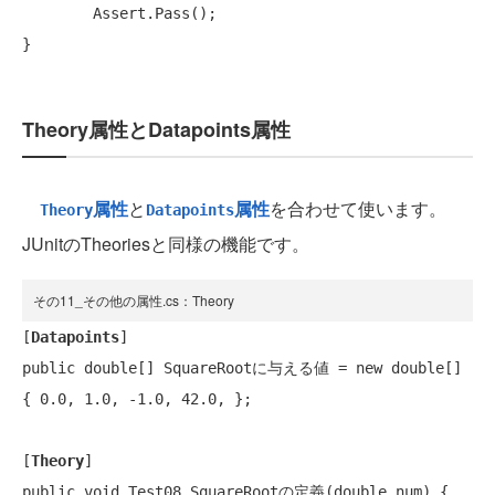
Assert
.Pass();

}
Theory属性とDatapoints属性
属性
と
属性
を合わせて使います。
Theory
Datapoints
JUnitのTheoriesと同様の機能です。
その11_その他の属性.cs：Theory
[
Datapoints
public double
[] SquareRootに与える値 = 
new double
[] 
{ 0.0, 1.0, -1.0, 42.0, };

[
Theory
public void
 Test08_SquareRootの定義(
double
 num) {
