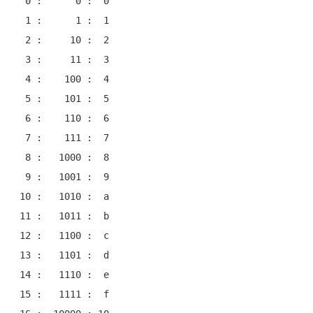
  0 :      0 :  0

  1 :      1 :  1

  2 :     10 :  2

  3 :     11 :  3

  4 :    100 :  4

  5 :    101 :  5

  6 :    110 :  6

  7 :    111 :  7

  8 :   1000 :  8

  9 :   1001 :  9

 10 :   1010 :  a

 11 :   1011 :  b

 12 :   1100 :  c

 13 :   1101 :  d

 14 :   1110 :  e

 15 :   1111 :  f
