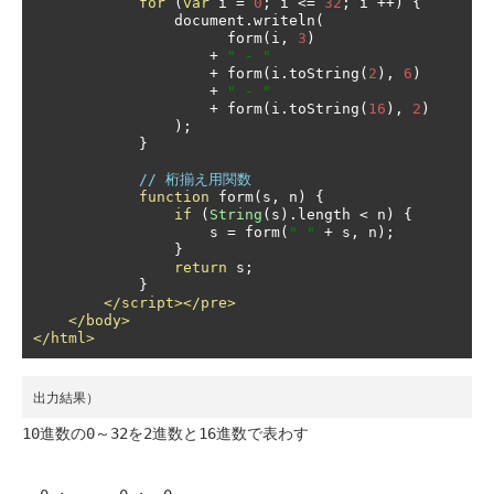
for
(
var
 i 
=
0
;
 i 
<=
32
;
 i 
++)
{
                document
.
writeln
(
                      form
(
i
,
3
)
+
" - "
+
 form
(
i
.
toString
(
2
),
6
)
+
" - "
+
 form
(
i
.
toString
(
16
),
2
)
);
}
// 桁揃え用関数
function
 form
(
s
,
 n
)
{
if
(
String
(
s
).
length 
<
 n
)
{
                    s 
=
 form
(
" "
+
 s
,
 n
);
}
return
 s
;
}
</script></pre>
</body>
</html>
出力結果）
10進数の0～32を2進数と16進数で表わす
