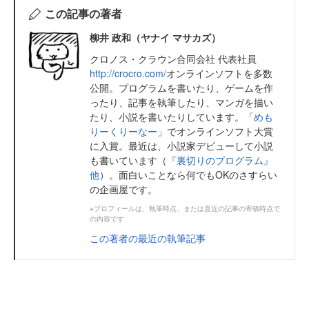
この記事の著者
柳井 政和（ヤナイ マサカズ）
クロノス・クラウン合同会社 代表社員
http://crocro.com/
オンラインソフトを多数
公開。プログラムを書いたり、ゲームを作
ったり、記事を執筆したり、マンガを描い
たり、小説を書いたりしています。「
めも
りーくりーなー
」でオンラインソフト大賞
に入賞。最近は、小説家デビューして小説
も書いています（
『裏切りのプログラム』
他
）。面白いことなら何でもOKのさすらい
の企画屋です。
※プロフィールは、執筆時点、または直近の記事の寄稿時点で
の内容です
この著者の最近の執筆記事