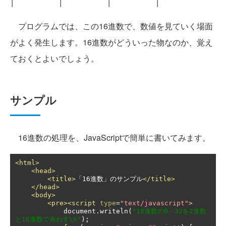
プログラムでは、この16進数で、数値を見ていく場面
がよく発生します。16進数がどういった物なのか、覚え
ておくとよいでしょう。
サンプル
16進数の処理を、JavaScriptで簡単に書いてみます。
<html>
<head>
<title>
「16進数」のサンプル
</title>
</head>
<body>
<pre><script
type
=
"text/javascript"
>
            document
.
writeln
(
"10進数の0～32を2進数
と16進数で表わす\n"
);