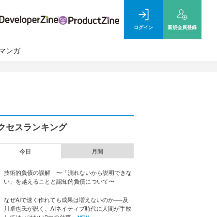
ログイン
新規
会員登録
マンガ
クセスランキング
今日
月間
技術的負債の誤解 〜「測れないから説明できな
い」を越えることと認知的負債について〜
なぜAIで速く作れても成果は増えないのか──及
川卓也氏が説く、AIネイティブ時代に人間が手放
してはいけない2つの仕事