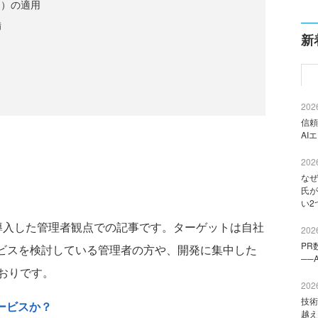
パッチ）の適用
備
新
2026
信頼
AI
2026
なぜ
氏が
い2
社に導入した管理者観点での記事です。ターゲットは自社
2026
PR
ービスを検討している管理者の方や、開発に集中した
──
おりです。
2026
技術
サービスか？
越え