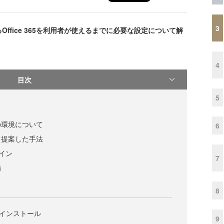
3
fice 365を利用者が使えるまでに必要な設定について解
4
目次
5
の環境について
6
て提案した手法
ンイン
7
備
8
lusのインストール
9