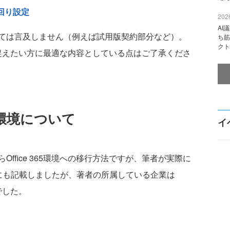
下回り設定
2026
AI
ては言及しません（例えば試用版契約部分など）。
ち筋
クト
65を捉えたい方に最適な内容としている点はご了承くださ
環境について
イ
fice 365環境への移行方法ですが、筆者が実際に
にも記載しましたが、著者の所属している企業は
境でした。