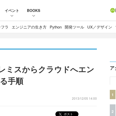
イベント
BOOKS
ンフラ
エンジニアの生き方
Python
開発ツール
UX／デザイン
オンプレミスからクラウドへエン
ア
る手順
1
2013/12/05 14:00
2
ポスト