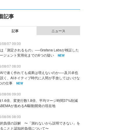
着記事
記事
ニュース
/08/07 09:00
は「測定されるもの」──Grafana Labsが検証した
エージェント実用化までの6つの疑い
NEW
/08/07 08:00
AIで速く作れても成果は増えないのか──及川卓也
説く、AIネイティブ時代に人間が手放してはいけな
つの仕事
NEW
/08/06 09:00
数1.6倍、変更行数1.8倍、平均マージ時間37%削減
ABEMAが進めるAI駆動開発の現在地
/08/06 08:00
的負債の誤解 〜「測れないから説明できない」を
ることと認知的負債について〜