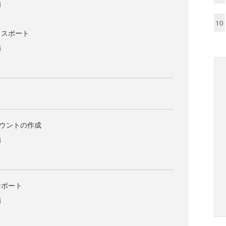
備
10
クスポート
備
eアカウントの作成
備
ンポート
備