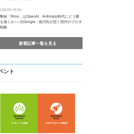
/08/05 09:00
議事録「Rimo」はOpenAI、Anthropic時代にどう勝
を描くか──元Google・相川氏が説く現代のプロダ
戦略
新着記事一覧を見る
ベント