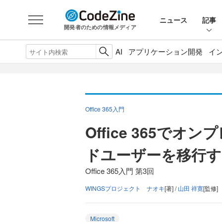
ニュース
記事
開発者のための情報メディア
AI
アプリケーション開発
イ
Office 365入門
Office 365で
ドユーザーを移行す
Office 365入門 第3回
WINGSプロジェクト ナオキ
[著] /
山田 祥寛
[監修]
Microsoft