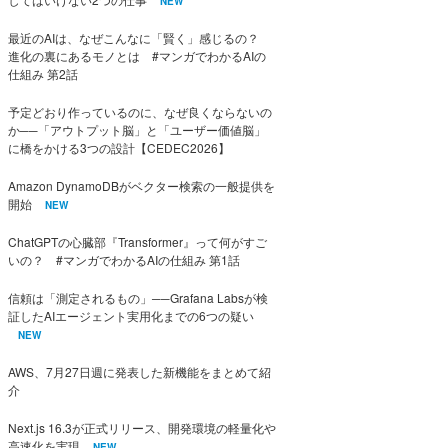
NEW
最近のAIは、なぜこんなに「賢く」感じるの？
進化の裏にあるモノとは #マンガでわかるAIの
仕組み 第2話
予定どおり作っているのに、なぜ良くならないの
か──「アウトプット脳」と「ユーザー価値脳」
に橋をかける3つの設計【CEDEC2026】
Amazon DynamoDBがベクター検索の一般提供を
開始
NEW
ChatGPTの心臓部『Transformer』って何がすご
いの？ #マンガでわかるAIの仕組み 第1話
信頼は「測定されるもの」──Grafana Labsが検
証したAIエージェント実用化までの6つの疑い
NEW
AWS、7月27日週に発表した新機能をまとめて紹
介
Next.js 16.3が正式リリース、開発環境の軽量化や
高速化を実現
NEW