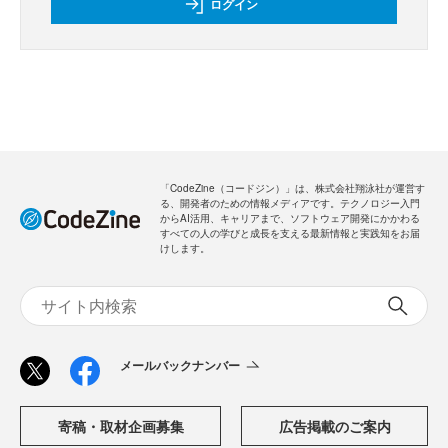
新規会員登録
のご案内
無料
・全ての過去記事が閲覧できます
・会員限定メルマガを受信できます
メールバックナンバー
新規会員登録
無料
ログイン
「CodeZine（コードジン）」は、株式会社翔泳社が運営す
る、開発者のための情報メディアです。テクノロジー入門
からAI活用、キャリアまで、ソフトウェア開発にかかわる
すべての人の学びと成長を支える最新情報と実践知をお届
けします。