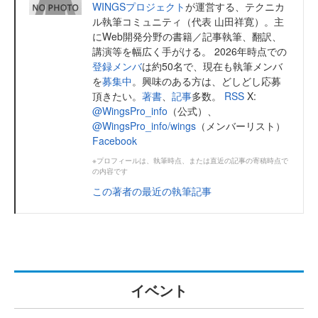
WINGSプロジェクト
が運営する、テクニカ
ル執筆コミュニティ（代表 山田祥寛）。主
にWeb開発分野の書籍／記事執筆、翻訳、
講演等を幅広く手がける。 2026年時点での
登録メンバ
は約50名で、現在も執筆メンバ
を
募集中
。興味のある方は、どしどし応募
頂きたい。
著書
、
記事
多数。
RSS
X:
@WingsPro_info
（公式）、
@WingsPro_info/wings
（メンバーリスト）
Facebook
※プロフィールは、執筆時点、または直近の記事の寄稿時点で
の内容です
この著者の最近の執筆記事
イベント