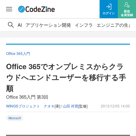
新規
ログイン
会員登録
AI
アプリケーション開発
インフラ
エンジニアの生き
Office 365入門
Office 365でオンプレミスからクラ
ウドへエンドユーザーを移行する手
順
Office 365入門 第3回
WINGSプロジェクト ナオキ
[著] /
山田 祥寛
[監修]
2013/12/05 14:00
Microsoft