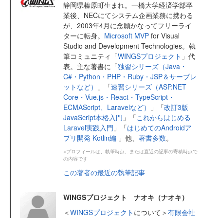
静岡県榛原町生まれ。一橋大学経済学部卒
業後、NECにてシステム企画業務に携わる
が、2003年4月に念願かなってフリーライ
ターに転身。
Microsoft MVP
for Visual
Studio and Development Technologies。執
筆コミュニティ「
WINGSプロジェクト
」代
表。主な著書に「
独習シリーズ（Java・
C#・Python・PHP・Ruby・JSP＆サーブレ
ットなど）
」「
速習シリーズ（ASP.NET
Core・Vue.js・React・TypeScript・
ECMAScript、Laravelなど）
」「
改訂3版
JavaScript本格入門
」「
これからはじめる
Laravel実践入門
」「
はじめてのAndroidア
プリ開発 Kotlin編
」他、
著書多数
。
※プロフィールは、執筆時点、または直近の記事の寄稿時点で
の内容です
この著者の最近の執筆記事
WINGSプロジェクト ナオキ（ナオキ）
＜
WINGSプロジェクト
について＞
有限会社