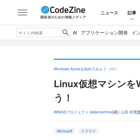
ニュース
記事
開発者のための情報メディア
AI
アプリケーション開発
イ
Windows Azureを始めてみよう
（AD）
Linux仮想マシンをW
う！
WINGSプロジェクト statemachine
[著] /
山田 祥寛
[
Microsoft
クラウド