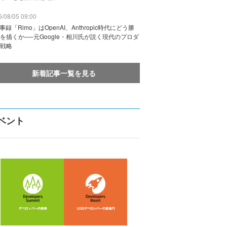
/08/05 09:00
議事録「Rimo」はOpenAI、Anthropic時代にどう勝
を描くか──元Google・相川氏が説く現代のプロダ
戦略
新着記事一覧を見る
ベント