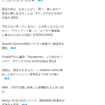
NEW
最近のAIは、なぜこんなに「賢く」感じるの？
進化の裏にあるモノとは #マンガでわかるAIの
仕組み 第2話
予定どおり作っているのに、なぜ良くならないの
か──「アウトプット脳」と「ユーザー価値脳」
に橋をかける3つの設計【CEDEC2026】
Amazon DynamoDBがベクター検索の一般提供を
開始
NEW
ChatGPTの心臓部『Transformer』って何がすご
いの？ #マンガでわかるAIの仕組み 第1話
信頼は「測定されるもの」──Grafana Labsが検
証したAIエージェント実用化までの6つの疑い
NEW
AWS、7月27日週に発表した新機能をまとめて紹
介
Next.js 16.3が正式リリース、開発環境の軽量化や
高速化を実現
NEW