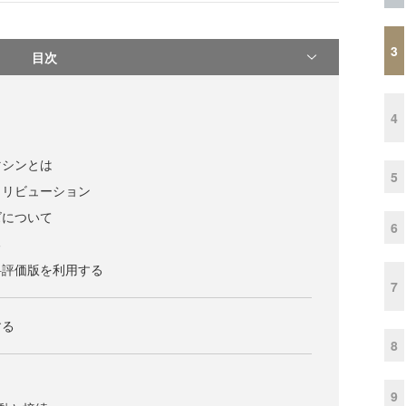
3
目次
4
想マシンとは
5
トリビューション
ズについて
6
る
re無料評価版を利用する
7
する
8
9