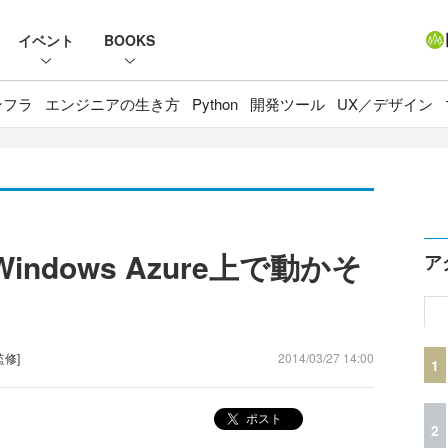
イベント
BOOKS
ンフラ
エンジニアの生き方
Python
開発ツール
UX／デザイン
indows Azure上で動かそ
ア
監修]
2014/03/27 14:00
1
ポスト
2