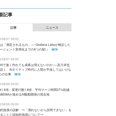
着記事
記事
ニュース
/08/07 09:00
は「測定されるもの」──Grafana Labsが検証した
エージェント実用化までの6つの疑い
NEW
/08/07 08:00
AIで速く作れても成果は増えないのか──及川卓也
説く、AIネイティブ時代に人間が手放してはいけな
つの仕事
NEW
/08/06 09:00
数1.6倍、変更行数1.8倍、平均マージ時間37%削減
ABEMAが進めるAI駆動開発の現在地
/08/06 08:00
的負債の誤解 〜「測れないから説明できない」を
ることと認知的負債について〜