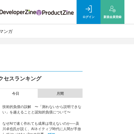
ログイン
新規
会員登録
マンガ
クセスランキング
今日
月間
技術的負債の誤解 〜「測れないから説明できな
い」を越えることと認知的負債について〜
なぜAIで速く作れても成果は増えないのか──及
川卓也氏が説く、AIネイティブ時代に人間が手放
してはいけない2つの仕事