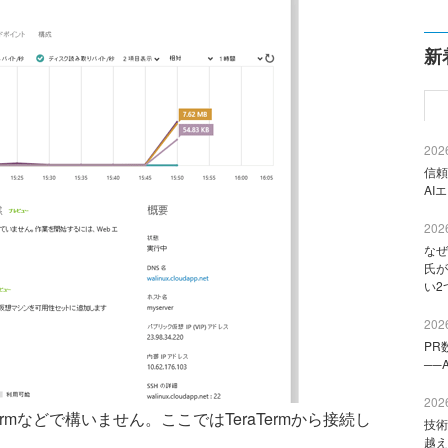
新
2026
信頼
AI
2026
なぜ
氏が
い2
2026
PR
──
2026
ermなどで構いません。ここではTeraTermから接続し
技術
越え