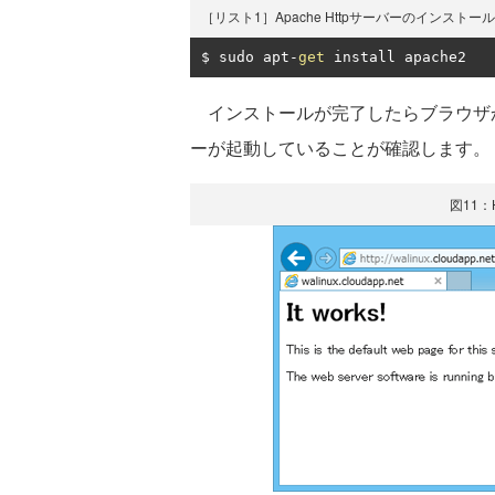
［リスト1］Apache Httpサーバーのインストール
$ sudo apt
-
get
 install apache2
インストールが完了したらブラウザか
ーが起動していることが確認します。
図11：