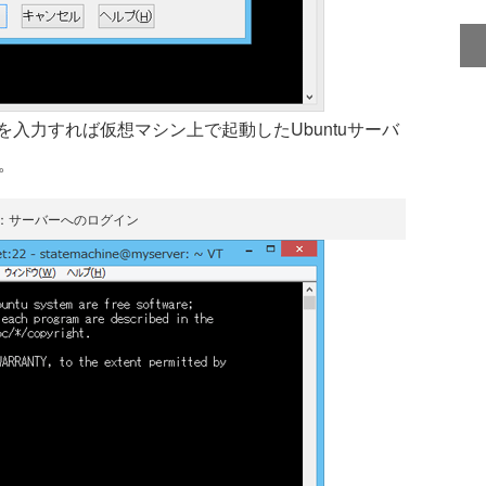
力すれば仮想マシン上で起動したUbuntuサーバ
。
0：サーバーへのログイン