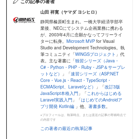
この記事の著者
山田 祥寛（ヤマダ ヨシヒロ）
静岡県榛原町生まれ。一橋大学経済学部卒
業後、NECにてシステム企画業務に携わる
が、2003年4月に念願かなってフリーライ
ターに転身。
Microsoft MVP
for Visual
Studio and Development Technologies。執
筆コミュニティ「
WINGSプロジェクト
」代
表。主な著書に「
独習シリーズ（Java・
C#・Python・PHP・Ruby・JSP＆サーブレ
ットなど）
」「
速習シリーズ（ASP.NET
Core・Vue.js・React・TypeScript・
ECMAScript、Laravelなど）
」「
改訂3版
JavaScript本格入門
」「
これからはじめる
Laravel実践入門
」「
はじめてのAndroidア
プリ開発 Kotlin編
」他、
著書多数
。
※プロフィールは、執筆時点、または直近の記事の寄稿時点で
の内容です
この著者の最近の執筆記事