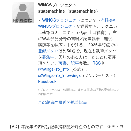
WINGSプロジェクト
statemachine（statemachine）
＜
WINGSプロジェクト
について＞
有限会社
WINGSプロジェクト
が運営する、テクニカ
ル執筆コミュニティ（代表 山田祥寛）。主
にWeb開発分野の書籍／記事執筆、翻訳、
講演等を幅広く手がける。 2026年時点での
登録メンバ
は約50名で、現在も執筆メンバ
を
募集中
。興味のある方は、どしどし応募
頂きたい。
著書
、
記事
多数。
RSS
X:
@WingsPro_info
（公式）、
@WingsPro_info/wings
（メンバーリスト）
Facebook
※プロフィールは、執筆時点、または直近の記事の寄稿時点で
の内容です
この著者の最近の執筆記事
【AD】本記事の内容は記事掲載開始時点のものです 企画・制