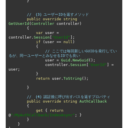
}
// 
（3）
ユーザーIDを返すメソッド
public
override
string
GetUserId
(
Controller
 controller
)
{
var
 user 
=
controller
.
Session
[
"UserId"
];
if
(
user 
==
null
)
{
// ここでは毎回新しいGUIDを発行してい
るが、同一ユーザーとみなせるIDでも良い
                user 
=
Guid
.
NewGuid
();
                controller
.
Session
[
"UserId"
]
=
user
;
}
return
 user
.
ToString
();
}
// 
（4）
認証後に呼び出すパスを返すプロパティ
public
override
string
AuthCallback
{
get
{
return
@
"/MyAuthCallback/IndexAsync"
;
}
}
}