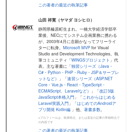
この著者の最近の執筆記事
山田 祥寛（ヤマダ ヨシヒロ）
静岡県榛原町生まれ。一橋大学経済学部卒
業後、NECにてシステム企画業務に携わる
が、2003年4月に念願かなってフリーライ
ターに転身。
Microsoft MVP
for Visual
Studio and Development Technologies。執
筆コミュニティ「
WINGSプロジェクト
」代
表。主な著書に「
独習シリーズ（Java・
C#・Python・PHP・Ruby・JSP＆サーブレ
ットなど）
」「
速習シリーズ（ASP.NET
Core・Vue.js・React・TypeScript・
ECMAScript、Laravelなど）
」「
改訂3版
JavaScript本格入門
」「
これからはじめる
Laravel実践入門
」「
はじめてのAndroidア
プリ開発 Kotlin編
」他、
著書多数
。
※プロフィールは、執筆時点、または直近の記事の寄稿時点で
の内容です
この著者の最近の執筆記事