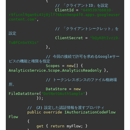
{
// 「クライアントID」を設定
ClientId
=
"649539766830-
r9ficnl9gan9i43j0jlf76kvn9enp4f0.apps.googleuser
content.com"
,
// 「クライアントシークレット」を
設定
ClientSecret
=
"bQyK0tIvzi9-
TuBFCnSoYX1s"
},
// 今回の接続で許可を求めるGoogleサー
ビスの機能と権限を指定
Scopes
=
new
[]
{
AnalyticsService
.
Scope
.
AnalyticsReadonly
},
// トークンレスポンスのファイル格納場
所。
DataStore
=
new
FileDataStore
(
"DotNetOAuthSample"
)
});
// 
（2）
設定した認証情報を渡すプロパティ
public
override
IAuthorizationCodeFlow
Flow
{
get
{
return
 myFlow
;
}