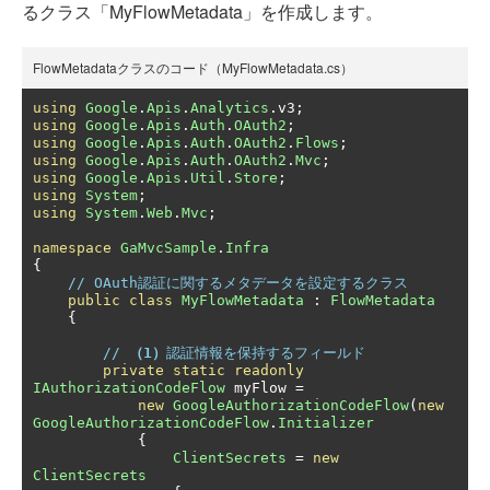
るクラス「MyFlowMetadata」を作成します。
FlowMetadataクラスのコード（MyFlowMetadata.cs）
using
Google
.
Apis
.
Analytics
.
v3
;
using
Google
.
Apis
.
Auth
.
OAuth2
;
using
Google
.
Apis
.
Auth
.
OAuth2
.
Flows
;
using
Google
.
Apis
.
Auth
.
OAuth2
.
Mvc
;
using
Google
.
Apis
.
Util
.
Store
;
using
System
;
using
System
.
Web
.
Mvc
;
namespace
GaMvcSample
.
Infra
{
// OAuth認証に関するメタデータを設定するクラス
public
class
MyFlowMetadata
:
FlowMetadata
{
// 
（1）
認証情報を保持するフィールド
private
static
readonly
IAuthorizationCodeFlow
 myFlow 
=
new
GoogleAuthorizationCodeFlow
(
new
GoogleAuthorizationCodeFlow
.
Initializer
{
ClientSecrets
=
new
ClientSecrets