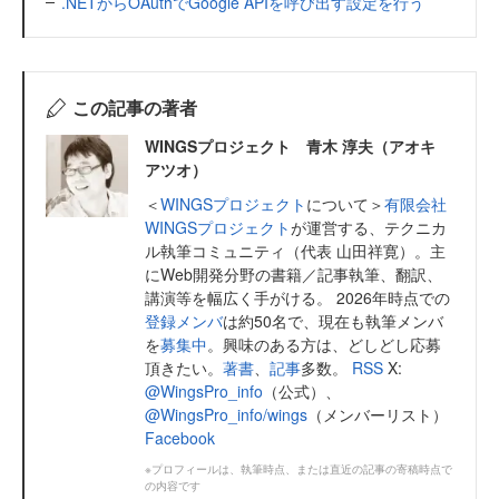
.NETからOAuthでGoogle APIを呼び出す設定を行う
この記事の著者
WINGSプロジェクト 青木 淳夫（アオキ
アツオ）
＜
WINGSプロジェクト
について＞
有限会社
WINGSプロジェクト
が運営する、テクニカ
ル執筆コミュニティ（代表 山田祥寛）。主
にWeb開発分野の書籍／記事執筆、翻訳、
講演等を幅広く手がける。 2026年時点での
登録メンバ
は約50名で、現在も執筆メンバ
を
募集中
。興味のある方は、どしどし応募
頂きたい。
著書
、
記事
多数。
RSS
X:
@WingsPro_info
（公式）、
@WingsPro_info/wings
（メンバーリスト）
Facebook
※プロフィールは、執筆時点、または直近の記事の寄稿時点で
の内容です