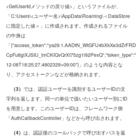
<GetUserIdメソッドの戻り値>」というファイルが、
「C:\Users\<ユーザー名>\AppData\Roaming\＜DataStore
に指定した値＞」に作成されます。作成されるファイル
の中身は
「{"access_token":"ya29.1.AADtN_WtGFU4bXkXe3dZrFR
CpFu8giXJStU_tmCKIQvQrXt75zg1i92PexQ","token_type":"Be
12-08T18:25:27.4802329+09:00"}」のような内容とな
り、アクセストークンなどが格納されます。
（3）
では、認証ユーザーを識別するユーザーIDの文
字列を返します。同一の単位で扱いたいユーザー別にID
を用意します。このユーザーIDは、フレームワーク側
「AuthCallbackController」などから呼び出されます。
（4）
は、認証後のコールバックで呼び出すパスを返