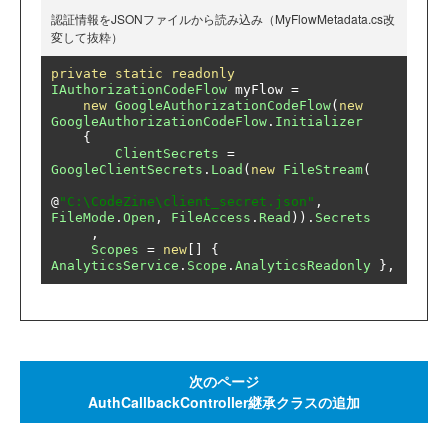
認証情報をJSONファイルから読み込み（MyFlowMetadata.cs改
変して抜粋）
private
static
readonly
IAuthorizationCodeFlow
 myFlow 
=
new
GoogleAuthorizationCodeFlow
(
new
GoogleAuthorizationCodeFlow
.
Initializer
{
ClientSecrets
=
GoogleClientSecrets
.
Load
(
new
FileStream
(
@
"C:\CodeZine\client_secret.json"
,
FileMode
.
Open
,
FileAccess
.
Read
)).
Secrets
,
Scopes
=
new
[]
{
AnalyticsService
.
Scope
.
AnalyticsReadonly
},
次のページ
AuthCallbackController継承クラスの追加