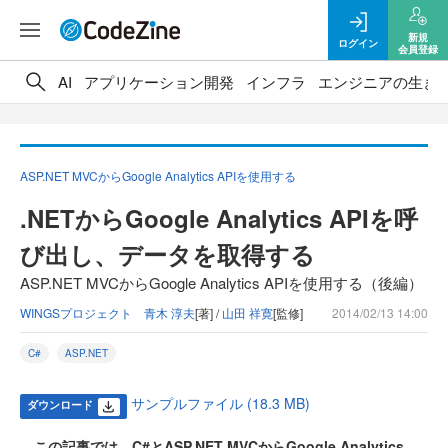
新規
ログイン
会員登録
AI
アプリケーション開発
インフラ
エンジニアの生き
ASP.NET MVCからGoogle Analytics APIを使用する
.NETからGoogle Analytics APIを呼
び出し、データを取得する
ASP.NET MVCからGoogle Analytics APIを使用する（後編）
WINGSプロジェクト 青木 淳夫
[著] /
山田 祥寛
[監修]
2014/02/13 14:00
C#
ASP.NET
サンプルファイル (18.3 MB)
ダウンロード
この記事では、C#とASP.NET MVCからGoogle Analytics