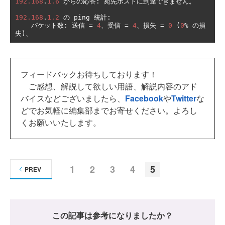
192.168
.
1.6
からの応答:
宛先ホストに到達できません。
192.168
.
1.2
の
 ping 
統計:
パケット数:
送信
=
4
、受信
=
4
、損失
=
0
(
0
%
の損
失)、
フィードバックお待ちしております！
ご感想、解説して欲しい用語、解説内容のアド
バイスなどございましたら、
Facebook
や
Twitter
な
どでお気軽に編集部までお寄せください。よろし
くお願いいたします。
1
2
3
4
5
PREV
この記事は参考になりましたか？