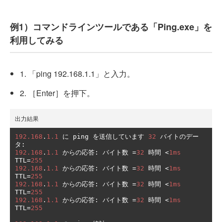
例1）コマンドラインツールである「Ping.exe」を
利用してみる
1. 「ping 192.168.1.1」と入力。
2. ［Enter］を押下。
出力結果
192.168
.
1.1
に
 ping 
を送信しています
32
バイトのデー
タ:
192.168
.
1.1
からの応答:
バイト数
=
32
時間
<
1ms
TTL
=
255
192.168
.
1.1
からの応答:
バイト数
=
32
時間
<
1ms
TTL
=
255
192.168
.
1.1
からの応答:
バイト数
=
32
時間
<
1ms
TTL
=
255
192.168
.
1.1
からの応答:
バイト数
=
32
時間
<
1ms
TTL
=
255