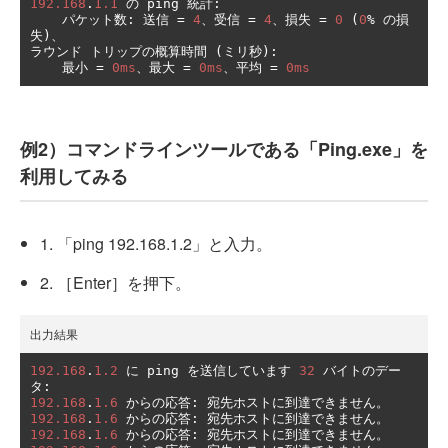
192.168
.
1.1
の
 ping 
統計:
パケット数:
送信
=
4
、受信
=
4
、損失
=
0
(
0
%
の損
失)、
ラウンド
トリップの概算時間
(ミリ秒):
最小
=
0ms
、最大
=
0ms
、平均
=
0ms
例2）コマンドラインツールである「Ping.exe」を
利用してみる
1. 「ping 192.168.1.2」と入力。
2. ［Enter］を押下。
出力結果
192.168
.
1.2
に
 ping 
を送信しています
32
バイトのデー
タ:
192.168
.
1.6
からの応答:
宛先ホストに到達できません。
192.168
.
1.6
からの応答:
宛先ホストに到達できません。
192.168
.
1.6
からの応答:
宛先ホストに到達できません。