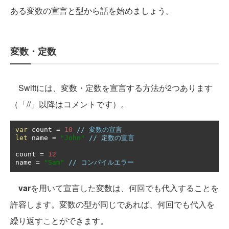
ある変数の宣言と型から話を始めましょう。
変数・定数
Swiftには、変数・定数を宣言する方法が2つあります
（「//」以降はコメントです）。
var
 count 
=
10
// 変数の宣言
let
 name 
=
"John"
// 定数の宣言
count 
=
12
name 
=
"Sam"
// コンパイルエラー
var
を用いて宣言した変数は、何回でも代入することを
許容します。変数の型が同じであれば、何回でも代入を
繰り返すことができます。