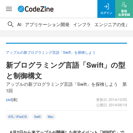
新規
ログイン
会員登録
AI
アプリケーション開発
インフラ
エンジニアの生き
アップルの新プログラミング言語「Swift」を探検しよう
新プログラミング言語「Swift」の型
と制御構文
アップルの新プログラミング言語「Swift」を探検しよう 第
1回
yad
[著]
更新日: 2014/12/05
公開日: 2014/06/19
iOS／iPadOS
Swift
Mac
6月2日から米アップルが開催した年次イベント「WWDC」で