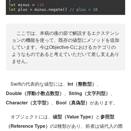
}
let
 minus 
=
-
10
let
 plus 
=
 minus
.
negate
()
// plus = 10
ここでは、本稿の後の節で解説するエクステンシ
ョンの機能を使って、既存の値型にメソッドを追加
しています。今はObjective-Cにおけるカテゴリの
ようなものであると考えていただいて差し支えあり
ません。
Swiftの代表的な値型には、
Int（整数型）
、
Double（浮動小数点数型）
、
String（文字列型）
、
Character（文字型）
、
Bool（真偽型）
があります。
オブジェクトには、
値型（Value Type）
と
参照型
（Reference Type）
の2種類があり、前者は値代入の際