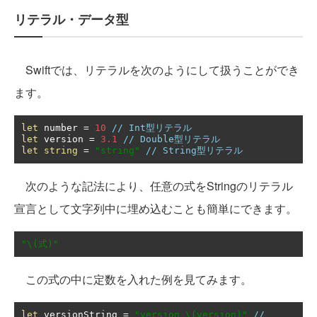
リテラル・データ型
Swiftでは、リテラルを次のようにして扱うことができ
ます。
let
 number 
=
10
// Int型リテラル
let
 version 
=
3.1
// Double型リテラル
let
string
=
"string"
// String型リテラル
次のような記法により、任意の式をStringのリテラル
宣言として文字列中に埋め込むことも簡単にできます。
"\(式)"
この式の中に定数を入れた例を見てみます。
let
 versionString 
=
"version \(version)"
// 