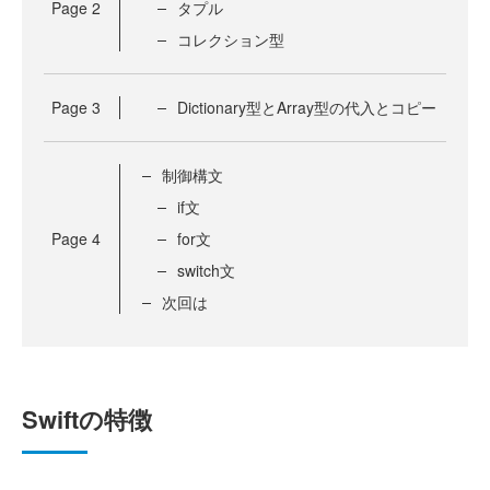
Page
2
タプル
コレクション型
Page
3
Dictionary型とArray型の代入とコピー
制御構文
if文
Page
4
for文
switch文
次回は
Swiftの特徴