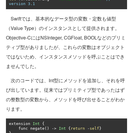
version 3.1
Swiftでは、基本的なデータ型の変数・定数も値型
（Value Type）のインスタンスとして提供されます。
Objective-CにはNSInteger, CGFloat, BOOLなどのプリミ
ティブ型がありましたが、これらの変数はオブジェクト
ではないため、インスタンスメソッドを呼ぶことはでき
ませんでした。
次のコードでは、Int型にメソッドを追加し、それを呼
び出しています。従来ではプリミティブ型であったはず
の整数型の変数から、メソッドを呼び出せることがわか
ります。
extension 
Int
{
    func negate
()
->
Int
{
return
-
self
}