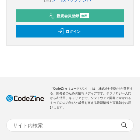
新規会員登録
無料
ログイン
「CodeZine（コードジン）」は、株式会社翔泳社が運営す
る、開発者のための情報メディアです。テクノロジー入門
からAI活用、キャリアまで、ソフトウェア開発にかかわる
すべての人の学びと成長を支える最新情報と実践知をお届
けします。