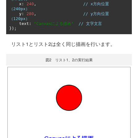
    x
:
240
,
// x方向位置
（240px）
    y
:
280
,
// y方向位置
（120px）
    text
:
"Canvasによる描画"
// 文字文言
});
リスト1とリスト2は全く同じ描画を行います。
図2 リスト1、2の実行結果