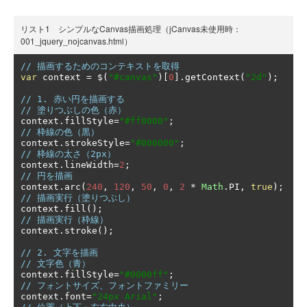
リスト1 シンプルなCanvas描画処理（jCanvas未使用時：
001_jquery_nojcanvas.html）
// 描画するためのコンテキストを取得
var
 context 
=
 $
(
"#canvas"
)[
0
].
getContext
(
"2d"
);
// 1. 赤い円を描画する
// 塗りつぶしの色（赤）
context
.
fillStyle
=
"#ff0000"
;
// 枠線の色（黒）
context
.
strokeStyle
=
"#000000"
;
// 枠線の太さ（2px）
context
.
lineWidth
=
2
;
// 円を描画
context
.
arc
(
240
,
120
,
50
,
0
,
2
*
Math
.
PI
,
true
);
// 描画実行（塗りつぶし）
context
.
fill
();
// 描画実行（枠線）
context
.
stroke
();
// 2. 文字を描画
// 文字色（青）
context
.
fillStyle
=
"#0000ff"
;
// フォントサイズ、フォントファミリー
context
.
font
=
"24px Arial"
;