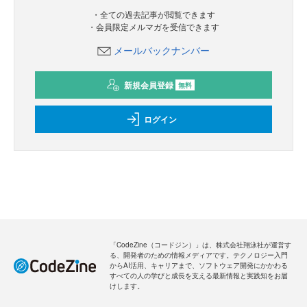
・全ての過去記事が閲覧できます
・会員限定メルマガを受信できます
メールバックナンバー
新規会員登録
無料
ログイン
「CodeZine（コードジン）」は、株式会社翔泳社が運営す
る、開発者のための情報メディアです。テクノロジー入門
からAI活用、キャリアまで、ソフトウェア開発にかかわる
すべての人の学びと成長を支える最新情報と実践知をお届
けします。