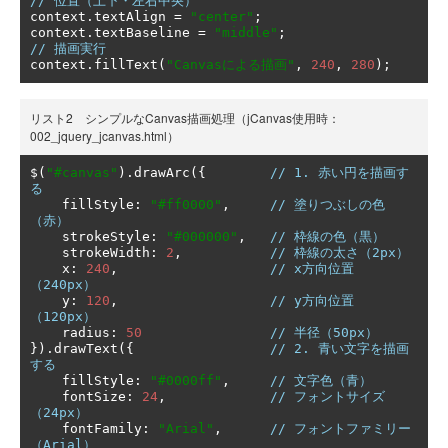
// 位置（上下・左右中央）
context
.
textAlign 
=
"center"
;
context
.
textBaseline 
=
"middle"
;
// 描画実行
context
.
fillText
(
"Canvasによる描画"
,
240
,
280
);
リスト2 シンプルなCanvas描画処理（jCanvas使用時：
002_jquery_jcanvas.html）
$
(
"#canvas"
).
drawArc
({
// 1. 赤い円を描画す
る
    fillStyle
:
"#ff0000"
,
// 塗りつぶしの色
（赤）
    strokeStyle
:
"#000000"
,
// 枠線の色（黒）
    strokeWidth
:
2
,
// 枠線の太さ（2px）
    x
:
240
,
// x方向位置
（240px）
    y
:
120
,
// y方向位置
（120px）
    radius
:
50
// 半径（50px）
}).
drawText
({
// 2. 青い文字を描画
する
    fillStyle
:
"#0000ff"
,
// 文字色（青）
    fontSize
:
24
,
// フォントサイズ
（24px）
    fontFamily
:
"Arial"
,
// フォントファミリー
（Arial）