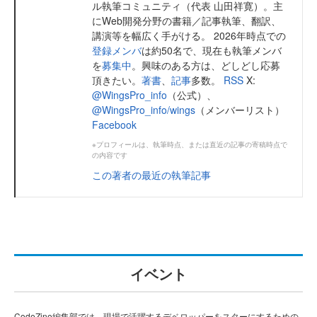
ル執筆コミュニティ（代表 山田祥寛）。主
にWeb開発分野の書籍／記事執筆、翻訳、
講演等を幅広く手がける。 2026年時点での
登録メンバ
は約50名で、現在も執筆メンバ
を
募集中
。興味のある方は、どしどし応募
頂きたい。
著書
、
記事
多数。
RSS
X:
@WingsPro_info
（公式）、
@WingsPro_info/wings
（メンバーリスト）
Facebook
※プロフィールは、執筆時点、または直近の記事の寄稿時点で
の内容です
この著者の最近の執筆記事
イベント
CodeZine編集部では、現場で活躍するデベロッパーをスターにするための