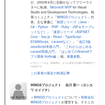
が、2003年4月に念願かなってフリーライ
ターに転身。
Microsoft MVP
for Visual
Studio and Development Technologies。執
筆コミュニティ「
WINGSプロジェクト
」代
表。主な著書に「
独習シリーズ（Java・
C#・Python・PHP・Ruby・JSP＆サーブレ
ットなど）
」「
速習シリーズ（ASP.NET
Core・Vue.js・React・TypeScript・
ECMAScript、Laravelなど）
」「
改訂3版
JavaScript本格入門
」「
これからはじめる
Laravel実践入門
」「
はじめてのAndroidア
プリ開発 Kotlin編
」他、
著書多数
。
※プロフィールは、執筆時点、または直近の記事の寄稿時点で
の内容です
この著者の最近の執筆記事
WINGSプロジェクト 吉川 英一（ヨシカ
ワ エイイチ）
＜
WINGSプロジェクト
について＞
有限会社
WINGSプロジェクト
が運営する、テクニカ