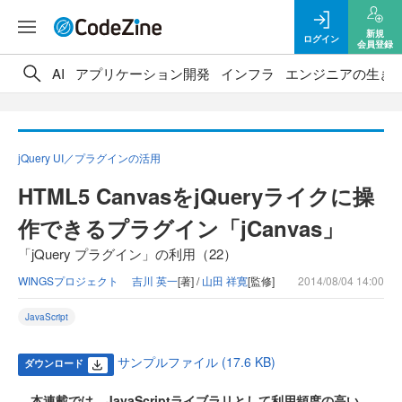
新規
ログイン
会員登録
AI
アプリケーション開発
インフラ
エンジニアの生き
jQuery UI／プラグインの活用
HTML5 CanvasをjQueryライクに操
作できるプラグイン「jCanvas」
「jQuery プラグイン」の利用（22）
WINGSプロジェクト 吉川 英一
[著] /
山田 祥寛
[監修]
2014/08/04 14:00
JavaScript
サンプルファイル (17.6 KB)
ダウンロード
本連載では、JavaScriptライブラリとして利用頻度の高い