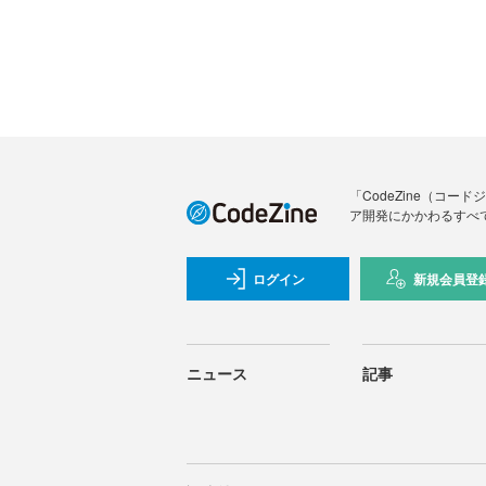
「CodeZine（コ
ア開発にかかわるすべ
ログイン
新規会員登
ニュース
記事