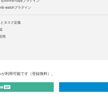
ontrib-copyプラグイン
ib-watchプラグイン
みとタスク定義
認
の活用
みが利用可能です（登録無料）。
登録
無料