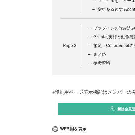
ファイルをコピーするc
変更を監視するcontr
プラグインの読み込
Gruntの実行と動作確
Page
3
補足：CoffeeScript
まとめ
参考資料
※印刷用ページ表示機能はメンバーの
新規会員
WEB用を表示