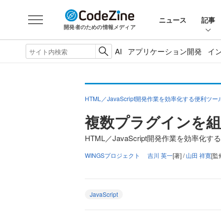
ニュース
記事
開発者のための情報メディア
AI
アプリケーション開発
イ
HTML／JavaScript開発作業を効率化する便利ツ
複数プラグインを組
HTML／JavaScript開発作業を効率化
WINGSプロジェクト 吉川 英一
[著] /
山田 祥寛
[監
JavaScript