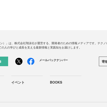
ードジン）」は、株式会社翔泳社が運営する、開発者のための情報メディアです。テク
ての人の学びと成長を支える最新情報と実践知をお届けします。
メールバックナンバー
寄
録
イベント
BOOKS