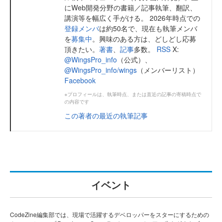
にWeb開発分野の書籍／記事執筆、翻訳、
講演等を幅広く手がける。 2026年時点での
登録メンバ
は約50名で、現在も執筆メンバ
を
募集中
。興味のある方は、どしどし応募
頂きたい。
著書
、
記事
多数。
RSS
X:
@WingsPro_info
（公式）、
@WingsPro_info/wings
（メンバーリスト）
Facebook
※プロフィールは、執筆時点、または直近の記事の寄稿時点で
の内容です
この著者の最近の執筆記事
イベント
CodeZine編集部では、現場で活躍するデベロッパーをスターにするための