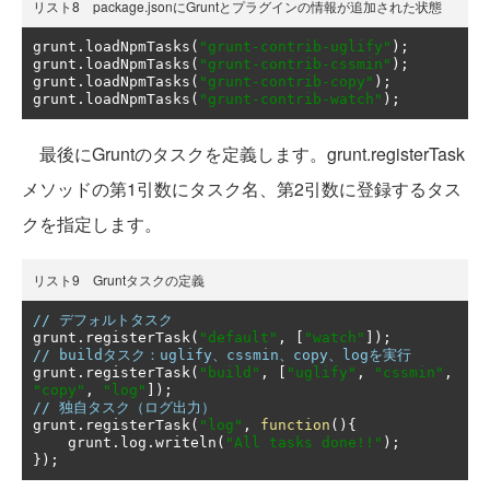
リスト8 package.jsonにGruntとプラグインの情報が追加された状態
grunt
.
loadNpmTasks
(
"grunt-contrib-uglify"
);
grunt
.
loadNpmTasks
(
"grunt-contrib-cssmin"
);
grunt
.
loadNpmTasks
(
"grunt-contrib-copy"
);
grunt
.
loadNpmTasks
(
"grunt-contrib-watch"
);
最後にGruntのタスクを定義します。grunt.registerTask
メソッドの第1引数にタスク名、第2引数に登録するタス
クを指定します。
リスト9 Gruntタスクの定義
// デフォルトタスク
grunt
.
registerTask
(
"default"
,
[
"watch"
]);
// buildタスク：uglify、cssmin、copy、logを実行
grunt
.
registerTask
(
"build"
,
[
"uglify"
,
"cssmin"
,
"copy"
,
"log"
]);
// 独自タスク（ログ出力）
grunt
.
registerTask
(
"log"
,
function
(){
    grunt
.
log
.
writeln
(
"All tasks done!!"
);
});