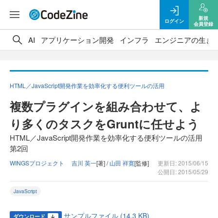
新規
ログイン
会員登録
AI
アプリケーション開発
インフラ
エンジニアの生き
HTML／JavaScript開発作業を効率化する便利ツールの活用
複数プラグインを組み合わせて、よ
り多くのタスクをGruntに任せよう
HTML／JavaScript開発作業を効率化する便利ツールの活用
第2回
WINGSプロジェクト 吉川 英一
[著] /
山田 祥寛
[監修]
更新日: 2015/06/15
公開日: 2015/05/29
JavaScript
サンプルファイル (14.3 KB)
ダウンロード