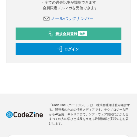
・全ての過去記事が閲覧できます
・会員限定メルマガを受信できます
メールバックナンバー
新規会員登録
無料
ログイン
「CodeZine（コードジン）」は、株式会社翔泳社が運営す
る、開発者のための情報メディアです。テクノロジー入門
からAI活用、キャリアまで、ソフトウェア開発にかかわる
すべての人の学びと成長を支える最新情報と実践知をお届
けします。