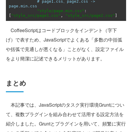
# page1.css、page2.css -> 
page.min.css
"style/page.min.css"
:
[
"style_src/page1.css"
,
"style_src/page2.css"
]
CoffeeScriptはコードブロックをインデント（字下
げ）で表すため、JavaScriptでよくある「多数の中括弧
や括弧で見通しが悪くなる」ことがなく、設定ファイル
をより簡潔に記述できるメリットがあります。
まとめ
本記事では、JavaScriptのタスク実行環境Gruntについ
て、複数プラグインを組み合わせて活用する設定方法を
紹介しました。Gruntとプラグインを用いて、頻繁に実行