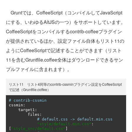
Gruntでは、CoffeeScript（コンパイルしてJavaScript
にする、いわゆるAltJSの一つ）をサポートしています。
CoffeeScriptをコンパイルするcontrib-coffeeプラグイン
が提供されているほか、設定ファイル自体もリスト11の
ようにCoffeeScriptで記述することができます（リスト
11を含むGruntfile.coffee全体はダウンロードできるサン
プルファイルに含まれます）。
リスト11 リスト4同等のcontrib-cssminプラグイン設定をCoffeeScript
で記述（Gruntfile.coffee）
# contrib-cssmin
cssmin
:
    target1
:
        files
:
# default.css -> default.min.css
"style/default.min.css"
:
[
"style_src/default.css"
]