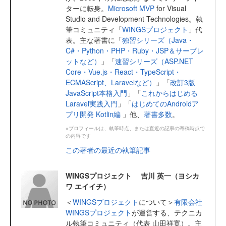
ターに転身。
Microsoft MVP
for Visual
Studio and Development Technologies。執
筆コミュニティ「
WINGSプロジェクト
」代
表。主な著書に「
独習シリーズ（Java・
C#・Python・PHP・Ruby・JSP＆サーブレ
ットなど）
」「
速習シリーズ（ASP.NET
Core・Vue.js・React・TypeScript・
ECMAScript、Laravelなど）
」「
改訂3版
JavaScript本格入門
」「
これからはじめる
Laravel実践入門
」「
はじめてのAndroidア
プリ開発 Kotlin編
」他、
著書多数
。
※プロフィールは、執筆時点、または直近の記事の寄稿時点で
の内容です
この著者の最近の執筆記事
WINGSプロジェクト 吉川 英一（ヨシカ
ワ エイイチ）
＜
WINGSプロジェクト
について＞
有限会社
WINGSプロジェクト
が運営する、テクニカ
ル執筆コミュニティ（代表 山田祥寛）。主