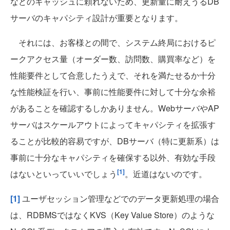
などのキャッシュに頼れないため、更新量に耐えうるDB
サーバのキャパシティ設計が重要となります。
それには、お客様との間で、システム終局におけるピ
ークアクセス量（オーダー数、訪問数、購買率など）を
性能要件として合意したうえで、それを満たせるか十分
な性能検証を行い、事前に性能要件に対して十分な余裕
があることを確認するしかありません。WebサーバやAP
サーバはスケールアウトによってキャパシティを拡張す
ることが比較的容易ですが、DBサーバ（特に更新系）は
事前に十分なキャパシティを確保する以外、有効な手段
[1]
はないといっていいでしょう
。近道はないのです。
[1]
ユーザセッション管理などでのデータ更新処理の場合
は、RDBMSではなくKVS（Key Value Store）のような