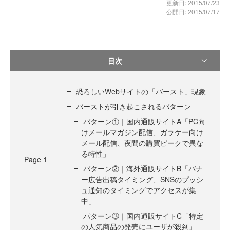
更新日: 2015/07/23
公開日: 2015/07/17
目次
恐ろしいWebサイトの「バースト」現象
バーストが引き起こされるパターン
パターン①｜国内通販サイトA「PC向
けメールマガジン配信、ガラケー向け
メール配信、夜間の購買ピークで異な
る特性」
Page
1
パターン②｜海外通販サイトB「バナ
ー広告出稿タイミング、SNSのプッシ
ュ通知のタイミングでアクセスが集
中」
パターン③｜国内通販サイトC「特定
の人気商品の発売にユーザが殺到」