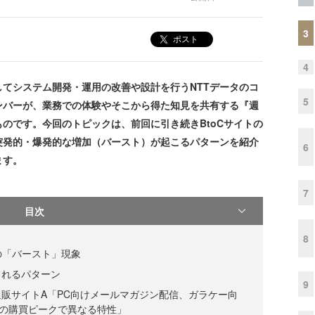
3
ポスト
4
てシステム開発・運用の改善や設計を行うNTTデータのコ
5
ンバーが、業務での体験やそこから得た知見を共有する『週
のです。今回のトピックは、前回に引き続きBtoCサイトの
突発的・爆発的な増加（バースト）が起こるパターンを紹介
6
ます。
7
目次
8
の「バースト」現象
されるパターン
9
販サイトA「PC向けメールマガジン配信、ガラケー向
の購買ピークで異なる特性」