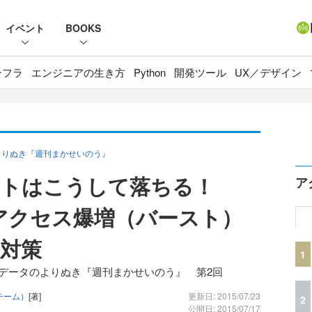
イベント
BOOKS
ンフラ
エンジニアの生き方
Python
開発ツール
UX／デザイン
よりぬき『週刊まかせいのう』
イトはこうして落ちる！
ア
るアクセス爆増（バースト）
対策
1
Tデータのよりぬき『週刊まかせいのう』 第2回
チーム）
[著]
更新日: 2015/07/23
2
公開日: 2015/07/17