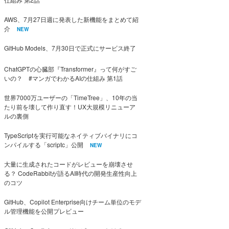
AWS、7月27日週に発表した新機能をまとめて紹
介
NEW
GitHub Models、7月30日で正式にサービス終了
ChatGPTの心臓部『Transformer』って何がすご
いの？ #マンガでわかるAIの仕組み 第1話
世界7000万ユーザーの「TimeTree」、10年の当
たり前を壊して作り直す！UX大規模リニューア
ルの裏側
TypeScriptを実行可能なネイティブバイナリにコ
ンパイルする「scriptc」公開
NEW
大量に生成されたコードがレビューを崩壊させ
る？ CodeRabbitが語るAI時代の開発生産性向上
のコツ
GitHub、Copilot Enterprise向けチーム単位のモデ
ル管理機能を公開プレビュー