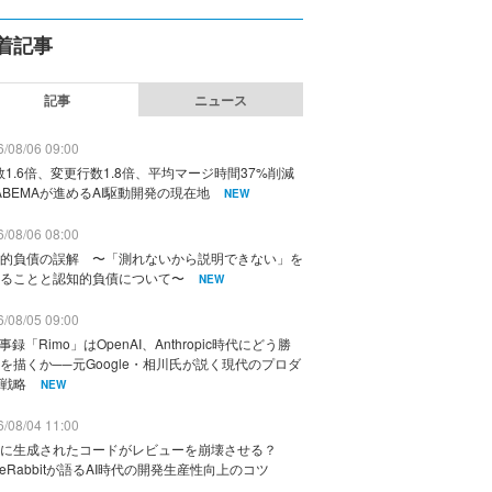
着記事
記事
ニュース
/08/06 09:00
数1.6倍、変更行数1.8倍、平均マージ時間37%削減
ABEMAが進めるAI駆動開発の現在地
NEW
/08/06 08:00
的負債の誤解 〜「測れないから説明できない」を
ることと認知的負債について〜
NEW
/08/05 09:00
議事録「Rimo」はOpenAI、Anthropic時代にどう勝
を描くか──元Google・相川氏が説く現代のプロダ
戦略
NEW
/08/04 11:00
に生成されたコードがレビューを崩壊させる？
deRabbitが語るAI時代の開発生産性向上のコツ