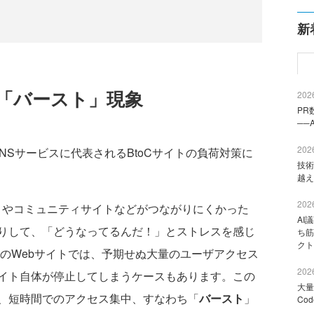
新
の「バースト」現象
2026
PR
──
2026
Sサービスに代表されるBtoCサイトの負荷対策に
技術
越え
2026
やコミュニティサイトなどがつながりにくかった
AI
りして、「どうなってるんだ！」とストレスを感じ
ち筋
クト
系のWebサイトでは、予期せぬ大量のユーザアクセス
2026
イト自体が停止してしまうケースもあります。この
大量
、短時間でのアクセス集中、すなわち「
バースト
」
Co