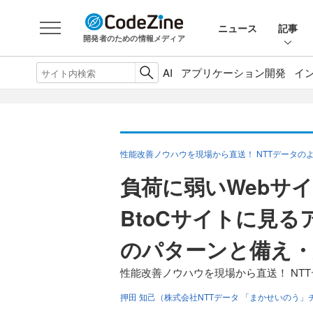
ニュース
記事
開発者のための情報メディア
AI
アプリケーション開発
イ
性能改善ノウハウを現場から直送！ NTTデータの
負荷に弱いWebサ
BtoCサイトに見
のパターンと備え・
性能改善ノウハウを現場から直送！ NT
押田 知己（株式会社NTTデータ 「まかせいのう」