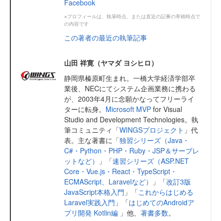
Facebook
※プロフィールは、執筆時点、または直近の記事の寄稿時点で
の内容です
この著者の最近の執筆記事
山田 祥寛（ヤマダ ヨシヒロ）
静岡県榛原町生まれ。一橋大学経済学部卒
業後、NECにてシステム企画業務に携わる
が、2003年4月に念願かなってフリーライ
ターに転身。
Microsoft MVP
for Visual
Studio and Development Technologies。執
筆コミュニティ「
WINGSプロジェクト
」代
表。主な著書に「
独習シリーズ（Java・
C#・Python・PHP・Ruby・JSP＆サーブレ
ットなど）
」「
速習シリーズ（ASP.NET
Core・Vue.js・React・TypeScript・
ECMAScript、Laravelなど）
」「
改訂3版
JavaScript本格入門
」「
これからはじめる
Laravel実践入門
」「
はじめてのAndroidア
プリ開発 Kotlin編
」他、
著書多数
。