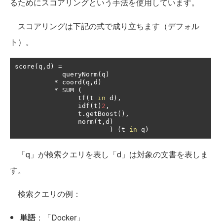
るためにスコアリングという手法を使用しています。
スコアリングは下記の式で成り立ちます（デフォル
ト）。
score
(
q
,
d
)
=
            queryNorm
(
q
)
*
 coord
(
q
,
d
)
*
 SUM 
(
                tf
(
t 
in
 d
),
                idf
(
t
)
2
,
                t
.
getBoost
(),
                norm
(
t
,
d
)
)
(
t 
in
 q
)
「q」が検索クエリを表し「d」は対象の文書を表しま
す。
検索クエリの例：
単語
：「Docker」