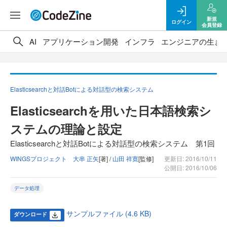
新規
ログイン
会員登録
AI
アプリケーション開発
インフラ
エンジニアの生き
Elasticsearchと対話Botによる対話型の検索システム
Elasticsearchを用いた日本語検索シ
ステムの理論と設定
Elasticsearchと対話Botによる対話型の検索システム 第1回
WINGSプロジェクト 大串 正矢
[著] /
山田 祥寛
[監修]
更新日: 2016/10/11
公開日: 2016/10/06
データ処理
サンプルファイル (4.6 KB)
ダウンロード