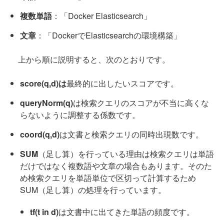
複数単語
：「Docker Elasticsearch」
文章
：「DockerでElasticsearchの環境構築」
上から順に説明すると、次のとおりです。
score(q,d)は
最終的に出したいスコアです。
queryNorm(q)
は検索クエリのスコアが不当に高くな
らないように調整する係数です。
coord(q,d)
は文書と検索クエリの同時出現数です。
SUM
（足し算）を行っている理由は検索クエリは単語
だけではなく複数語や文章の場合もあります。そのた
め検索クエリを単語単位で区切って計算するため
SUM（足し算）の処理を行っています。
tf(t in d)
は文書中に出てきた単語の頻度です。