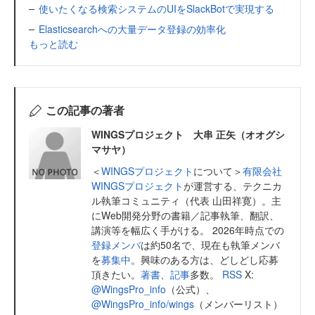
使いたくなる検索システムのUIをSlackBotで実現する
Elasticsearchへの大量データ登録の効率化
もっと読む
この記事の著者
WINGSプロジェクト 大串 正矢（オオグシ
マサヤ）
＜
WINGSプロジェクト
について＞
有限会社
WINGSプロジェクト
が運営する、テクニカ
ル執筆コミュニティ（代表 山田祥寛）。主
にWeb開発分野の書籍／記事執筆、翻訳、
講演等を幅広く手がける。 2026年時点での
登録メンバ
は約50名で、現在も執筆メンバ
を
募集中
。興味のある方は、どしどし応募
頂きたい。
著書
、
記事
多数。
RSS
X:
@WingsPro_info
（公式）、
@WingsPro_info/wings
（メンバーリスト）