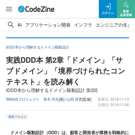
新規
ログイン
会員登録
AI
アプリケーション開発
インフラ
エンジニアの生き
IDDD本から理解するドメイン駆動設計
実践DDD本 第2章「ドメイン」「サ
ブドメイン」「境界づけられたコン
テキスト」を読み解く
IDDD本から理解するドメイン駆動設計 第2回
WINGSプロジェクト 青木 淳夫
[著] /
山田 祥寛
[監修]
更新日: 2018/11/13
公開日: 2016/11/08
開発プロセス
ドメイン駆動設計（DDD）は、顧客と開発者が業務を戦略的に