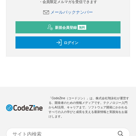
・会員限定メルマガを受信できます
メールバックナンバー
新規会員登録
無料
ログイン
「CodeZine（コードジン）」は、株式会社翔泳社が運営す
る、開発者のための情報メディアです。テクノロジー入門
からAI活用、キャリアまで、ソフトウェア開発にかかわる
すべての人の学びと成長を支える最新情報と実践知をお届
けします。