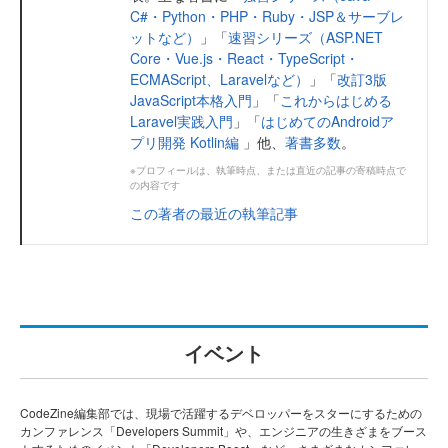
C#・Python・PHP・Ruby・JSP＆サーブレ
ットなど）
」「
速習シリーズ（ASP.NET
Core・Vue.js・React・TypeScript・
ECMAScript、Laravelなど）
」「
改訂3版
JavaScript本格入門
」「
これからはじめる
Laravel実践入門
」「
はじめてのAndroidア
プリ開発 Kotlin編
」他、
著書多数
。
※プロフィールは、執筆時点、または直近の記事の寄稿時点で
の内容です
この著者の最近の執筆記事
イベント
CodeZine編集部では、現場で活躍するデベロッパーをスターにするための
カンファレンス「Developers Summit」や、エンジニアの生きざまをブース