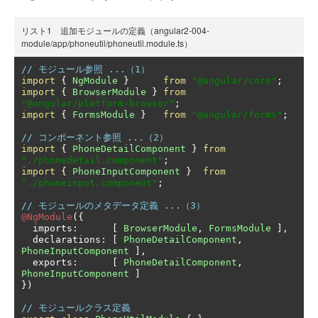
リスト1 追加モジュールの定義（angular2-004-
module/app/phoneutil/phoneutil.module.ts）
// モジュール参照 ...（1）
import
{
NgModule
}
from
"@angular/core"
;
import
{
BrowserModule
}
from
"@angular/platform-browser"
;
import
{
FormsModule
}
from
"@angular/forms"
;
// コンポーネント参照 ...（2）
import
{
PhoneDetailComponent
}
from
"./phonedetail.component"
;
import
{
PhoneInputComponent
}
from
"./phoneinput.component"
;
// モジュールのメタデータ定義 ...（3）
@NgModule
({
  imports
:
[
BrowserModule
,
FormsModule
],
  declarations
:
[
PhoneDetailComponent
,
PhoneInputComponent
],
  exports
:
[
PhoneDetailComponent
,
PhoneInputComponent
]
})
// モジュールクラス定義