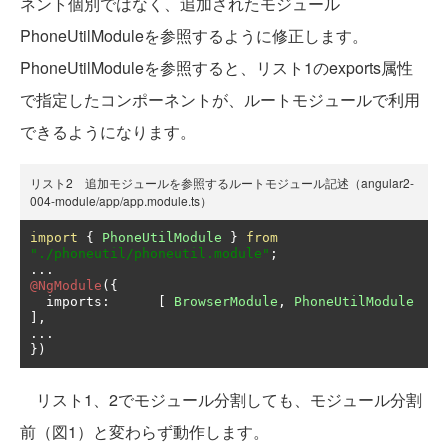
ネント個別ではなく、追加されたモジュール
PhoneUtilModuleを参照するように修正します。
PhoneUtilModuleを参照すると、リスト1のexports属性
で指定したコンポーネントが、ルートモジュールで利用
できるようになります。
リスト2 追加モジュールを参照するルートモジュール記述（angular2-
004-module/app/app.module.ts）
import
{
PhoneUtilModule
}
from
"./phoneutil/phoneutil.module"
;
...
@NgModule
({
  imports
:
[
BrowserModule
,
PhoneUtilModule
],
...
})
リスト1、2でモジュール分割しても、モジュール分割
前（図1）と変わらず動作します。