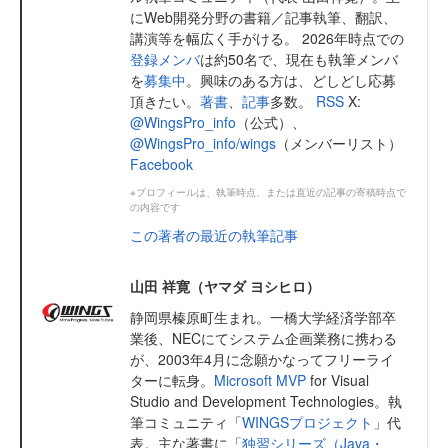
にWeb開発分野の書籍／記事執筆、翻訳、
講演等を幅広く手がける。 2026年時点での
登録メンバ
は約50名で、現在も執筆メンバ
を
募集中
。興味のある方は、どしどし応募
頂きたい。
著書
、
記事
多数。
RSS
X:
@WingsPro_info
（公式）、
@WingsPro_info/wings
（メンバーリスト）
Facebook
※プロフィールは、執筆時点、または直近の記事の寄稿時点で
の内容です
この著者の最近の執筆記事
山田 祥寛（ヤマダ ヨシヒロ）
静岡県榛原町生まれ。一橋大学経済学部卒
業後、NECにてシステム企画業務に携わる
が、2003年4月に念願かなってフリーライ
ターに転身。
Microsoft MVP
for Visual
Studio and Development Technologies。執
筆コミュニティ「
WINGSプロジェクト
」代
表。主な著書に「
独習シリーズ（Java・