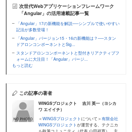
次世代Webアプリケーションフレームワーク
「Angular」の活用連載記事一覧
「Angular」17の新機能を解説──シンプルで使いやすい
記法が多数登場！
「Angular」バージョン15・16の新機能は？──スタン
ドアロンコンポーネントとSig...
スタンドアロンコンポーネントと型付きリアクティブフ
ォームに大注目！「Angular」バージ...
もっと読む
この記事の著者
WINGSプロジェクト 吉川 英一（ヨシカ
ワ エイイチ）
＜
WINGSプロジェクト
について＞
有限会社
WINGSプロジェクト
が運営する、テクニカ
ル執筆コミュニティ（代表 山田祥寛）。主