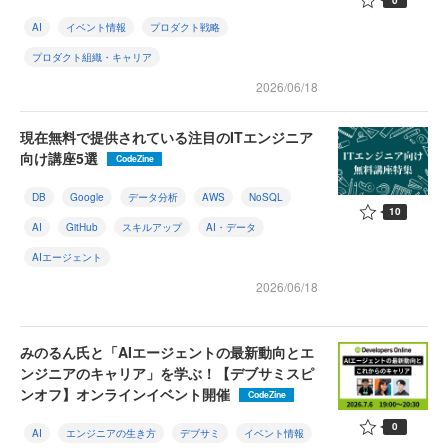
AI
イベント情報
プロダクト戦略
プロダクト組織・キャリア
2026/06/18
現在無料で提供されている注目のITエンジニア
向け講座5選
CodeZine
DB
Google
データ分析
AWS
NoSQL
10
AI
GitHub
スキルアップ
AI・データ
AIエージェント
2026/06/18
みのるん氏と「AIエージェントの最新動向とエ
ンジニアのキャリア」を学ぶ！【デブサミスピ
ンオフ】オンラインイベント開催
CodeZine
0
AI
エンジニアの生き方
デブサミ
イベント情報