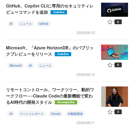
GitHub、Copilot CLIに専用のセキュリティレ
ビューコマンドを追加
CodeZine
0
AI
ニュース
GitHub
2026/06/12
Microsoft、「Azure HorizonDB」のパブリッ
クプレビューをリリース
CodeZine
0
Microsoft
AI
ニュース
2026/06/12
リモートコントロール、ワークツリー、動的ワ
ークフロー──Claude Codeの最新機能で変わ
るAI時代の開発スタイル
DeveloperZine
3
AI
イベントレポート
Claude
AI駆動開発
2026/06/11