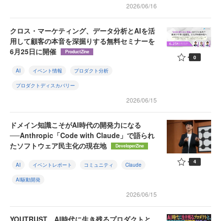
2026/06/16
クロス・マーケティング、データ分析とAIを活
用して顧客の本音を深掘りする無料セミナーを
6月25日に開催
ProductZine
0
AI
イベント情報
プロダクト分析
プロダクトディスカバリー
2026/06/15
ドメイン知識こそがAI時代の開発力になる
──Anthropic「Code with Claude」で語られ
たソフトウェア民主化の現在地
DeveloperZine
4
AI
イベントレポート
コミュニティ
Claude
AI駆動開発
2026/06/15
YOUTRUST、AI時代に生き残るプロダクトと