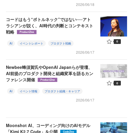
2026/06/18
コードはもう“ボトルネック”ではない──アト
ラシアンが説く、AI時代の判断とコンテキスト
戦略
ProductZine
0
AI
イベントレポート
プロダクト戦略
2026/06/17
Newbee蜂須賀氏やOpenAI Japanらが登壇、
AI前提のプロダクト開発と組織変革を語るカン
ファレンス開催
ProductZine
0
AI
イベント情報
プロダクト組織・キャリア
2026/06/17
Moonshot AI、コーディング向けのAIモデル
「Kimi K2.7 Code」を公開
CodeZine