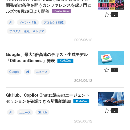
開発者の条件を問うカンファレンスを虎ノ門ヒ
ルズで6月26日より開催
ProductZine
0
AI
イベント情報
プロダクト戦略
プロダクト組織・キャリア
2026/06/12
Google、最大4倍高速のテキスト生成モデル
「DiffusionGemma」発表
CodeZine
0
Google
AI
ニュース
2026/06/12
GitHub、Copilot Chatに過去のエージェント
セッションを確認できる新機能追加
CodeZine
0
AI
ニュース
GitHub
2026/06/12