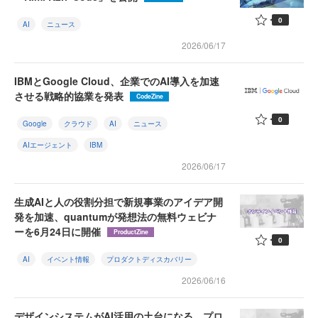
0
AI
ニュース
2026/06/17
IBMとGoogle Cloud、企業でのAI導入を加速
させる戦略的協業を発表
CodeZine
0
Google
クラウド
AI
ニュース
AIエージェント
IBM
2026/06/17
生成AIと人の役割分担で新規事業のアイデア開
発を加速、quantumが発想法の無料ウェビナ
ーを6月24日に開催
ProductZine
0
AI
イベント情報
プロダクトディスカバリー
2026/06/16
デザインシステムがAI活用の土台になる。プロ