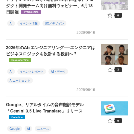
ダクト開発チーム向け無料ウェビナー、6月18
日開催
ProductZine
0
AI
イベント情報
UX／デザイン
2026/06/16
2026年のAI×エンジニアリング──エンジニアは
ビジネスロジックを設計する役割へ？
DeveloperZine
3
AI
イベントレポート
AI・データ
AIエージェント
2026/06/16
Google、リアルタイムの音声翻訳モデル
「Gemini 3.5 Live Translate」リリース
CodeZine
0
Google
AI
ニュース