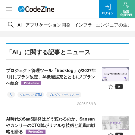
新規
ログイン
会員登録
AI
アプリケーション開発
インフラ
エンジニアの生き
「AI」に関する記事とニュース
プロジェクト管理ツール「Backlog」が2027年
1月にプラン改定、AI機能拡充とともに3プラン
へ統合
ProductZine
0
AI
グロース／GTM
プロダクトデリバリー
2026/06/18
AI時代のSaaS開発はどう変わるのか、Sansan
やカンリーのCTO陣がリアルな技術と組織の戦
略を語る
ProductZine
0