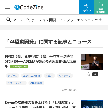
新規
ログイン
会員登録
AI
アプリケーション開発
インフラ
エンジニアの生き
「AI駆動開発」に関する記事とニュース
PR数1.6倍、変更行数1.8倍、平均マージ時間
37%削減──ABEMAが進めるAI駆動開発の現在
地
DeveloperZine
0
デブサミ
エンジニア組織
生成AI
AI・データ
AIエージェント
AI駆動開発
2026/08/06
Devinの成果物の質を上げる！「仕様駆動」と
「ハーネス設計」～仕様を、書く前に伝え、書