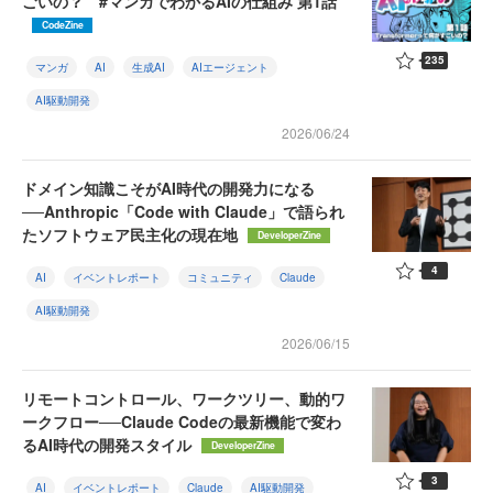
ごいの？ #マンガでわかるAIの仕組み 第1話
CodeZine
235
マンガ
AI
生成AI
AIエージェント
AI駆動開発
2026/06/24
ドメイン知識こそがAI時代の開発力になる
──Anthropic「Code with Claude」で語られ
たソフトウェア民主化の現在地
DeveloperZine
4
AI
イベントレポート
コミュニティ
Claude
AI駆動開発
2026/06/15
リモートコントロール、ワークツリー、動的ワ
ークフロー──Claude Codeの最新機能で変わ
るAI時代の開発スタイル
DeveloperZine
3
AI
イベントレポート
Claude
AI駆動開発