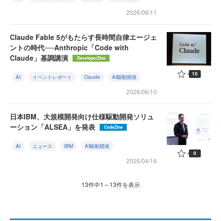
2026/06/11
Claude Fable 5がもたらす長時間自律エージェ
ントの時代──Anthropic「Code with
Claude」基調講演
DeveloperZine
10
AI
イベントレポート
Claude
AI駆動開発
2026/06/10
日本IBM、大規模開発向け仕様駆動開発ソリュ
ーション「ALSEA」を発表
CodeZine
AI
ニュース
IBM
AI駆動開発
0
2026/04/16
13件中1～13件を表示