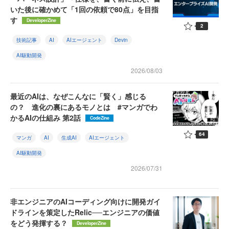
いた後に確かめて「1回の依頼で80点」を目指
す
DeveloperZine
2
技術記事
AI
AIエージェント
Devin
AI駆動開発
2026/08/03
最近のAIは、なぜこんなに「賢く」感じる
の？ 進化の裏にあるモノとは #マンガでわ
かるAIの仕組み 第2話
CodeZine
64
マンガ
AI
生成AI
AIエージェント
AI駆動開発
2026/07/31
非エンジニアのAIコーディング向けに開発ガイ
ドラインを策定したRelic──エンジニアの価値
をどう発揮する？
DeveloperZine