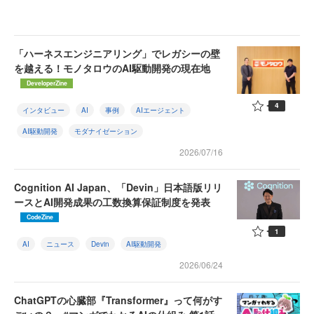
「ハーネスエンジニアリング」でレガシーの壁
を越える！モノタロウのAI駆動開発の現在地
DeveloperZine
4
インタビュー
AI
事例
AIエージェント
AI駆動開発
モダナイゼーション
2026/07/16
Cognition AI Japan、「Devin」日本語版リリ
ースとAI開発成果の工数換算保証制度を発表
CodeZine
1
AI
ニュース
Devin
AI駆動開発
2026/06/24
ChatGPTの心臓部『Transformer』って何がす