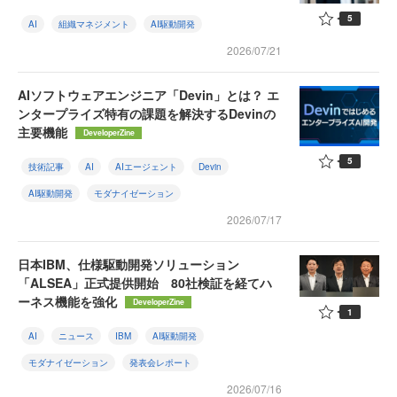
5
AI
組織マネジメント
AI駆動開発
2026/07/21
AIソフトウェアエンジニア「Devin」とは？ エ
ンタープライズ特有の課題を解決するDevinの
主要機能
DeveloperZine
5
技術記事
AI
AIエージェント
Devin
AI駆動開発
モダナイゼーション
2026/07/17
日本IBM、仕様駆動開発ソリューション
「ALSEA」正式提供開始 80社検証を経てハ
ーネス機能を強化
DeveloperZine
1
AI
ニュース
IBM
AI駆動開発
モダナイゼーション
発表会レポート
2026/07/16