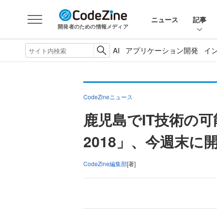
ニュース
記事
開発者のための情報メディア
AI
アプリケーション開発
イ
CodeZineニュース
鹿児島でIT技術の
2018」、今週末に
CodeZine編集部
[著]