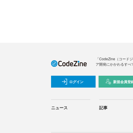
「CodeZine（コ
ア開発にかかわるすべ
ログイン
新規会員登
ニュース
記事