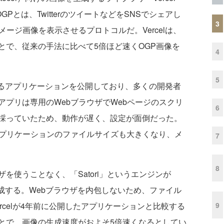
した。OGPとは、TwitterのツイートなどをSNSでシェアし
3
ージ画像を表示させるプロトコルだ。Vercelは、
とで、従来の手法に比べて5倍ほど速くOGP画像を
4
5
成するアプリケーションを公開しており、多くの開発者
プリは専用のWebブラウザでWebページのスクリ
6
採っていたため、動作が遅く、設定が面倒だった。
アプリケーションのファイルサイズも大きくなり、メ
7
8
使うことなく、「Satori」というエンジンが
生成する。Webブラウザを内包しないため、ファイル
9
rcelが4年前に公開したアプリケーションと比較する
とで、画像の生成速度がおよそ5倍速くなるとしてい