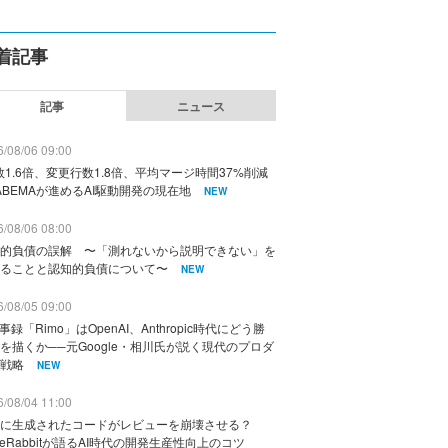
着記事
記事
ニュース
/08/06 09:00
数1.6倍、変更行数1.8倍、平均マージ時間37%削減
ABEMAが進めるAI駆動開発の現在地
NEW
/08/06 08:00
的負債の誤解 〜「測れないから説明できない」を
ることと認知的負債について〜
NEW
/08/05 09:00
議事録「Rimo」はOpenAI、Anthropic時代にどう勝
を描くか──元Google・相川氏が説く現代のプロダ
戦略
NEW
/08/04 11:00
に生成されたコードがレビューを崩壊させる？
deRabbitが語るAI時代の開発生産性向上のコツ