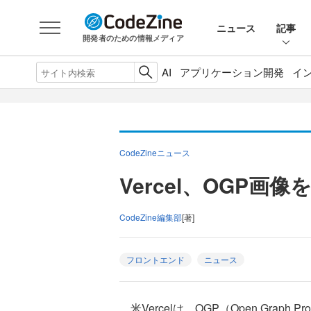
ニュース
記事
開発者のための情報メディア
AI
アプリケーション開発
イ
CodeZineニュース
Vercel、OGP
CodeZine編集部
[著]
フロントエンド
ニュース
米Vercelは、OGP（Open Graph 