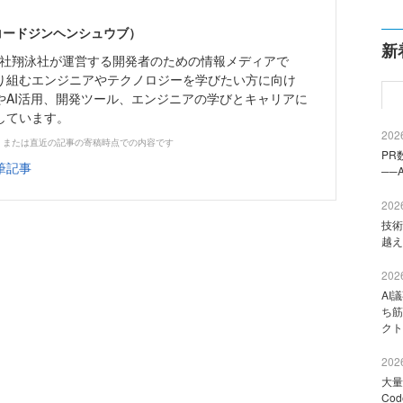
（コードジンヘンシュウブ）
新
株式会社翔泳社が運営する開発者のための情報メディアで
り組むエンジニアやテクノロジーを学びたい方に向け
やAI活用、開発ツール、エンジニアの学びとキャリアに
しています。
2026
、または直近の記事の寄稿時点での内容です
PR
筆記事
──
2026
技術
越え
2026
AI
ち筋
クト
2026
大量
Co