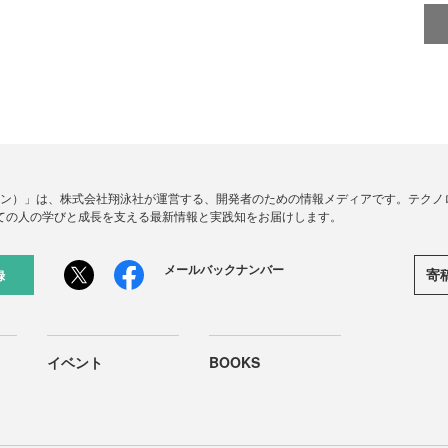
ードジン）」は、株式会社翔泳社が運営する、開発者のための情報メディアです。テク
ての人の学びと成長を支える最新情報と実践知をお届けします。
メールバックナンバー
寄
録
イベント
BOOKS