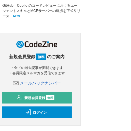
GitHub、Copilotのコードレビューにおけるエー
ジェントスキルとMCPサーバーの連携を正式リリ
ース
NEW
新規会員登録
のご案内
無料
・全ての過去記事が閲覧できます
・会員限定メルマガを受信できます
メールバックナンバー
新規会員登録
無料
ログイン