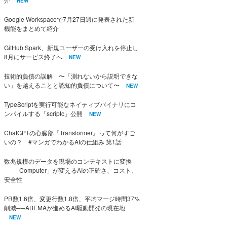
NEW
Google Workspaceで7月27日週に発表された新
機能をまとめて紹介
GitHub Spark、新規ユーザーの受け入れを停止し
8月にサービス終了へ
NEW
技術的負債の誤解 〜「測れないから説明できな
い」を越えることと認知的負債について〜
NEW
TypeScriptを実行可能なネイティブバイナリにコ
ンパイルする「scriptc」公開
NEW
ChatGPTの心臓部『Transformer』って何がすご
いの？ #マンガでわかるAIの仕組み 第1話
数兆規模のデータを現場のコンテキストに変換
──「Computer」が変えるAIの正確さ、コスト、
安全性
PR数1.6倍、変更行数1.8倍、平均マージ時間37%
削減──ABEMAが進めるAI駆動開発の現在地
NEW