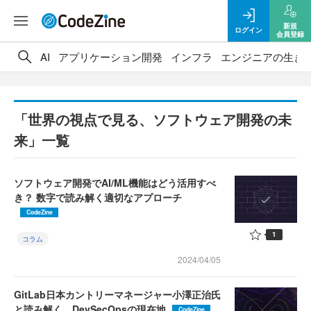
新規
ログイン
会員登録
AI
アプリケーション開発
インフラ
エンジニアの生き
「世界の視点で見る、ソフトウェア開発の未
来」一覧
ソフトウェア開発でAI/ML機能はどう活用すべ
き？ 数字で読み解く適切なアプローチ
CodeZine
1
コラム
2024/04/05
GitLab日本カントリーマネージャー小澤正治氏
と読み解く、DevSecOpsの現在地
CodeZine