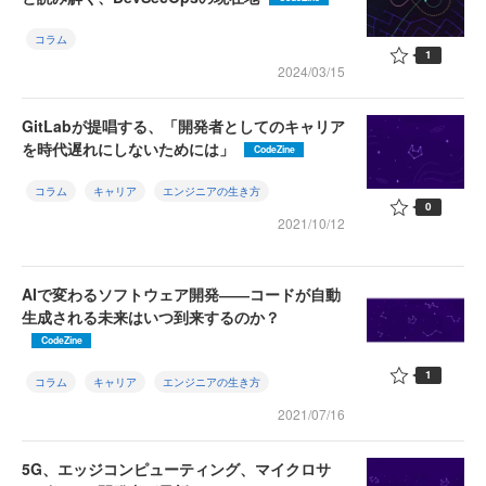
コラム
1
2024/03/15
GitLabが提唱する、「開発者としてのキャリア
を時代遅れにしないためには」
CodeZine
コラム
キャリア
エンジニアの生き方
0
2021/10/12
AIで変わるソフトウェア開発――コードが自動
生成される未来はいつ到来するのか？
CodeZine
1
コラム
キャリア
エンジニアの生き方
2021/07/16
5G、エッジコンピューティング、マイクロサ