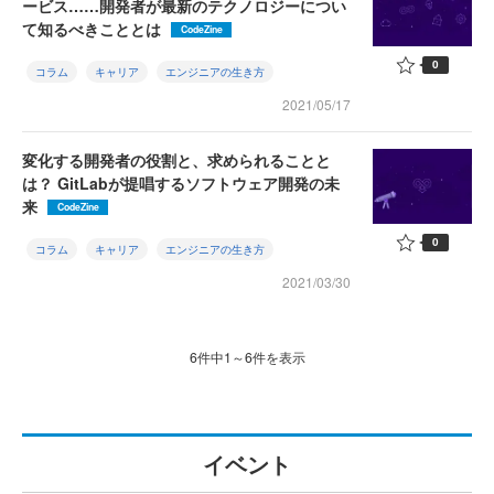
ービス……開発者が最新のテクノロジーについ
て知るべきこととは
CodeZine
0
コラム
キャリア
エンジニアの生き方
2021/05/17
変化する開発者の役割と、求められることと
は？ GitLabが提唱するソフトウェア開発の未
来
CodeZine
0
コラム
キャリア
エンジニアの生き方
2021/03/30
6件中1～6件を表示
イベント