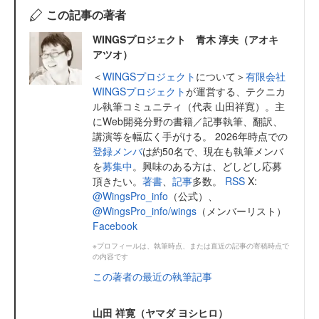
この記事の著者
WINGSプロジェクト 青木 淳夫（アオキ
アツオ）
＜
WINGSプロジェクト
について＞
有限会社
WINGSプロジェクト
が運営する、テクニカ
ル執筆コミュニティ（代表 山田祥寛）。主
にWeb開発分野の書籍／記事執筆、翻訳、
講演等を幅広く手がける。 2026年時点での
登録メンバ
は約50名で、現在も執筆メンバ
を
募集中
。興味のある方は、どしどし応募
頂きたい。
著書
、
記事
多数。
RSS
X:
@WingsPro_info
（公式）、
@WingsPro_info/wings
（メンバーリスト）
Facebook
※プロフィールは、執筆時点、または直近の記事の寄稿時点で
の内容です
この著者の最近の執筆記事
山田 祥寛（ヤマダ ヨシヒロ）