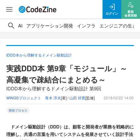
新規
ログイン
会員登録
AI
アプリケーション開発
インフラ
エンジニアの生き
IDDD本から理解するドメイン駆動設計
実践DDD本 第9章「モジュール」～
高凝集で疎結合にまとめる～
IDDD本から理解するドメイン駆動設計 第9回
WINGSプロジェクト 青木 淳夫
[著] /
山田 祥寛
[監修]
2018/02/22 14:00
開発プロセス
ドメイン駆動設計（DDD）は、顧客と開発者が業務を戦略的に
理解し、共通の言葉を用いてシステムを発展させていく設計手法