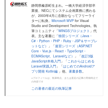
静岡県榛原町生まれ。一橋大学経済学部卒
業後、NECにてシステム企画業務に携わる
が、2003年4月に念願かなってフリーライ
ターに転身。
Microsoft MVP
for Visual
Studio and Development Technologies。執
筆コミュニティ「
WINGSプロジェクト
」代
表。主な著書に「
独習シリーズ（Java・
C#・Python・PHP・Ruby・JSP＆サーブレ
ットなど）
」「
速習シリーズ（ASP.NET
Core・Vue.js・React・TypeScript・
ECMAScript、Laravelなど）
」「
改訂3版
JavaScript本格入門
」「
これからはじめる
Laravel実践入門
」「
はじめてのAndroidア
プリ開発 Kotlin編
」他、
著書多数
。
※プロフィールは、執筆時点、または直近の記事の寄稿時点で
の内容です
この著者の最近の執筆記事