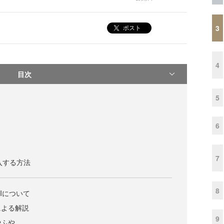
3
ポスト
4
目次
5
6
7
導入する方法
8
PIについて
による解説
9
やふや