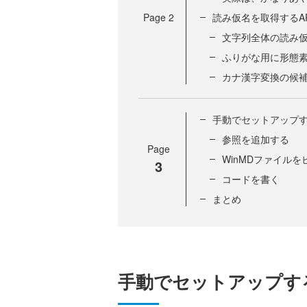
Page
2
読み仮名を取得するA
文字列全体の読み
ふりがな用に形態素ご
カナ漢字変換の候
手動でセットアップ
参照を追加する
Page
WinMDファイル
3
コードを書く
まとめ
手動でセットアップす