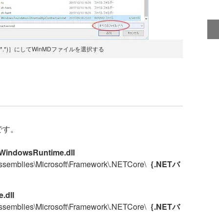
*.*)］にしてWinMDファイルを選択する
です。
.WindowsRuntime.dll
Assemblies\Microsoft\Framework\.NETCore\
｛.NETバ
.dll
Assemblies\Microsoft\Framework\.NETCore\
｛.NETバ