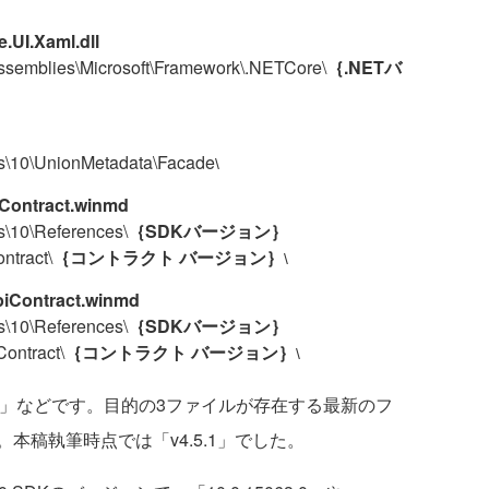
UI.Xaml.dll
Assemblies\Microsoft\Framework\.NETCore\
｛.NETバ
ts\10\UnionMetadata\Facade
\
Contract.winmd
s\10\References\
｛SDKバージョン｝
ntract\
｛コントラクト バージョン｝
\
iContract.winmd
s\10\References\
｛SDKバージョン｝
ontract\
｛コントラクト バージョン｝
\
.5」などです。目的の3ファイルが存在する最新のフ
本稿執筆時点では「v4.5.1」でした。