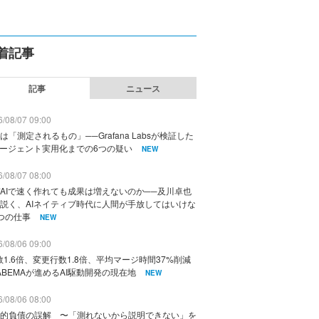
着記事
記事
ニュース
/08/07 09:00
は「測定されるもの」──Grafana Labsが検証した
エージェント実用化までの6つの疑い
NEW
/08/07 08:00
AIで速く作れても成果は増えないのか──及川卓也
説く、AIネイティブ時代に人間が手放してはいけな
つの仕事
NEW
/08/06 09:00
数1.6倍、変更行数1.8倍、平均マージ時間37%削減
ABEMAが進めるAI駆動開発の現在地
NEW
/08/06 08:00
的負債の誤解 〜「測れないから説明できない」を