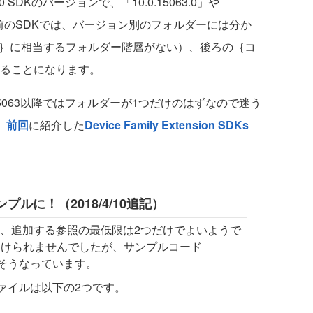
10 SDKのバージョンで、「10.0.15063.0」や
063以前のSDKでは、バージョン別のフォルダーには分か
ン｝に相当するフォルダー階層がない）、後ろの｛コ
することになります。
5063以降ではフォルダーが1つだけのはずなので迷う
、
前回
に紹介した
Device Family Extension SDKs
。
プルに！（2018/4/10追記）
合、追加する参照の最低限は2つだけでよいようで
つけられませんでしたが、サンプルコード
そうなっています。
ァイルは以下の2つです。