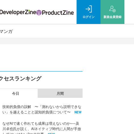
ログイン
新規
会員登録
マンガ
クセスランキング
今日
月間
技術的負債の誤解 〜「測れないから説明できな
い」を越えることと認知的負債について〜
NEW
なぜAIで速く作れても成果は増えないのか──及
川卓也氏が説く、AIネイティブ時代に人間が手放
してはいけない2つの仕事