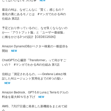
NEW
最近のAIは、なぜこんなに「賢く」感じるの？
進化の裏にあるモノとは #マンガでわかるAIの
仕組み 第2話
予定どおり作っているのに、なぜ良くならないの
か──「アウトプット脳」と「ユーザー価値脳」
に橋をかける3つの設計【CEDEC2026】
Amazon DynamoDBがベクター検索の一般提供を
開始
NEW
ChatGPTの心臓部『Transformer』って何がすご
いの？ #マンガでわかるAIの仕組み 第1話
信頼は「測定されるもの」──Grafana Labsが検
証したAIエージェント実用化までの6つの疑い
NEW
Amazon Bedrock、GPT-5.6 LunaとTerraモデルの
料金を最大80％引き下げ
NEW
AWS、7月27日週に発表した新機能をまとめて紹
介