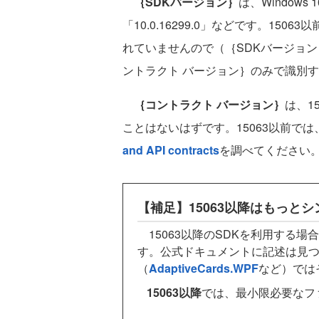
｛SDKバージョン｝
は、Windows 
「10.0.16299.0」などです。15
れていませんので（｛SDKバージョ
ントラクト バージョン｝のみで識別
｛コントラクト バージョン｝
は、1
ことはないはずです。15063以前では
and API contracts
を調べてください
【補足】15063以降はもっとシン
15063以降のSDKを利用する場
す。公式ドキュメントに記述は見
（
AdaptiveCards.WPF
など）では
15063以降
では、最小限必要なフ