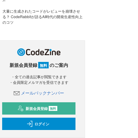
大量に生成されたコードがレビューを崩壊させ
る？ CodeRabbitが語るAI時代の開発生産性向上
のコツ
新規会員登録
のご案内
無料
・全ての過去記事が閲覧できます
・会員限定メルマガを受信できます
メールバックナンバー
新規会員登録
無料
ログイン