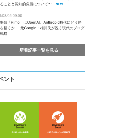
ることと認知的負債について〜
NEW
/08/05 09:00
議事録「Rimo」はOpenAI、Anthropic時代にどう勝
を描くか──元Google・相川氏が説く現代のプロダ
戦略
新着記事一覧を見る
ベント