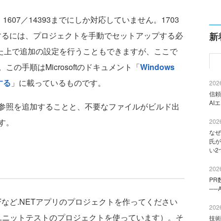
、1607／14393までにしか対応していません。1703
利用するには、プロジェクトを手動でセットアップする必
新
入した上で追加の設定を行うこともできますが、ここで
の手順はMicrosoftのドキュメント「
Windows
する
」に載っているものです。
2026
信頼
AI
の参照を追加することと、不要なファイルがビルド出
す。
2026
なぜ
氏が
い2
2026
PR
──
WPFなど.NETアプリのプロジェクトを作ってください
2026
rkのユニットテストのプロジェクトを使っています）。そ
技術