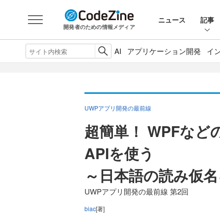
ニュース
記事
開発者のための情報メディア
AI
アプリケーション開発
イ
UWPアプリ開発の最前線
超簡単！ WPFなど
APIを使う
～日本語の読み仮名
UWPアプリ開発の最前線 第2回
biac
[著]