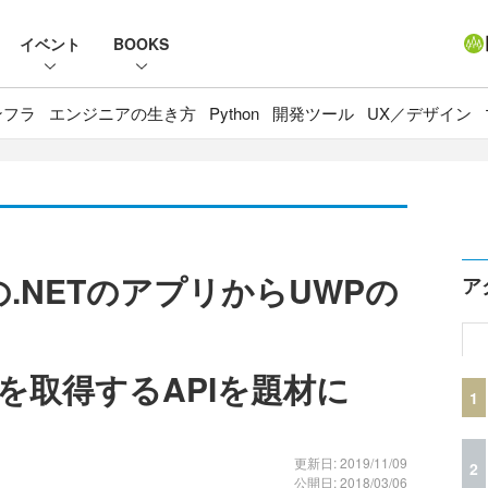
イベント
BOOKS
ンフラ
エンジニアの生き方
Python
開発ツール
UX／デザイン
の.NETのアプリからUWPの
ア
を取得するAPIを題材に
1
更新日: 2019/11/09
2
公開日: 2018/03/06