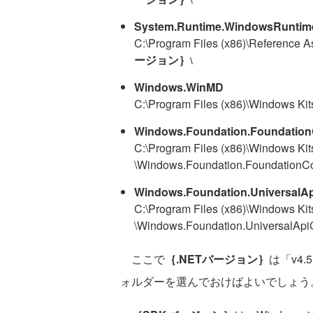
\
System.Runtime.WindowsRuntime.
C:\Program Files (x86)\Reference 
ージョン｝
\
Windows.WinMD
C:\Program Files (x86)\Windows Ki
Windows.Foundation.Foundation
C:\Program Files (x86)\Windows Kit
\Windows.Foundation.FoundationCo
Windows.Foundation.UniversalAp
C:\Program Files (x86)\Windows Kit
\Windows.Foundation.UniversalApiC
ここで
｛.NETバージョン｝
は「v4
ォルダーを選んでおけばよいでしょう。