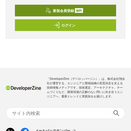
新規会員登録
無料
ログイン
「DeveloperZine（デベロッパージン）」は、株式会社翔泳
社が運営する、エンジニアと開発組織の意思決定を支える
技術情報メディアです。技術選定、アーキテクチャ、チー
ムづくりなど、開発現場の正解のない問いに向き合うエン
ジニアへ、最新トレンドと実践知をお届けします。
メールバックナンバー