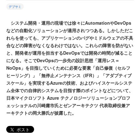
デブサミ
システム開発・運用の現場では徐々にAutomationやDevOps
などの自動化ソリューションが適用されつつある。しかしただこ
れらを使っても、アプリケーションのバグやミドルウェアの不具
合などの障害がなくなるわけではない。これらの障害を防がない
と、開発者が運用を担当するDevOpsでは開発の時間が減ること
になる。そこでDevOpsの一歩先の設計思想「運用レス＝
NoOps」を目指していくために必要な要素「自己修復（セルフ
ヒーリング）」「無停止メンテナンス（IFR）」「アダプティブ
スケール」を実現するAzureの技術、およびハイスケールシステ
ム全体での自律的システムを目指す際のポイントなどについて、
日本マイクロソフト Azure テクノロジーソリューションプロフ
ェッショナルの川崎庸市氏とゼンアーキテクツ 代表取締役兼ア
ーキテクトの岡大勝氏が披露した。
ポスト