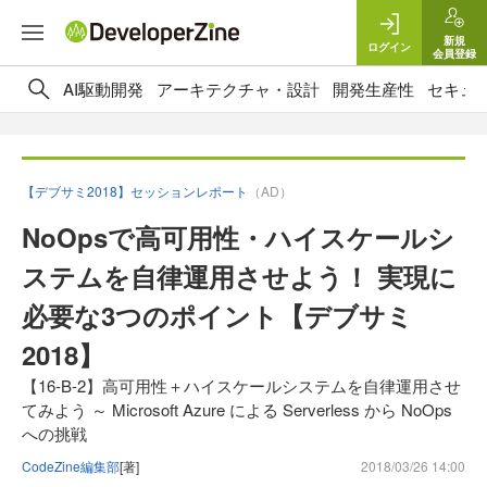
新規
ログイン
会員登録
AI駆動開発
アーキテクチャ・設計
開発生産性
セキュ
【デブサミ2018】セッションレポート
（AD）
NoOpsで高可用性・ハイスケールシ
ステムを自律運用させよう！ 実現に
必要な3つのポイント【デブサミ
2018】
【16-B-2】高可用性＋ハイスケールシステムを自律運用させ
てみよう ～ Microsoft Azure による Serverless から NoOps
への挑戦
CodeZine編集部
[著]
2018/03/26 14:00