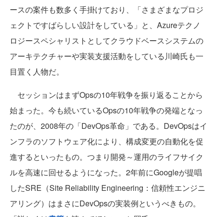
ースの案件も数多く手掛けており、「さまざまなプロジ
ェクトですばらしい設計をしている」と、Azureテクノ
ロジースペシャリストとしてクラウドベースシステムの
アーキテクチャーや実装支援活動をしている川崎氏も一
目置く人物だ。
セッションはまずOpsの10年戦争を振り返ることから
始まった。今も続いているOpsの10年戦争の発端となっ
たのが、2008年の「DevOps革命」である。DevOpsはイ
ンフラのソフトウェア化により、構成変更の自動化を促
進するといったもの。つまり開発～運用のライフサイク
ルを高速に回せるようになった。2年前にGoogleが提唱
したSRE（Site Reliability Engineering：信頼性エンジニ
アリング）はまさにDevOpsの実装例というべきもの。