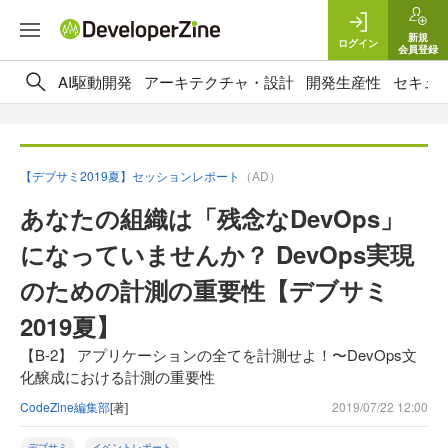
新規
ログイン
会員登録
AI駆動開発
アーキテクチャ・設計
開発生産性
セキュ
【デブサミ2019夏】セッションレポート
（AD）
あなたの組織は「残念なDevOps」
になっていませんか？ DevOps実現
のための計測の重要性【デブサミ
2019夏】
【B-2】 アプリケーションの全てを計測せよ！〜DevOps文
化醸成における計測の重要性
CodeZine編集部
[著]
2019/07/22 12:00
デブサミ
イベントレポート