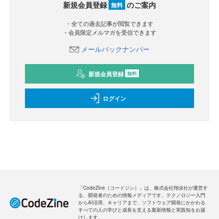
新規会員登録
のご案内
無料
・全ての過去記事が閲覧できます
・会員限定メルマガを受信できます
メールバックナンバー
新規会員登録
無料
ログイン
「CodeZine（コードジン）」は、株式会社翔泳社が運営す
る、開発者のための情報メディアです。テクノロジー入門
からAI活用、キャリアまで、ソフトウェア開発にかかわる
すべての人の学びと成長を支える最新情報と実践知をお届
けします。