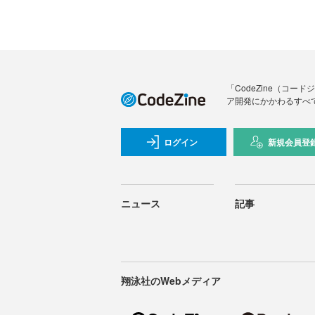
「CodeZine（コ
ア開発にかかわるすべ
ログイン
新規会員登
ニュース
記事
翔泳社のWebメディア