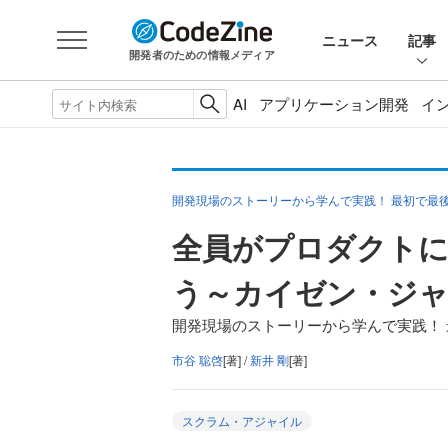
ニュース
記事
開発者のための情報メディア
AI
アプリケーション開発
イ
開発現場のストーリーから学んで実践！ 最初で最
全員がプロダクトに
う～カイゼン・ジ
開発現場のストーリーから学んで実践！ 
市谷 聡啓
[著] /
新井 剛
[著]
スクラム・アジャイル