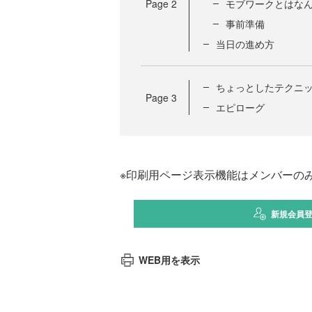
Page
2
モブワークとはな
事前準備
当日の進め方
ちょっとしたテクニ
Page
3
エピローグ
※印刷用ページ表示機能はメンバーの
新規会員
WEB用を表示