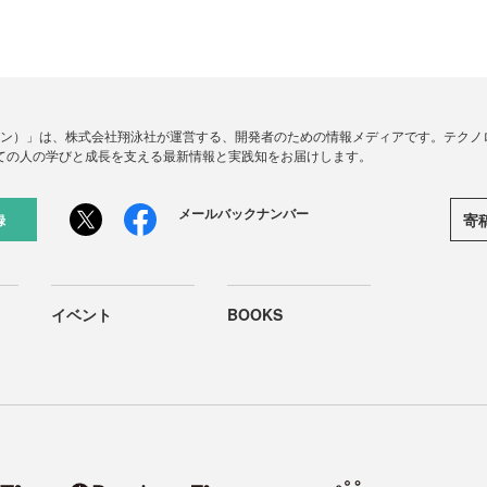
ードジン）」は、株式会社翔泳社が運営する、開発者のための情報メディアです。テク
ての人の学びと成長を支える最新情報と実践知をお届けします。
メールバックナンバー
寄
録
イベント
BOOKS