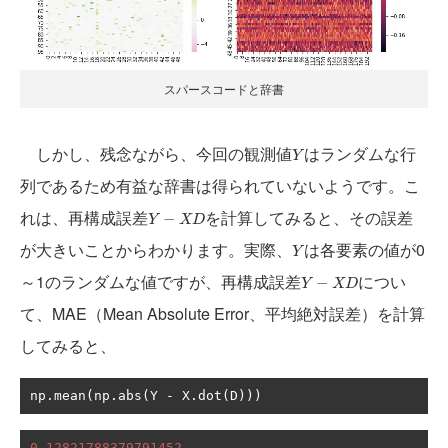
スパースコードと辞書
Y
しかし、残念ながら、今回の観測値
はランダムな行
Y
列であるため有益な辞書は得られていないようです。こ
Y
−
X
D
れは、再構成誤差
を計算してみると、その誤差
−
Y
X
D
Y
が大きいことからわかります。実際、
は各要素の値が0
Y
Y
−
X
D
～1のランダムな値ですが、再構成誤差
につい
−
Y
X
D
て、MAE（Mean Absolute Error、平均絶対誤差）を計算
してみると、
np
.
mean
(
np
.
abs
(
Y 
-
 X
.
dot
(
D
)))
0.12821788379791452