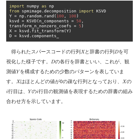
import
 numpy 
as
from
 spmimage
.
decomposition 
import
 KSVD

Y 
=
 np
.
random
.
rand
(
100
,
100
)
ksvd 
=
 KSVD
(
n_components 
=
50
,
transform_n_nonzero_coefs 
=
5
)
X 
=
 ksvd
.
fit_transform
(
Y
)
D 
=
 ksvd
.
components_
X
D
得られたスパースコードの行列
と辞書の行列
を可
X
D
D
視化した様子です。
の各行を辞書といい、これが、観
D
Y
測値
を構成するための少数のパターンを表していま
Y
X
X
す。
はほとんどの値が0の疎な行列となっており、
の
X
X
i
Y
i
行目は、
の
行目の観測値を表現するための辞書の組み
i
Y
i
合わせ方を示しています。