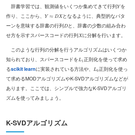
Y
辞書学習では、観測値をいくつか集めてきて行列
を
Y
Y
≈
D
X
作り、ここから、
となるように、典型的なパタ
≈
Y
D
X
D
ーンを意味する辞書の行列
と、辞書の少数の組み合わ
D
X
せ方を示すスパースコードの行列
に分解を行います。
X
このような行列の分解を行うアルゴリズムはいくつか
L
1
知られており、スパースコードを
正則化を使って求め
L
1
L
0
る
scikit learn
に実装されている方法や、
正則化を使っ
L
0
て求めるMODアルゴリズムやK-SVDアルゴリズムなどが
あります。ここでは、シンプルで強力なK-SVDアルゴリ
ズムを使ってみましょう。
K-SVDアルゴリズム