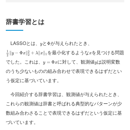
辞書学習とは
Φ
y
LASSOとは、
と
が与えられたとき、
Φ
y
1
2
‖
y
−
Φ
x
‖
2
2
+
λ
‖
x
‖
1
x
を最小化するような
を見つける問題
1
2
∥
−
Φ
∥
+
∥
∥
y
x
λ
x
x
1
2
2
y
=
Φ
x
y
でした。これは、
に対して、観測値
は説明変数
=
Φ
y
x
y
のうち少ないものの組み合わせで表現できるはずだとい
う仮定に基づいています。
今回紹介する辞書学習は、観測値が与えられたとき、
これらの観測値は辞書と呼ばれる典型的なパターンが少
数組み合わさることで表現できるはずだという仮定に基
づいています。