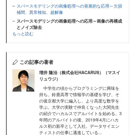
スパースモデリングの画像処理への発展的な応用～欠損
補間、異常検知、超解像
スパースモデリングの画像処理への応用～画像の再構成
とノイズ除去
もっと読む
この記事の著者
増井 隆治（株式会社HACARUS）（マスイ
リュウジ）
中学生の頃からプログラミングに興味を
持ち、鈴鹿高専で情報学の基礎を学び、そ
の後京都大学に編入し、より高度な数学を
学ぶ。大学の実験で仲良くなった大関先生
の紹介でハカルスでアルバイトを始める。3
年間のアルバイトの後、2019年4月にハカ
ルス初の新卒として入社。データサイエン
ティストの仕事に邁進している...